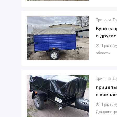
Причепи
,
Тр
Купить 
и другие
1 рік том
область
Причепи
,
Тр
прицепы
в компле
1 рік том
Дніпропетр