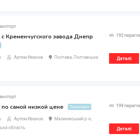
анспорт
 с Кременчугского завода Днепр
192 перегл
у
Артем Иванов
Полтава
,
Полтавська
Деталі
анспорт
 по самой низкой цене
199 перегл
Популярні
у
Артем Иванов
Малинівський р-н
,
ька область
Деталі