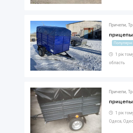
Причепи
,
Тр
прицепы
Популярні
1 рік том
область
Причепи
,
Тр
прицепы
1 рік том
Одеса
,
Одес