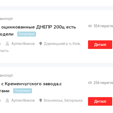
анспорт
 оцинкованные ДНЕПР 200ц есть
354 перегл
модели
Популярні
у
Артем Иванов
Дарницький р-н
,
Київ
,
Деталі
ласть
анспорт
с Кременчугского завода,с
256 перегл
тами
Популярні
у
Артем Иванов
Вільнянськ
,
Запорізька
Деталі