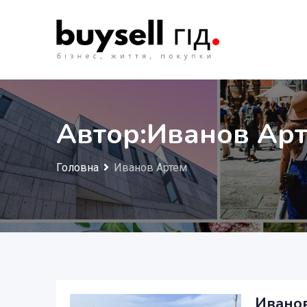
Перейти
до
змісту
Автор:Иванов Ар
Головна
Иванов Артем
Ивано