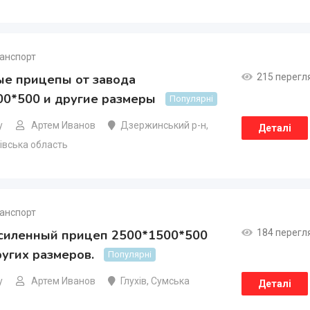
анспорт
ые прицепы от завода
215 перегл
00*500 и другие размеры
Популярні
у
Артем Иванов
Дзержинський р-н
,
Деталі
івська область
анспорт
усиленный прицеп 2500*1500*500
184 перегл
угих размеров.
Популярні
у
Артем Иванов
Глухів
,
Сумська
Деталі