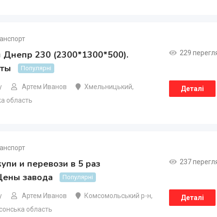
анспорт
 Днепр 230 (2300*1300*500).
229 перегл
ты
Популярні
у
Артем Иванов
Хмельницький
,
Деталі
а область
анспорт
упи и перевози в 5 раз
237 перегл
Цены завода
Популярні
у
Артем Иванов
Комсомольський р-н
,
Деталі
сонська область