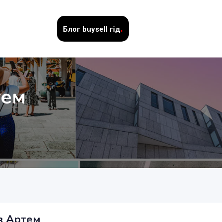
.
Блог
buysell гід
тем
в Артем