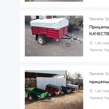
Причепи
,
Тр
Прицепы
КАЧЕСТВ
1 рік том
Чернігів
,
Чер
Причепи
,
Тр
прицепы
1 рік том
Черкаси
,
Че