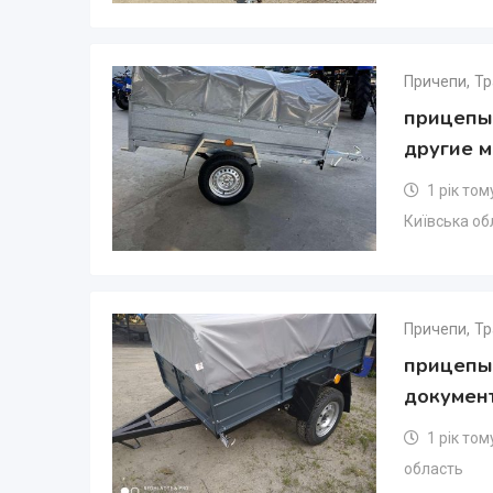
Причепи
,
Тр
прицепы
другие 
1 рік том
Київська об
Причепи
,
Тр
прицепы 
докумен
1 рік том
область