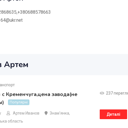
2868635,+380688578663
64@ukr.net
в Артем
анспорт
с Кременчуга,цена завода(не
237 перегл
ы)
Популярні
у
Артем Иванов
Знам'янка
,
Деталі
ька область