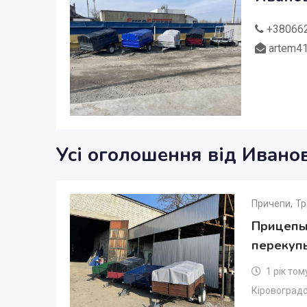
+38066
artem41
Усі оголошення від Ивано
Причепи
,
Тр
Прицепы 
перекуп
1 рік том
Кіровоградс