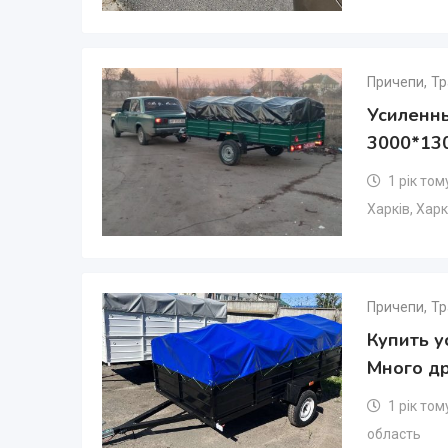
Причепи
,
Тр
Усиленн
3000*13
1 рік том
Харків
,
Харк
Причепи
,
Тр
Купить 
Много др
1 рік том
область