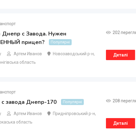
анспорт
 Днепр с Завода. Нужен
202 перегл
ЕННЫЙ прицеп?
Популярні
у
Артем Иванов
Новозаводський р-н
,
Деталі
нігівська область
анспорт
 с завода Днепр-170
208 перегл
Популярні
у
Артем Иванов
Придніпровський р-н
,
ркаська область
Деталі