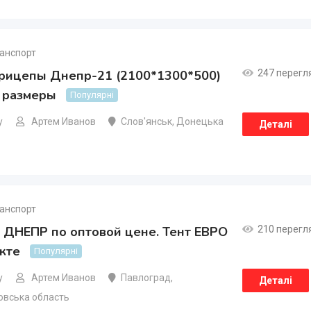
анспорт
прицепы Днепр-21 (2100*1300*500)
247 перегл
 размеры
Популярні
у
Артем Иванов
Слов'янськ
,
Донецька
Деталі
анспорт
 ДНЕПР по оптовой цене. Тент ЕВРО
210 перегл
кте
Популярні
у
Артем Иванов
Павлоград
,
Деталі
овська область