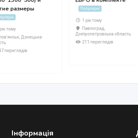
гие размеры
Популярні
пулярні
1 рік тому
Павлоград
,
 рік тому
Дніпропетровська область
лов'янськ
,
Донецька
211 переглядів
сть
47 переглядів
Інформація