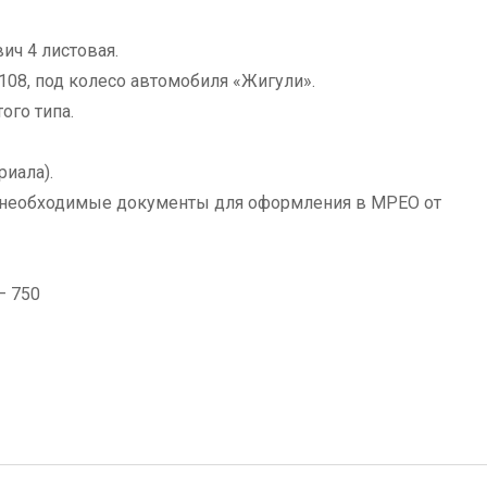
ич 4 листовая.
2108, под колесо автомобиля «Жигули».
го типа.
риала).
е необходимые документы для оформления в МРЕО от
– 750