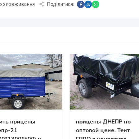
о зловживання
Поділитися:
ить прицепы
прицепы ДНЕПР по
пр-21
оптовой цене. Тент
00*1300*500) и
ЕВРО в комплекте