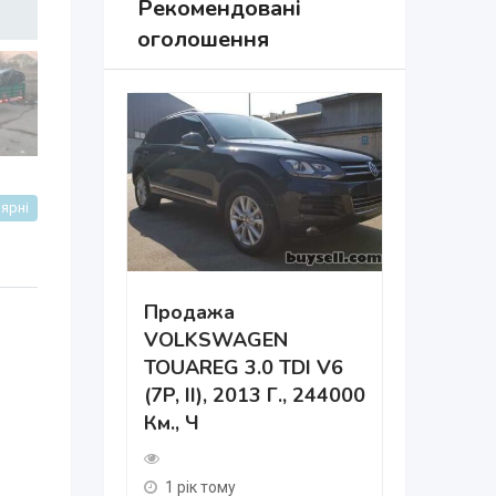
Рекомендовані
оголошення
ярні
Продажа
VOLKSWAGEN
Дніпро 
TOUAREG 3.0 TDI V6
Навчанн
(7P, II), 2013 Г., 244000
Км., Ч
484 пер
2 роки т
₴
75,0
1 рік тому