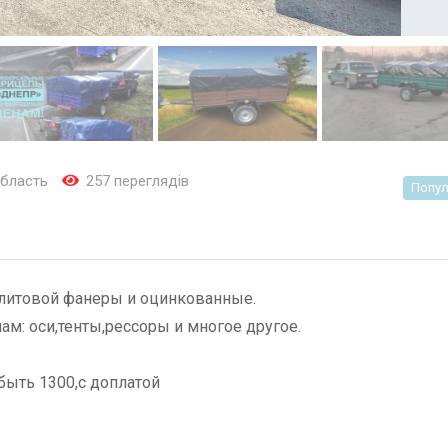
область
257 переглядів
Попул
елитовой фанеры и оцинкованные.
м: оси,тенты,рессоры и многое другое.
быть 1300,с доплатой