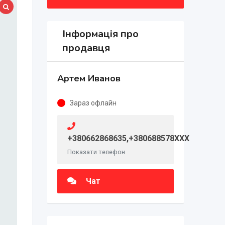
Інформація про
продавця
Артем Иванов
Зараз офлайн
+380662868635,+380688578XXX
Показати телефон
Чат