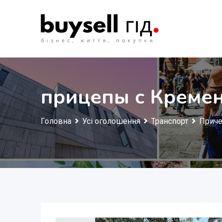
Перейти
до
змісту
прицепы с Кремен
Головна
Усі оголошення
Транспорт
Прич