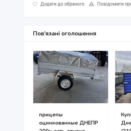
Додати до обраного
Повідомити пр
Пов’язані оголошення
прицепы
Куп
а
оцинкованные ДНЕПР
Дне
купы)
200ц есть другие
(21