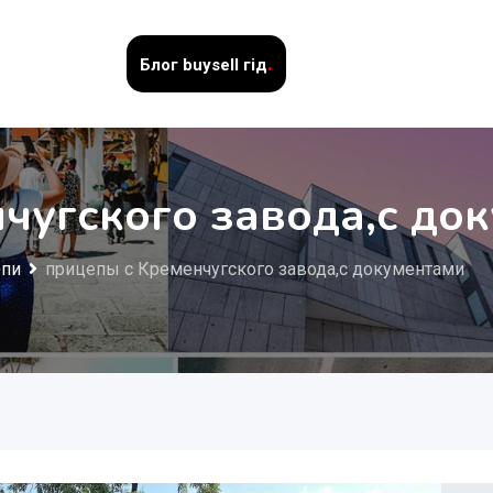
.
Блог
buysell гід
чугского завода,с до
епи
прицепы с Кременчугского завода,с документами