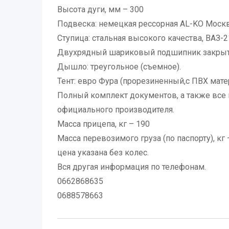
Высота дуги, мм – 300
Подвеска: немецкая рессорная AL-KO Москв
Ступица: стальная высокого качества, ВАЗ-
Двухрядный шариковый подшипник закрыто
Дышло: треугольное (съемное).
Тент: евро Фура (прорезиненный,с ПВХ мате
Полный комплект документов, а также вс
официального производителя.
Масса прицепа, кг – 190
Масса перевозимого груза (по паспорту), кг 
цена указана без колес.
Вся другая информация по телефонам.
0662868635
0688578663