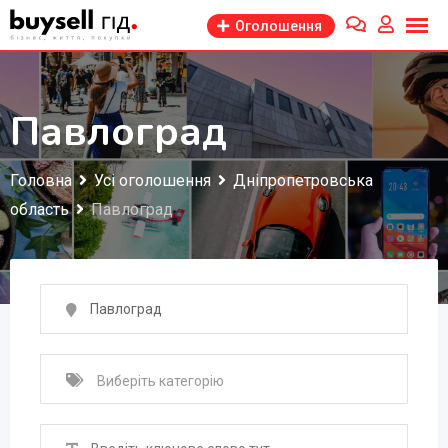
Перейти
Оголошення
до
змісту
Павлоград
Головна
Усі оголошення
Дніпропетровська
область
Павлоград