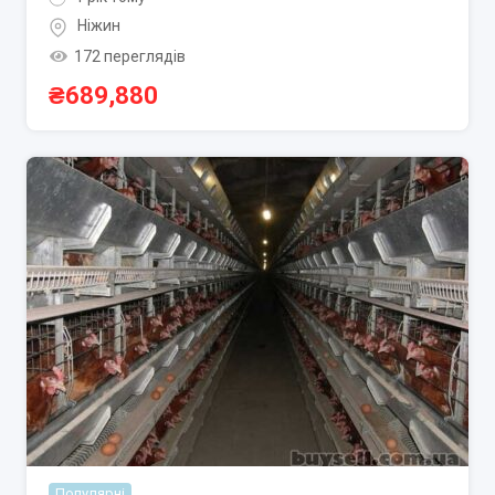
Ніжин
172 переглядів
₴
689,880
Популярні