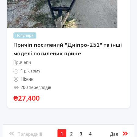
Популярні
Причіп посилений "Дніпро-251" та інші
моделі посилених приче
Причепи
1 рік тому
Ніжин
200 переглядів
₴
27,400
1
2
3
4
Попередній
Далі