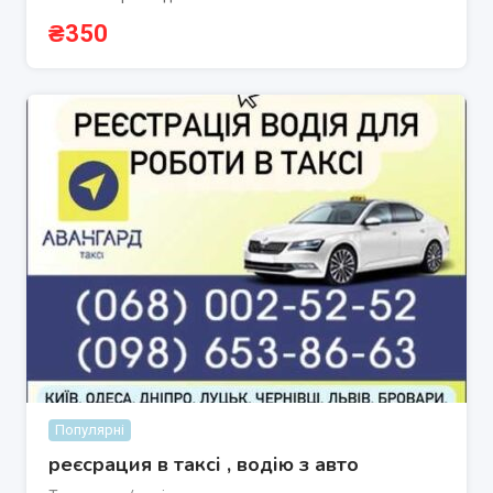
₴
350
Популярні
реєсрация в таксі , водію з авто