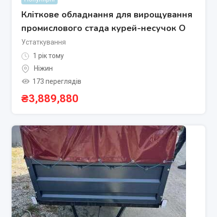
Кліткове обладнання для вирощування
промислового стада курей-несучок О
Устаткування
1 рік тому
Ніжин
173 переглядів
₴
3,889,880