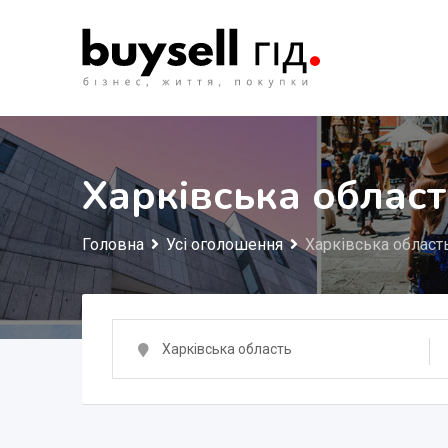
Перейти
до
змісту
Харківська област
Головна
Усі оголошення
Харківська област