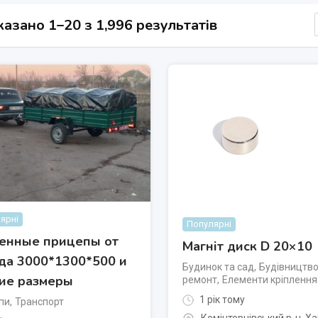
азано 1–20 з 1,996 результатів
ярні
Популярні
енные прицепы от
Магніт диск D 20×10
да 3000*1300*500 и
Будинок та сад
,
Будівництво
ие размеры
ремонт
,
Елементи кріплення
1 рік тому
пи
,
Транспорт