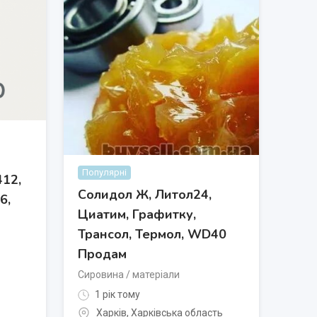
Популярні
412,
Солидол Ж, Литол24,
6,
Циатим, Графитку,
Трансол, Термол, WD40
Продам
Сировина / матеріали
1 рік тому
Харків
,
Харківська область