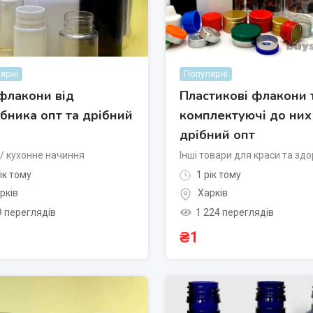
ярні
Популярні
флакони від
Пластикові флакони 
бника опт та дрібний
комплектуючі до них
дрібний опт
/ кухонне начиння
Інші товари для краси та здо
ік тому
1 рік тому
рків
Харків
9 переглядів
1 224 переглядів
₴
1