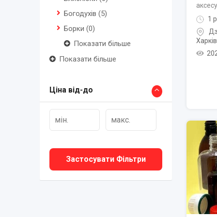
аксес
Богодухів
(5)
1 р
Борки
(0)
Дз
Харків
Показати більше
20
Показати більше
Ціна від-до
Застосувати Фільтри