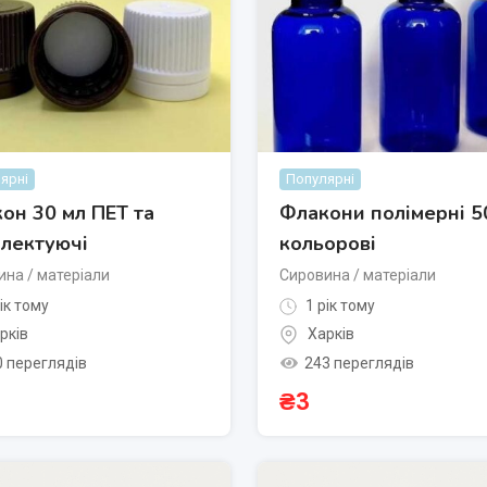
ярні
Популярні
он 30 мл ПЕТ та
Флакони полімерні 5
лектуючі
кольорові
на / матеріали
Сировина / матеріали
ік тому
1 рік тому
рків
Харків
0 переглядів
243 переглядів
₴
3