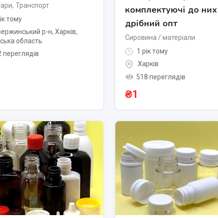
уари
,
Транспорт
комплектуючі до них
ік тому
дрібний опт
ержинський р-н
,
Харків
,
Сировина / матеріали
ська область
1 рік тому
2 переглядів
Харків
518 переглядів
₴
1