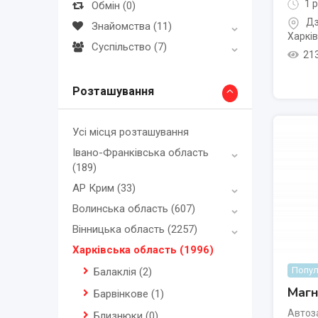
1 р
Обмін
(0)
Дз
Знайомства
(11)
Харків
Суспільство
(7)
21
Розташування
Усі місця розташування
Івано-Франківська область
(189)
АР Крим
(33)
Волинська область
(607)
Вінницька область
(2257)
Харківська область
(1996)
Попул
Балаклія
(2)
Магн
Барвінкове
(1)
Автоз
Близнюки
(0)