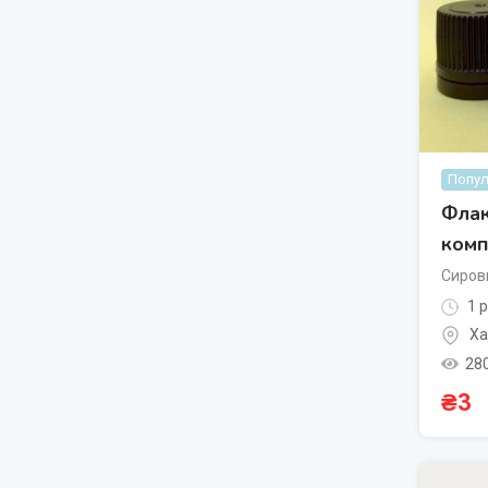
Попул
Флак
комп
Сирови
1 р
Ха
28
₴
3