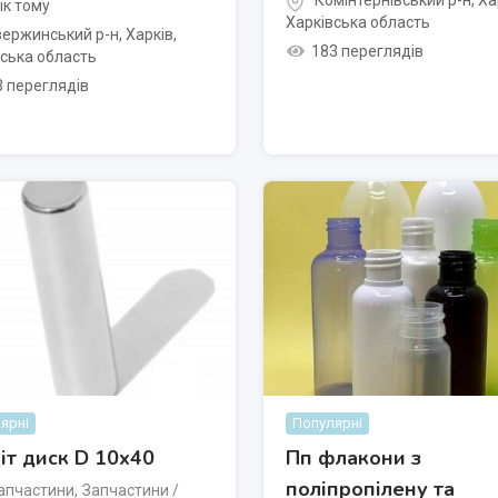
Комінтернівський р-н
,
Ха
ік тому
Харківська область
ержинський р-н
,
Харків
,
183 переглядів
ська область
3 переглядів
ярні
Популярні
іт диск D 10х40
Пп флакони з
поліпропілену та
апчастини
,
Запчастини /