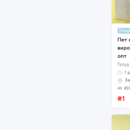
Попул
Пет 
виро
опт
Посуд 
1 р
Ха
45
₴
1