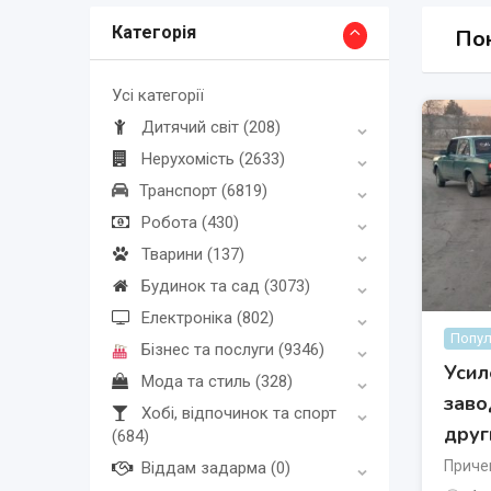
Категорія
Пок
Усі категорії
Дитячий світ
(208)
Нерухомість
(2633)
Транспорт
(6819)
Робота
(430)
Тварини
(137)
Будинок та сад
(3073)
Електроніка
(802)
Попул
Бізнес та послуги
(9346)
Усил
Мода та стиль
(328)
заво
Хобі, відпочинок та спорт
друг
(684)
Приче
Віддам задарма
(0)