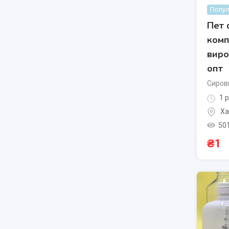
Попул
Пет 
комп
виро
опт
Сирови
1 р
Ха
50
₴
1