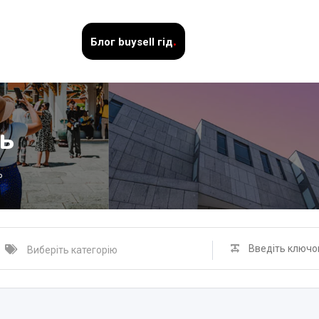
.
Блог
buysell гід
ь
ь