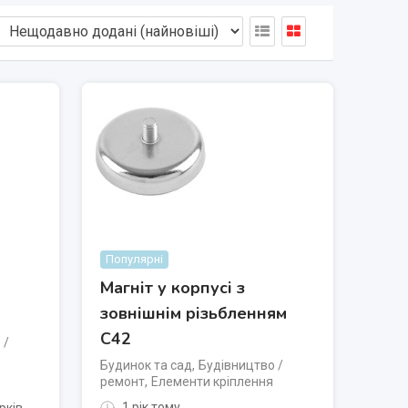
Популярні
Магніт у корпусі з
зовнішнім різьбленням
С42
 /
Будинок та сад
,
Будівництво /
ремонт
,
Елементи кріплення
1 рік тому