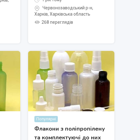
рків
,
Червонозаводський р-н
,
Харків
,
Харківська область
268 переглядів
Популярні
Флакони з поліпропілену
та комплектуючі до них