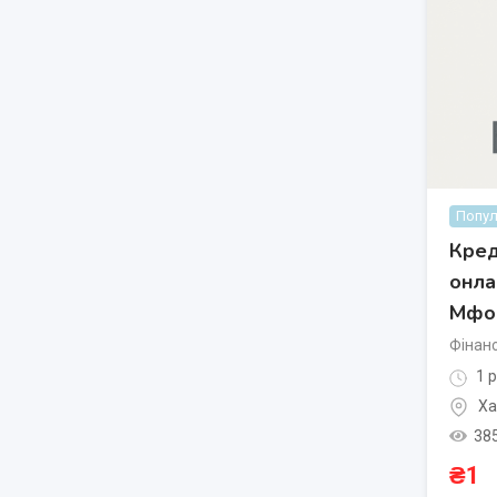
Попул
Кред
онла
Мфо
Фінанс
1 р
Ха
38
₴
1