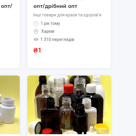
 опт/
опт/дрібний опт
Інші товари для краси та здоров'я
1 рік тому
Харків
1 310 переглядів
₴
1