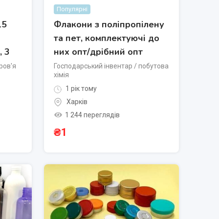
Популярні
15
Флакони з поліпропілену
та пет, комплектуючі до
, 3
них опт/дрібний опт
ров'я
Господарський інвентар / побутова
хімія
1 рік тому
Харків
1 244 переглядів
₴
1