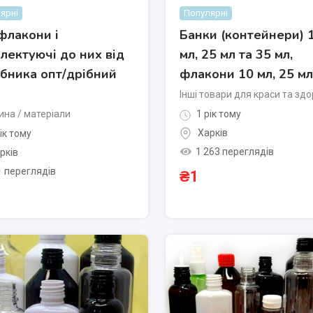
ярні
Популярні
флакони і
Банки (контейнери) 
лектуючі до них від
мл, 25 мл та 35 мл,
бника опт/дрібний
флакони 10 мл, 25 мл
Інші товари для краси та здо
на / матеріали
1 рік тому
Харків
ік тому
1 263 переглядів
рків
1 переглядів
₴
1