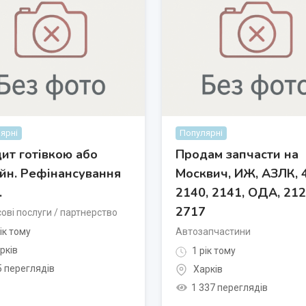
ярні
Популярні
ит готівкою або
Продам запчасти на
йн. Рефінансування
Москвич, ИЖ, АЗЛК, 
.
2140, 2141, ОДА, 212
2717
ові послуги / партнерство
ік тому
Автозапчастини
рків
1 рік тому
5 переглядів
Харків
1 337 переглядів