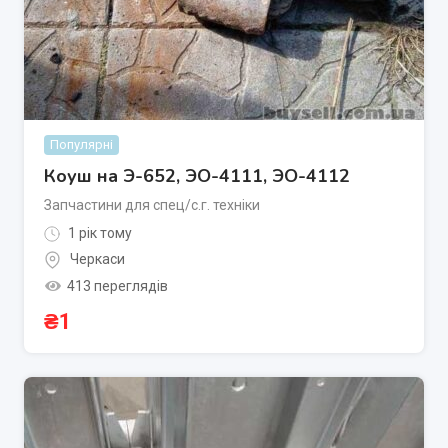
Популярні
Коуш на Э-652, ЭО-4111, ЭО-4112
Запчастини для спец/с.г. техніки
1 рік тому
Черкаси
413 переглядів
₴
1