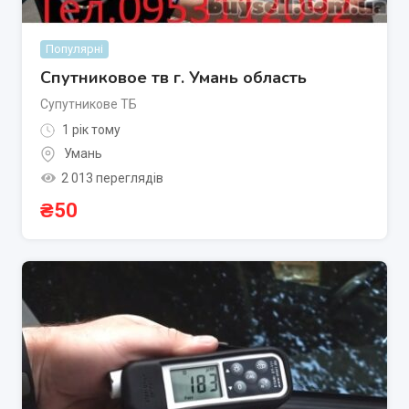
Популярні
Спутниковое тв г. Умань область
Супутникове ТБ
1 рік тому
Умань
2 013 переглядів
₴
50