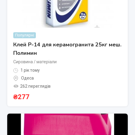
Популярні
Клей P-14 для керамогранита 25кг меш.
Полимин
Сировина / матеріали
1 рік тому
Одеса
262 переглядів
₴
277