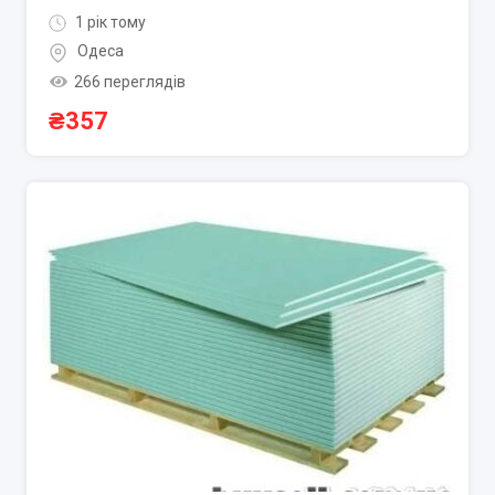
1 рік тому
Одеса
266 переглядів
₴
357