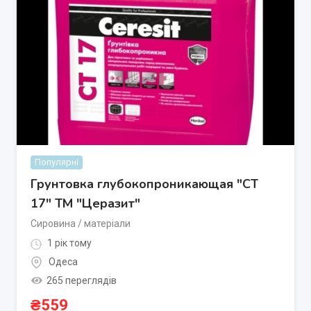
Популярні
Грунтовка глубокопроникающая "СТ
17" ТМ "Церазит"
Сировина / матеріали
1 рік тому
Одеса
265 переглядів
₴
559