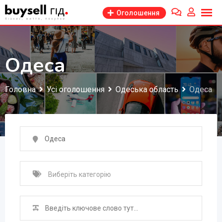
Перейти
Оголошення
до
змісту
Одеса
Головна
Усі оголошення
Одеська область
Одеса