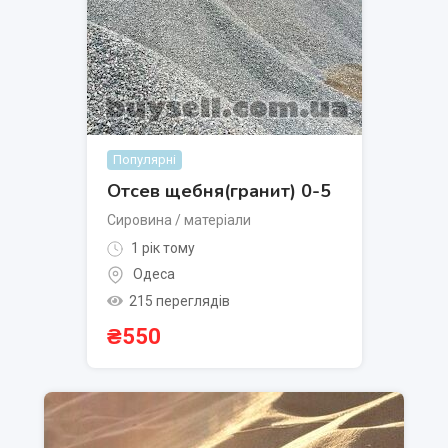
Популярні
Отсев щебня(гранит) 0-5
Сировина / матеріали
1 рік тому
Одеса
215 переглядів
₴
550