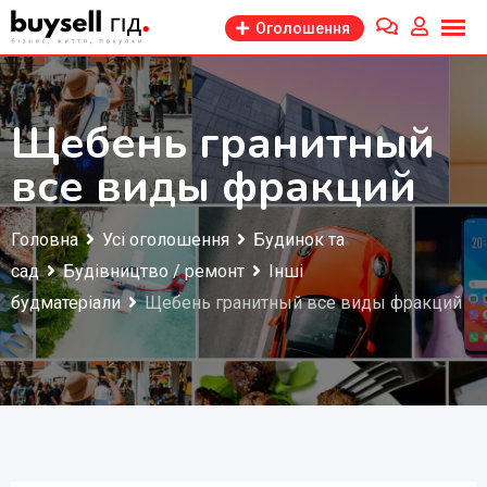
Перейти
Оголошення
до
змісту
Щебень гранитный
все виды фракций
Головна
Усі оголошення
Будинок та
сад
Будівництво / ремонт
Інші
будматеріали
Щебень гранитный все виды фракций