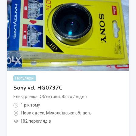
Популярні
Sony vcl-HG0737C
Електроніка
,
Об'єктиви
,
Фото / відео
1 рік тому
Нова одеса
,
Миколаївська область
182 переглядів