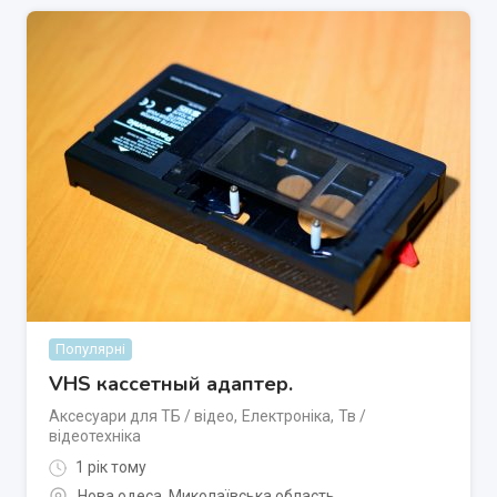
Популярні
VHS кассетный адаптер.
Аксесуари для ТБ / відео
,
Електроніка
,
Тв /
відеотехніка
1 рік тому
Нова одеса
,
Миколаївська область