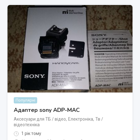
Популярні
Адаптер sony ADP-MAC
Аксесуари для ТБ / відео
,
Електроніка
,
Тв /
відеотехніка
1 рік тому