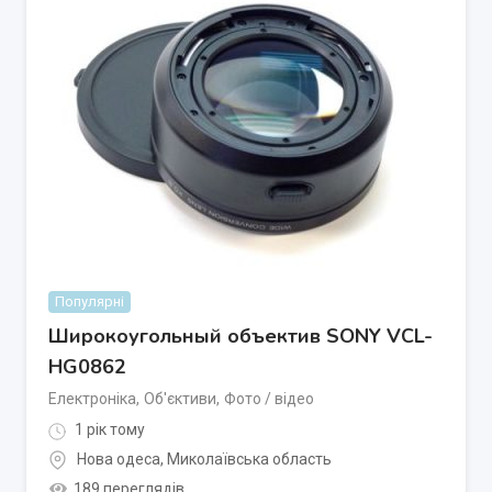
Популярні
Широкоугольный объектив SONY VCL-
HG0862
Електроніка
,
Об'єктиви
,
Фото / відео
1 рік тому
Нова одеса
,
Миколаївська область
189 переглядів