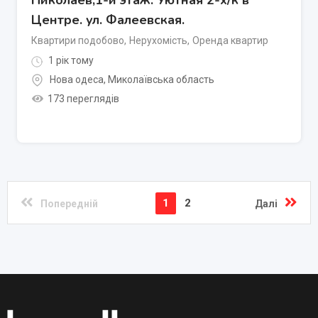
Николаев,1-й этаж. Уютная 2-х/к в
Центре. ул. Фалеевская.
Квартири подобово
,
Нерухомість
,
Оренда квартир
1 рік тому
Нова одеса
,
Миколаївська область
173 переглядів
1
2
Попередній
Далі