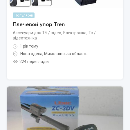
Популярні
Плечевой упор Tren
Аксесуари для ТБ / відео
,
Електроніка
,
Тв /
відеотехніка
1 рік тому
Нова одеса
,
Миколаївська область
224 переглядів