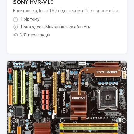
SONY HVR-V1E
Електроніка
,
Інша ТБ / відеотехніка
,
Тв / відеотехніка
1 рік тому
Нова одеса
,
Миколаївська область
231 переглядів