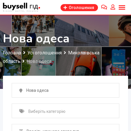
Перейти
Оголошення
до
змісту
Нова одеса
Головна
Усі оголошення
Миколаївська
область
Нова одеса