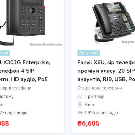
ярні
Популярні
il X303G Enterprise,
Fanvil X6U, sip телеф
телефон 4 SIP
преміум класу, 20 SIP
нти, HD аудіо, PoE
акаунтів, RJ9, USB, P
онарні телефони
Стаціонарні телефони
ік тому
1 рік тому
їв
Київ
77 переглядів
1 926 переглядів
088
₴
6,605