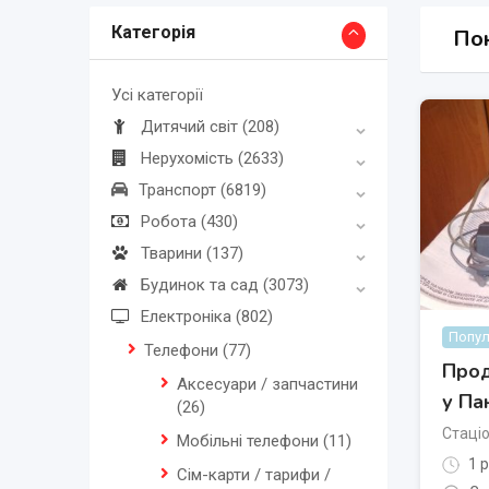
Категорія
Пок
Усі категорії
Дитячий світ
(208)
Нерухомість
(2633)
Транспорт
(6819)
Робота
(430)
Тварини
(137)
Будинок та сад
(3073)
Електроніка
(802)
Попул
Телефони
(77)
Прод
Аксесуари / запчастини
у Па
(26)
Стаці
Мобільні телефони
(11)
1 р
Сім-карти / тарифи /