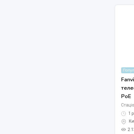
Попул
Fanv
теле
PoE
Стаці
1 р
Ки
2 1