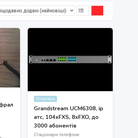
Популярні
фрал
Grandstream UCM6308, ip
атс, 104хFXS, 8xFXO, до
3000 абонентів
Стаціонарні телефони