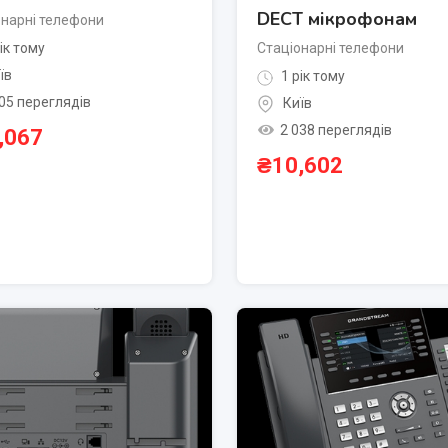
DECT мікрофонам
онарні телефони
ік тому
Стаціонарні телефони
їв
1 рік тому
05 переглядів
Київ
2 038 переглядів
,067
₴
10,602