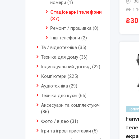
За
номери
(1)
1 1
Стаціонарні телефони
(37)
₴
30
Ремонт / прошивка
(0)
Інші телефони
(2)
Тв / відеотехніка
(35)
Техніка для дому
(36)
Індивідуальний догляд
(22)
Комп'ютери
(225)
Аудіотехніка
(29)
Техніка для кухні
(66)
Аксесуари та комплектуючі
Попул
(86)
Fanvi
Фото / відео
(31)
теле
Ігри та ігрові приставки
(5)
екра