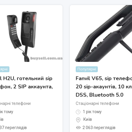
ярні
Популярні
il H2U, готельний sip
Fanvil V65, sip телеф
фон, 2 SIP аккаунтa,
20 sip-акаунтів, 10 к
DSS, Bluetooth 5.0
онарні телефони
Стаціонарні телефони
ік тому
1 рік тому
їв
Київ
37 переглядів
2 063 переглядів