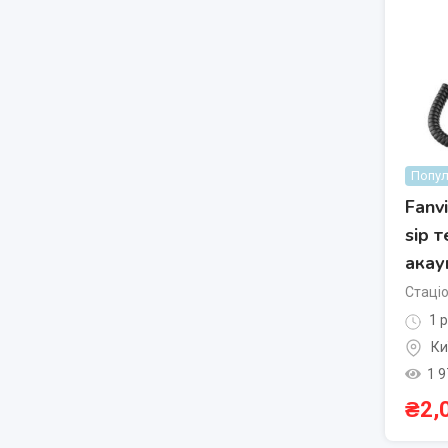
Попул
Fanv
sip 
акау
Стаці
1 р
Ки
1 9
₴
2,