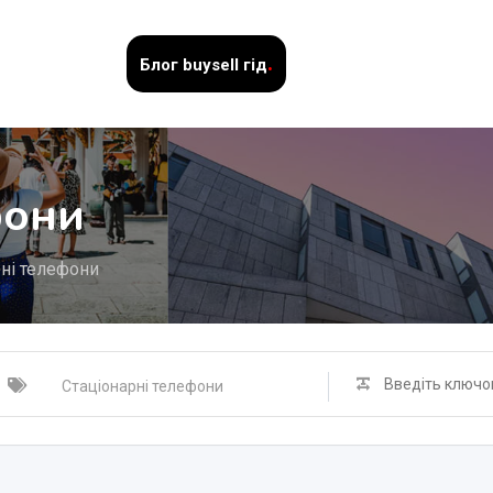
.
Блог
buysell гід
фони
рні телефони