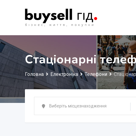
Перейти
до
змісту
Стаціонарні теле
Головна
Електроніка
Телефони
Стаціона