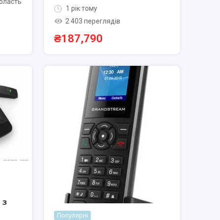
область
1 рік тому
2 403 переглядів
₴
187,790
 з
Популярні