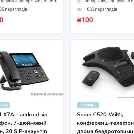
поріжжя
,
Запорізька область
Запоріжжя
,
Запорізька 
05 переглядів
1 023 переглядів
0
₴
100
ярні
Популярні
l X7A – android sip
Snom C520-WiMi,
фон, 7-дюймовий
конференц-телефон
н, 20 SIP-акаунтів
двома бездротовими