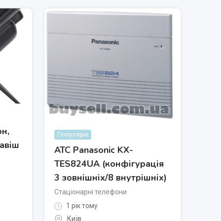
он,
Популярні
лавіш
АТС Panasonic KX-
TES824UA (конфігурація
3 зовнішніх/8 внутрішніх)
Стаціонарні телефони
1 рік тому
Київ