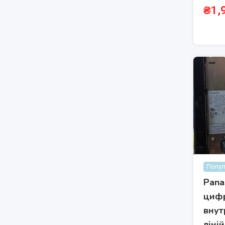
₴
1,
Попул
Pana
цифр
внут
ліній