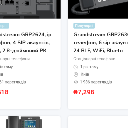
ярні
Популярні
dstream GRP2624, ip
Grandstream GRP2636
фон, 4 SIP акаунтів,
телефон, 6 sip акаунт
, 2,8-дюймовий РК
24 BLF, WiFi, Blueto
онарні телефони
Стаціонарні телефони
ік тому
1 рік тому
їв
Київ
61 переглядів
1 986 переглядів
518
₴
7,298