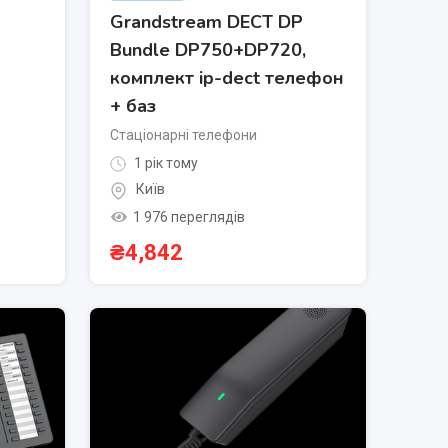
Grandstream DECT DP
Bundle DP750+DP720,
комплект ip-dect телефон
+ баз
Стаціонарні телефони
1 рік тому
Київ
1 976 переглядів
₴
4,842