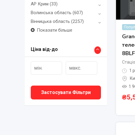
АР Крим
(33)
Волинська область
(607)
Вінницька область
(2257)
Попул
Показати більше
Gran
теле
Ціна від-до
8BLF
Стаці
1 р
Ки
1 9
Застосувати Фільтри
₴
5,