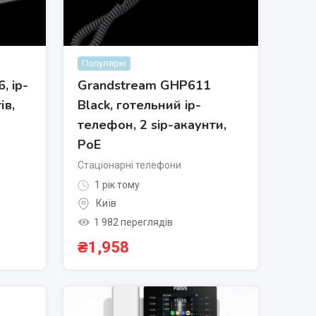
Популярні
, ip-
Grandstream GHP611
ів,
Black, готельний ip-
телефон, 2 sip-акаунти,
PoE
Стаціонарні телефони
1 рік тому
Київ
1 982 переглядів
₴
1,958