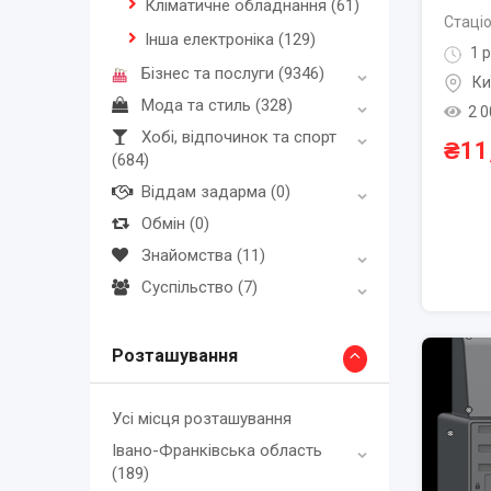
Кліматичне обладнання
(61)
Стаці
Інша електроніка
(129)
1 р
Бізнес та послуги
(9346)
Ки
Мода та стиль
(328)
2 0
Хобі, відпочинок та спорт
₴
11
(684)
Віддам задарма
(0)
Обмін
(0)
Знайомства
(11)
Суспільство
(7)
Розташування
Усі місця розташування
Івано-Франківська область
(189)