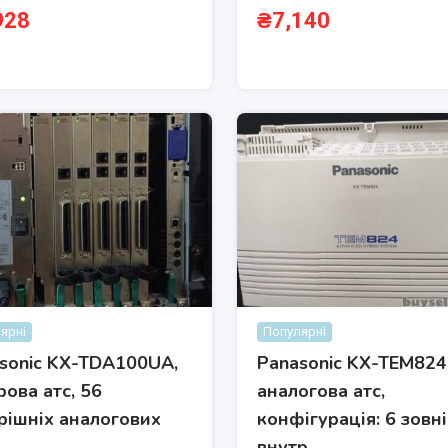
928
₴
7,140
ярні
Популярні
sonic KX-TDA100UA,
Panasonic KX-TEM824
ова атс, 56
аналогова атс,
рішніх аналогових
конфігурація: 6 зовн
внутр