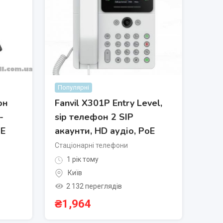
Популярні
он
Fanvil X301P Entry Level,
-
sip телефон 2 SIP
oE
акаунти, HD аудіо, PoE
Стаціонарні телефони
1 рік тому
Київ
2 132 переглядів
₴
1,964