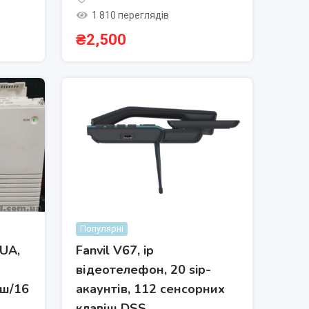
1 810 переглядів
₴
2,500
Популярні
UA,
Fanvil V67, ip
відеотелефон, 20 sip-
іш/16
акаунтів, 112 сенсорних
клавіш DSS