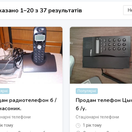
азано 1–20 з 37 результатів
ярні
Популярні
ам радиотелефон б /
Продам телефон Цы
насоник.
б /у.
онарні телефони
Стаціонарні телефони
ік тому
1 рік тому