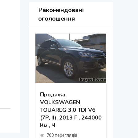
Рекомендовані
оголошення
Продажа
VOLKSWAGEN
Дніпро 
TOUAREG 3.0 TDI V6
Навчанн
(7P, II), 2013 Г., 244000
Км., Ч
484 пер
2 роки т
763 переглядів