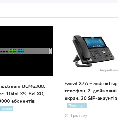
Fanvil X7A – android sip
ndstream UCM6308,
телефон, 7-дюймовий
атс, 104хFXS, 8xFXO,
екран, 20 SIP-акаунтів
3000 абонентів
Популярні
пулярні
1 рік тому