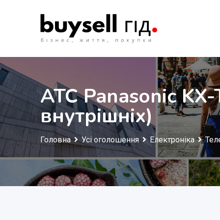
Перейти
до
змісту
АТС Panasonic KX-
внутрішніх)
Головна
Усі оголошення
Електроніка
Тел