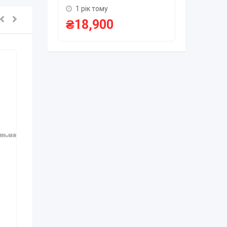
₴
75,0
1 рік тому
₴
18,900