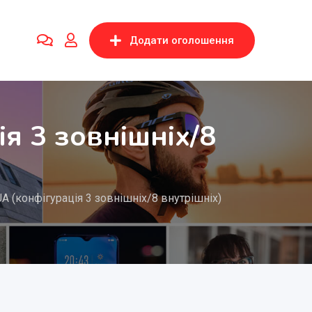
Додати оголошення
я 3 зовнішніх/8
A (конфігурація 3 зовнішніх/8 внутрішніх)