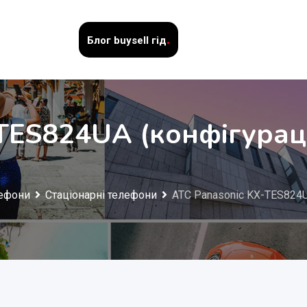
.
Блог
buysell гід
TES824UA (конфігураці
ефони
Стаціонарні телефони
АТС Panasonic KX-TES824U