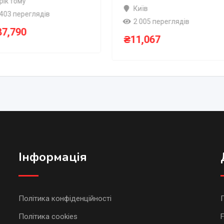
 рік тому
Київ
 403 переглядів
2 005 переглядів
87,790
₴
11,067
Інформація
Політика конфіденційності
Політика cookies