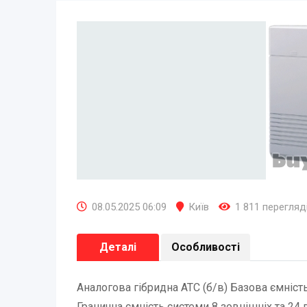
08.05.2025 06:09
Київ
1 811 перегляд
Деталі
Особливості
Аналогова гібридна АТС (б/в) Базова ємність
Гранична ємність системи 8 зовнішніх та 24 