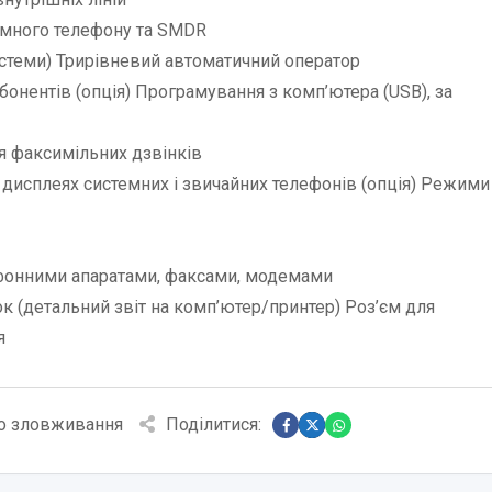
емного телефону та SMDR
истеми) Трирівневий автоматичний оператор
бонентів (опція) Програмування з комп’ютера (USB), за
я факсимільних дзвінків
а дисплеях системних і звичайних телефонів (опція) Режими
ефонними апаратами, факсами, модемами
к (детальний звіт на комп’ютер/принтер) Роз’єм для
я
о зловживання
Поділитися: