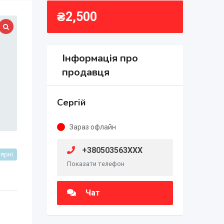
₴
2,500
Інформація про
продавця
Сергій
Зараз офлайн
+380503563XXX
ярні
Показати телефон
Чат