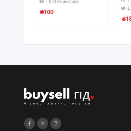
1
1 023 переглядів
2
₴
100
₴
1