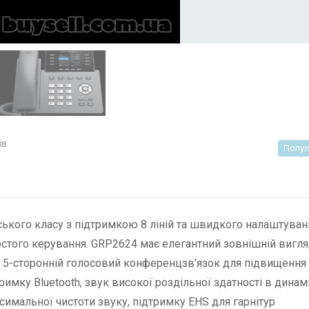
ів
Попул
ського класу з підтримкою 8 ліній та швидкого налаштуван
ростого керування. GRP2624 має елегантний зовнішній вигля
: 5-сторонній голосовий конференцзв’язок для підвищення
римку Bluetooth, звук високої роздільної здатності в динам
имальної чистоти звуку, підтримку EHS для гарнітур