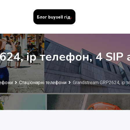
.
Блог
buysell гід
4, ip телефон, 4 SIP а
ефони
Стаціонарні телефони
Grandstream GRP2624, ip т