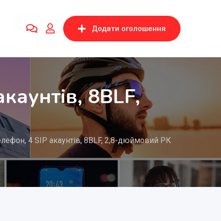
Додати оголошення
каунтів, 8BLF,
елефон, 4 SIP акаунтів, 8BLF, 2,8-дюймовий РК