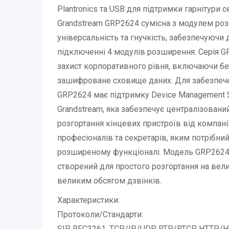
Plantronics та USB для підтримки гарнітури с
Grandstream GRP2624 сумісна з модулем ро
універсальність та гнучкість, забезпечуючи 
підключенні 4 модулів розширення. Серія G
захист корпоративного рівня, включаючи бе
зашифроване сховище даних. Для забезпече
GRP2624 має підтримку Device Management S
Grandstream, яка забезпечує централізовани
розгортання кінцевих пристроїв від компані
професіоналів та секретарів, яким потрібни
розширеному функціоналі. Модель GRP2624 – 
створений для простого розгортання на вели
великим обсягом дзвінків.
Характеристики:
Протоколи/Стандарти:
SIP RFC3261, TCP/IP/UDP, RTP/RTCP, HTTP/HT