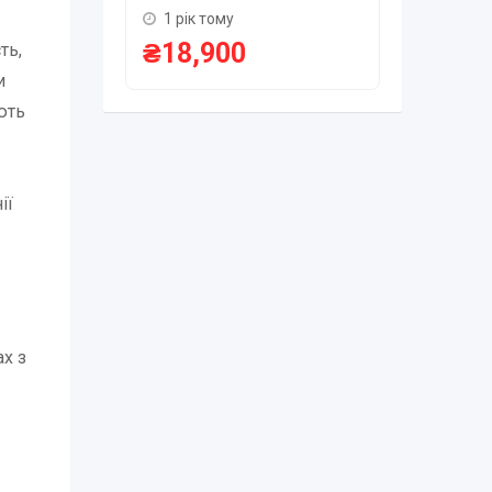
₴
75,0
1 рік тому
₴
18,900
ть,
и
ють
ії
х з