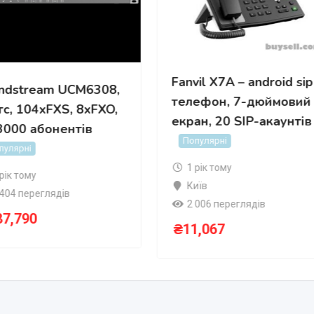
Fanvil X7A – android sip
ndstream UCM6308,
телефон, 7-дюймовий
атс, 104хFXS, 8xFXO,
екран, 20 SIP-акаунтів
3000 абонентів
Популярні
пулярні
1 рік тому
 рік тому
Київ
 404 переглядів
2 006 переглядів
87,790
₴
11,067