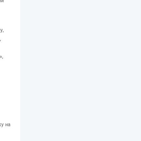
ий
у,
,
»,
жу на