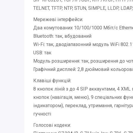
TELNET, TFTP, NTP, STUN, SIMPLE, LLDP, LDAP, 
Мережеві інтерфейси:
Два комутованих 10/100/1000 Мбіт/с Ethern
Bluetooth: так, вбудований
Wi-Fi: так, дводіапазонний модуль WiFi 802.11
USB: так
Модуль розширення: так, розширення до чо
Графічний дисплей: 2,8 дюймовий кольоров
Клавіші функцій:
8 кнопок ліній з до 4 SIP аккаунтами, 4 XM
кнопок (навігація, меню), 9 спеціальних фу
індикатором), переклад, утримання, гарнітур
гучності
Голосові кодеки: