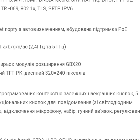
TR -069, 802.1x, TLS, SRTP, IPV6
et порту з автовизначенням, вбудована підтримка PoE
 a/b/g/n/ac (2,4ГГц та 5 ГГц)
тирьох модулів розширення GBX20
ий TFT РК-дисплей 320×240 пікселів
L програмованих контекстно залежних наекранних кнопок, 5
нкціональних кнопок для: повідомлення (зі світлодіодним
а, відключення мікрофону, набір, гучний зв’язок, регулюва