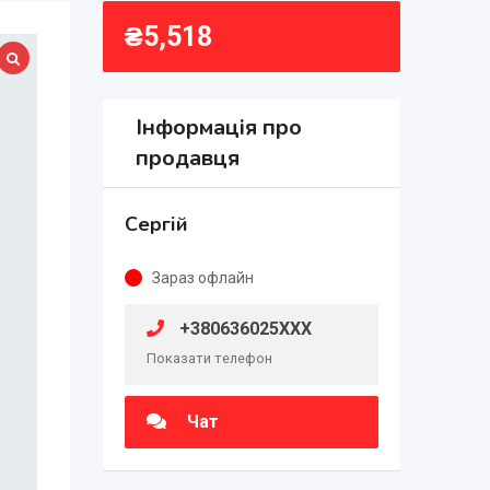
₴
5,518
Інформація про
продавця
Сергій
Зараз офлайн
+380636025XXX
Показати телефон
Чат