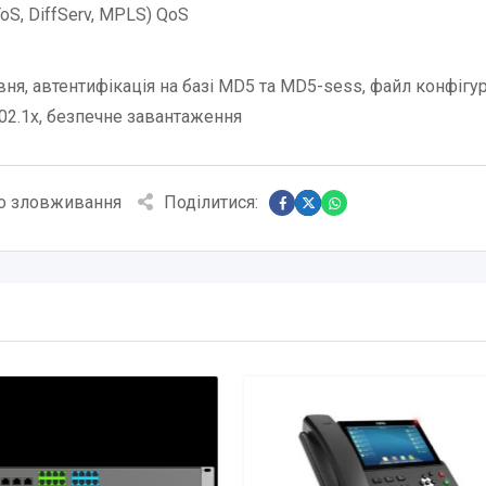
ToS, DiffServ, MPLS) QoS
вня, автентифікація на базі MD5 та MD5-sess, файл конфігур
02.1x, безпечне завантаження
о зловживання
Поділитися: