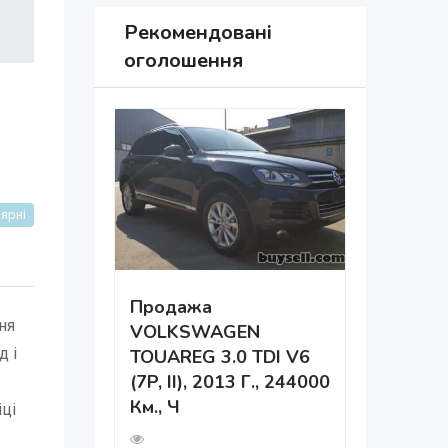
Рекомендовані
оголошення
ярні
Продажа
ня
VOLKSWAGEN
Дніпро 
д і
TOUAREG 3.0 TDI V6
Навчанн
(7P, II), 2013 Г., 244000
Км., Ч
484 пер
іці
2 роки т