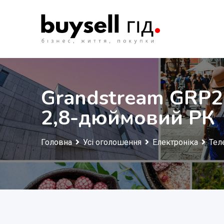
Перейти
до
змісту
Grandstream GRP262
2,8-дюймовий РК
Головна
Усі оголошення
Електроніка
Тел