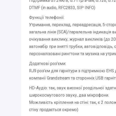
Підтримка G7.29A/B, G.711µ/a-law, G.726, G.7
DTMF (in audio, RFC2833, SIP INFO)
Функції телефонії:
Утримання, переклад, переадресація, 5-сто
загальна лінія (SCA)/паралельна індикація в
очікування виклику, журнал викликів (до 20
автонабір при знятті трубки, автовідповідь, c
персоналізовані рингтони та музика на утри
Додаткові роз’єми:
RJ9 роз’єм для гарнітури з підтримкою EHS дл
компанії Grandstream та сторонніх USB гарні
HD-Аудіо: так, звук високої роздільної зда
широкосмугового звуку, два мікрофони.
Можливість кріплення на стіні: так, є 2 по
стіну продається окремо)