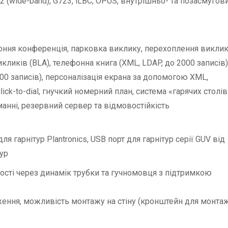
22 (wide-band), G723, iLBC, OPUS, внутрішньо- та позасмугов
роння конференція, парковка виклику, перехоплення виклик
икликів (BLA), телефонна книга (XML, LDAP, до 2000 записів)
00 записів), персоналізація екрана за допомогою XML,
lick-to-dial, гнучкий номерний план, система «гарячих столів
манні, резервний сервер та відмовостійкість
я гарнітур Plantronics, USB порт для гарнітур серії GUV від
тур
тності через динамік трубки та гучномовця з підтримкою
ложення, можливість монтажу на стіну (кронштейн для монта