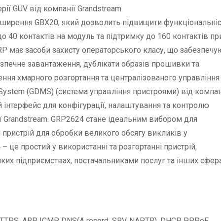
ерії GUV від компанії Grandstream.
зширення GBX20, який дозволить підвищити функціональніс
до 40 контактів на модуль та підтримку до 160 контактів пр
RP має засоби захисту операторського класу, що забезпечу
зпечне завантаження, дублікати образів прошивки та
ння хмарного розгортання та централізованого управління
ystem (GDMS) (система управління пристроями) від компан
й інтерфейс для конфігурації, налаштування та контролю
ї Grandstream. GRP2624 стане ідеальним вибором для
й пристрій для обробки великого обсягу викликів у
це простий у використанні та розгортанні пристрій,
ких підприємствах, постачальниками послуг та інших сфера
TPS, ARP, ICMP, DNS(A record, SRV, NAPTR), DHCP, PPPoE,