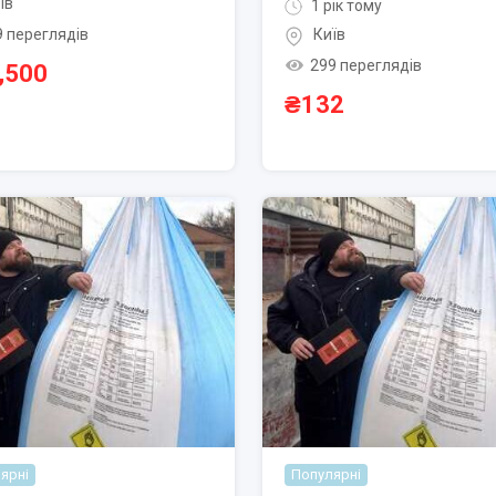
їв
1 рік тому
9 переглядів
Київ
299 переглядів
,500
₴
132
ярні
Популярні