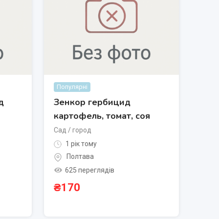
Популярні
д
Зенкор гербицид
картофель, томат, соя
Сад / город
1 рік тому
Полтава
625 переглядів
₴
170