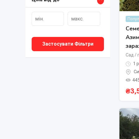
Попул
Семе
Азим
Застосувати Фільтри
зара
Сад / 
1 р
Си
44
₴
3,