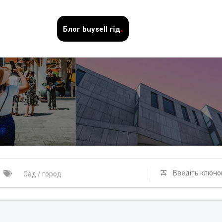
.
Блог
buysell гід