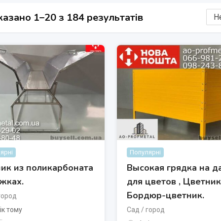
азано 1–20 з 184 результатів
ярні
Популярні
ик из поликарбоната
Высокая грядка на д
іжках.
для цветов , Цветник
Бордюр-цветник.
город
ік тому
Сад / город