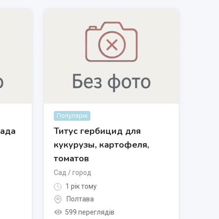
Популярні
сада
Титус гербицид для
кукурузы, картофеля,
томатов
Сад / город
1 рік тому
Полтава
599 переглядів