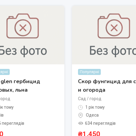
ярні
Популярні
 glen гербицид
Скор фунгицид для 
овых, льна
и огорода
город
Сад / город
ік тому
1 рік тому
їв
Одеса
5 переглядів
634 переглядів
0
₴
1,450