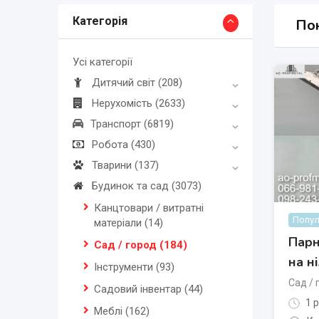
Категорія
Пок
Усі категорії
Дитячий світ
(208)
Нерухомість
(2633)
Транспорт
(6819)
Робота
(430)
Тварини
(137)
Будинок та сад
(3073)
Канцтовари / витратні
Попул
матеріали
(14)
Парн
Сад / город
(184)
на н
Інструменти
(93)
Сад / 
Садовий інвентар
(44)
1 р
Меблі
(162)