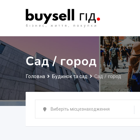
Перейти
до
змісту
Сад / город
Головна
Будинок та сад
Сад / город