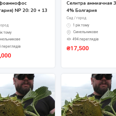
ьфоаммофос
Селитра аммиачная 3
гария) NP 20: 20 + 13
4% Болгария
Сад / город
город
1 рік тому
Синельникове
ік тому
494 переглядів
нельникове
4 переглядів
₴
17,500
,000