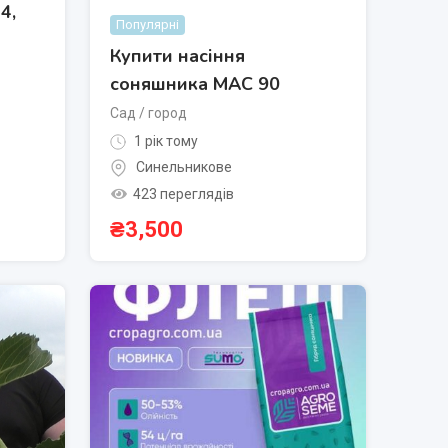
4,
Популярні
Купити насіння
соняшника МАС 90
Сад / город
1 рік тому
Синельникове
423 переглядів
₴
3,500