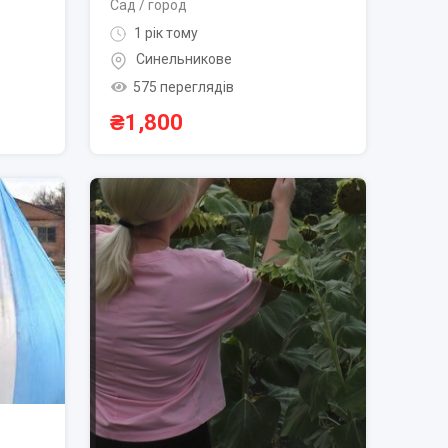
Сад / город
1 рік тому
Синельникове
575 переглядів
₴
1,800