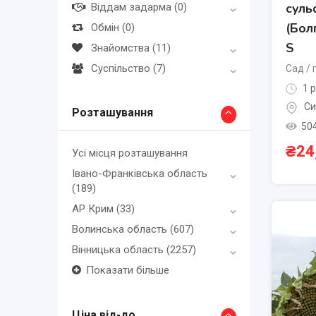
сул
Віддам задарма
(0)
(Бол
Обмін
(0)
S
Знайомства
(11)
Суспільство
(7)
Сад / 
1 р
Си
Розташування
50
₴
24
Усі місця розташування
Івано-Франківська область
(189)
АР Крим
(33)
Волинська область
(607)
Вінницька область
(2257)
Показати більше
Ціна від-до