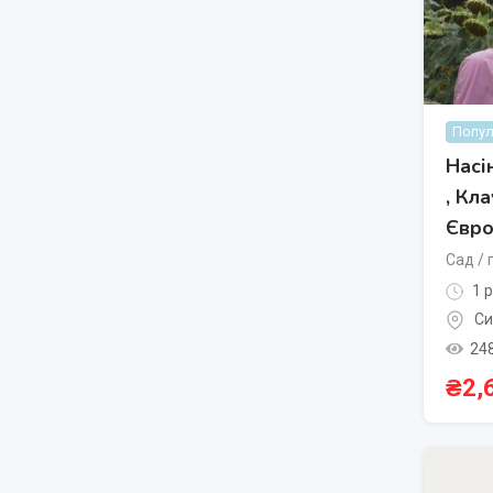
Попул
Насі
, Кл
Євро
Сад / 
1 р
Си
24
₴
2,