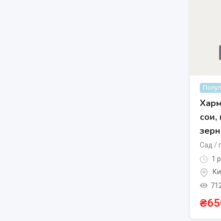
Попул
Харм
сои,
зерн
Сад / 
1 р
Ки
71
₴
65