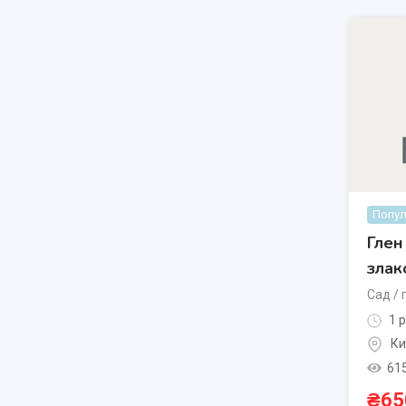
Попул
Глен
злак
Сад / 
1 р
Ки
61
₴
65