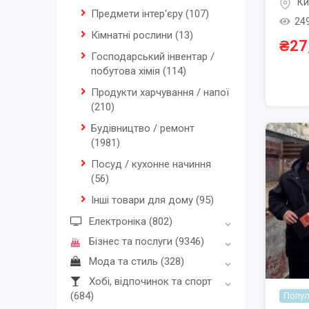
Ки
Предмети інтер'єру
(107)
24
Кімнатні рослини
(13)
₴
27
Господарський інвентар /
побутова хімія
(114)
Продукти харчування / напої
(210)
Будівництво / ремонт
(1981)
Посуд / кухонне начиння
(56)
Інші товари для дому
(95)
Електроніка
(802)
Бізнес та послуги
(9346)
Мода та стиль
(328)
Хобі, відпочинок та спорт
(684)
Попул