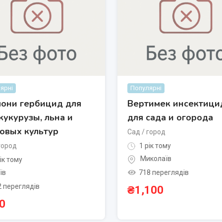
ярні
Популярні
они гербицид для
Вертимек инсектици
 кукурузы, льна и
для сада и огорода
овых культур
Сад / город
город
1 рік тому
Миколаїв
ік тому
718 переглядів
їв
2 переглядів
₴
1,100
0