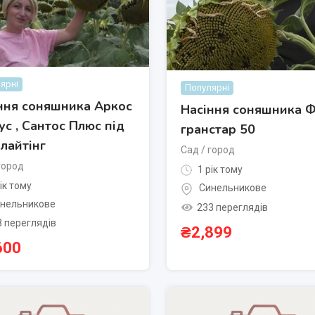
ярні
Популярні
ння соняшника Аркос
Насіння соняшника 
аус , Сантос Плюс під
гранстар 50
лайтінг
Сад / город
город
1 рік тому
ік тому
Синельникове
нельникове
233 переглядів
8 переглядів
₴
2,899
600