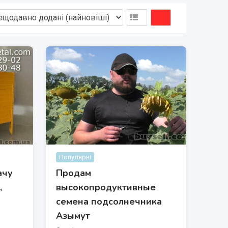
Популярні
ачу
Продам
,
высокопродуктивные
семена подсолнечника
Азымут