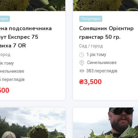
ярні
Популярні
на подсолнечника
Соняшник Орієнтир
ут Експрес 75
гранстар 50 гр.
зиха 7 OR
Сад / город
город
1 рік тому
Синельникове
ік тому
383 переглядів
нельникове
5 переглядів
₴
3,500
500