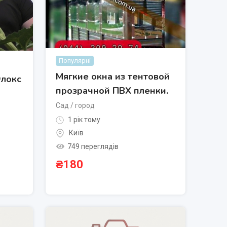
Популярні
Мягкие окна из тентовой
Флокс
прозрачной ПВХ пленки.
Сад / город
1 рік тому
Київ
749 переглядів
₴
180