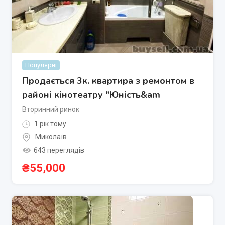
Популярні
Продається 3к. квартира з ремонтом в
районі кінотеатру "Юність&am
Вторинний ринок
1 рік тому
Миколаїв
643 переглядів
₴
55,000