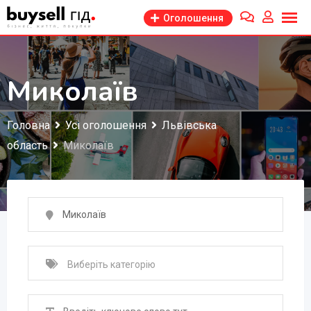
Перейти
Оголошення
до
змісту
Миколаїв
Головна
Усі оголошення
Львівська
область
Миколаїв