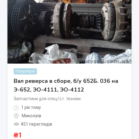
Популярні
Вал реверса в сборе, б/у 652Б. 036 на
Э-652, ЭО-4111, ЭО-4112
Запчастини для спец/с.г. техніки
1 рік тому
Миколаїв
451 переглядів
₴
1