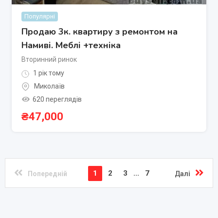
Популярні
Продаю 3к. квартиру з ремонтом на
Намиві. Меблі +техніка
Вторинний ринок
1 рік тому
Миколаїв
620 переглядів
₴
47,000
1
2
3
...
7
Попередній
Далі