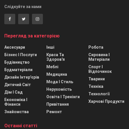
Слідкуйте за нами
Перегляд за категорією
Аксесуари
Інші
Робота
Бізнес І Послуги
Краса Та
Сировина І
Здоров'я
Матеріали
Будівництво
Меблі
Спорт І
Будматеріали
Відпочинок
Медицина
Дизайн Інтер'єрів
Тварини
Мода І Стиль
Дитячий Світ
Техніка
Нерухомість
Дім І Сад
Технології
Освіта І Тренінги
Економіка І
Харчові Продукти
Фінанси
Привітання
Знайомства
Ремонт
Останні статті