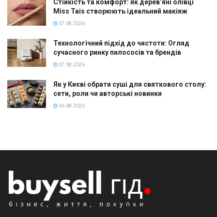
Стійкість та комфорт: як дерев’яні олівці
Miss Tais створюють ідеальний макіяж
07.08.2026
Технологічний підхід до чистоти: Огляд
сучасного ринку пилососів та брендів
07.08.2026
Як у Києві обрати суші для святкового столу:
сети, роли чи авторські новинки
06.08.2026