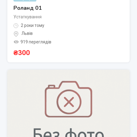
Роланд 01
Устаткування
2 роки тому
Львів
919 переглядів
₴
300