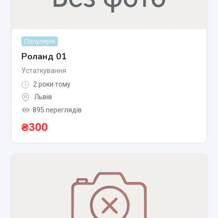
Популярні
Роланд 01
Устаткування
2 роки тому
Львів
895 переглядів
₴
300