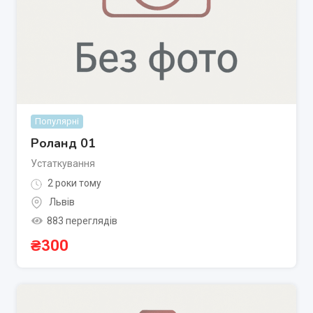
Популярні
Роланд 01
Устаткування
2 роки тому
Львів
883 переглядів
₴
300