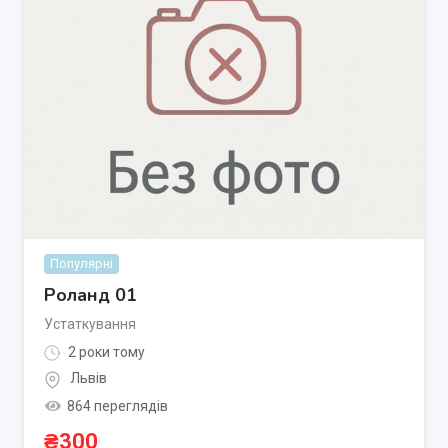
Популярні
Роланд 01
Устаткування
2 роки тому
Львів
864 переглядів
₴
300