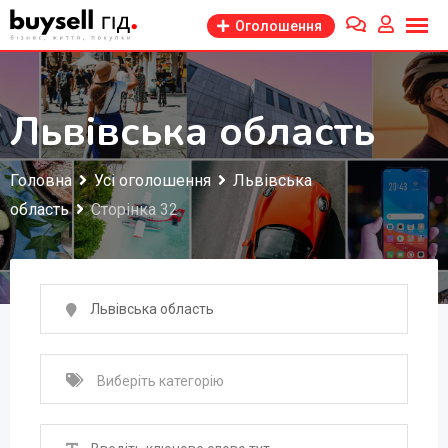
Перейти
Оголошення
до
змісту
Львівська область
Головна
Усі оголошення
Львівська
область
Сторінка 32