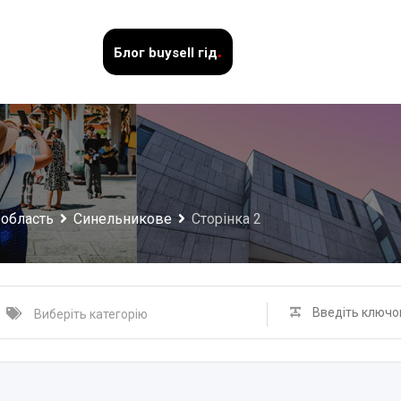
.
Блог
buysell гід
 область
Синельникове
Сторінка 2