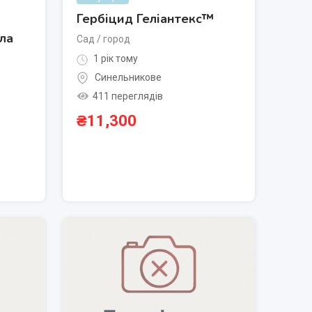
Гербіцид Геліантекс™
ла
Сад / город
1 рік тому
Синельникове
411 переглядів
₴
11,300