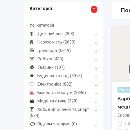
Категорія
Пок
Усі категорії
Дитячий світ
(208)
Нерухомість
(2633)
Транспорт
(6819)
Робота
(430)
Тварини
(137)
Будинок та сад
(3073)
Електроніка
(802)
Попул
Бізнес та послуги
(9346)
Карб
Мода та стиль
(328)
меш
Хобі, відпочинок та спорт
(684)
Сирови
1 р
Віддам задарма
(0)