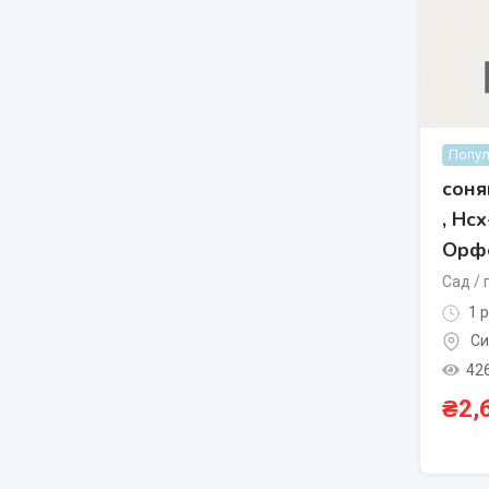
Попул
соня
, Нс
Орф
Сад / 
1 р
Си
42
₴
2,