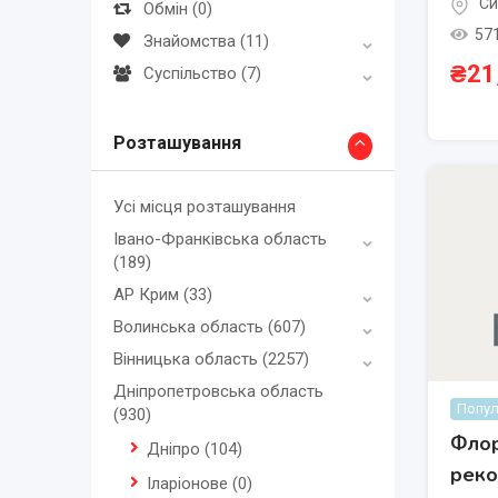
Си
Обмін
(0)
57
Знайомства
(11)
₴
21
Суспільство
(7)
Розташування
Усі місця розташування
Івано-Франківська область
(189)
АР Крим
(33)
Волинська область
(607)
Вінницька область
(2257)
Дніпропетровська область
Попул
(930)
Флор
Дніпро
(104)
реко
Іларіонове
(0)