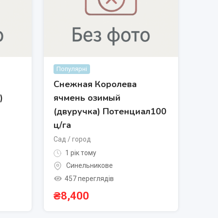
Популярні
Снежная Королева
)
ячмень озимый
(двуручка) Потенциал100
ц/га
Сад / город
1 рік тому
Синельникове
457 переглядів
₴
8,400