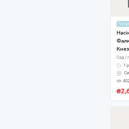
Попул
Насі
Фалк
Кнез
Сад / 
1 р
Си
40
₴
2,