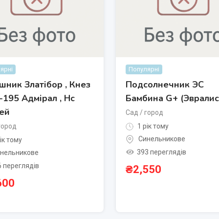
ярні
Популярні
шник Златібор , Кнез
Подсолнечник ЭС
х-195 Адмірал , Нс
Бамбина G+ (Эвралис
ей
Сад / город
город
1 рік тому
Синельникове
ік тому
393 переглядів
нельникове
6 переглядів
₴
2,550
600