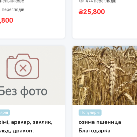
474 переглядів
нельникове
1 переглядів
₴
25,800
,800
ярні
Популярні
імі, аракар, заклик,
озима пшеница
льд, дракон,
Благодарка