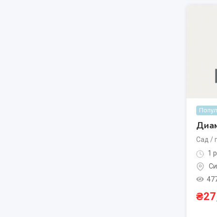
Попул
Диам
Сад / 
1 р
Си
47
₴
27