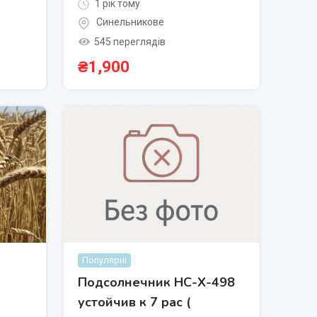
1 рік тому
Синельникове
545 переглядів
₴
1,900
Популярні
Подсолнечник НС-Х-498
устойчив к 7 рас (