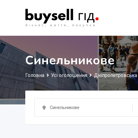
Перейти
до
змісту
Синельникове
Головна
Усі оголошення
Дніпропетровська