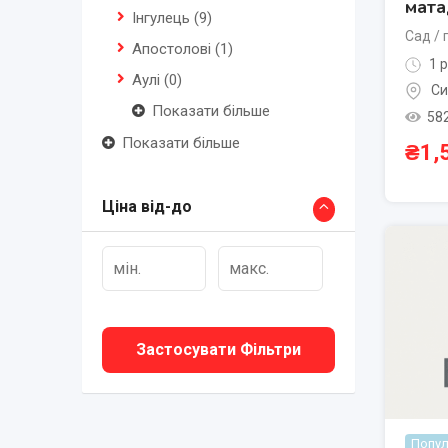
мата
Інгулець
(9)
Сад / 
Апостолові
(1)
1 р
Аулі
(0)
Си
Показати більше
58
Показати більше
₴
1,
Ціна від-до
Застосувати Фільтри
Попул