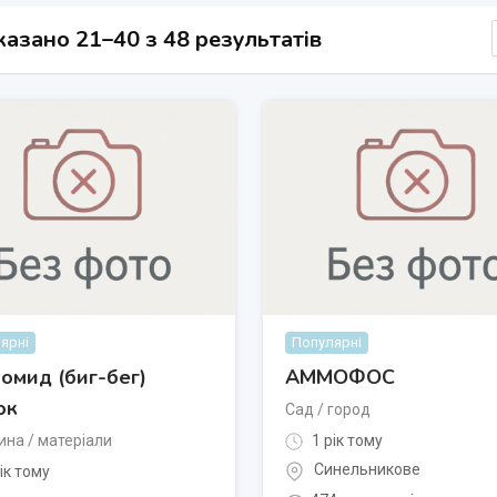
азано 21–40 з 48 результатів
ярні
Популярні
омид (биг-бег)
АММОФОС
ок
Сад / город
на / матеріали
1 рік тому
Синельникове
ік тому