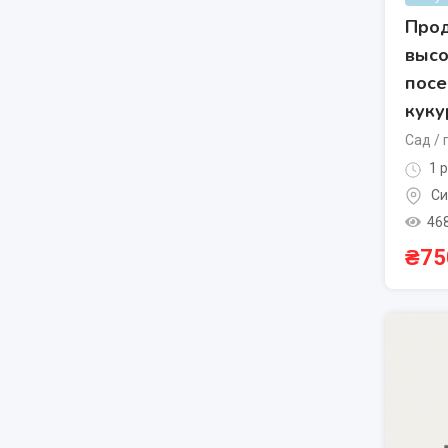
Про
выс
посе
куку
Сад / 
1 р
Си
46
₴
75