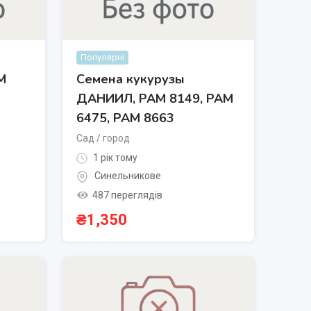
Популярні
М
Семена кукурузы
ДАНИИЛ, РАМ 8149, РАМ
6475, РАМ 8663
Сад / город
1 рік тому
Синельникове
487 переглядів
₴
1,350