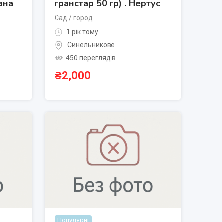
ана
гранстар 50 гр) . Нертус
Сад / город
1 рік тому
Синельникове
450 переглядів
₴
2,000
Популярні