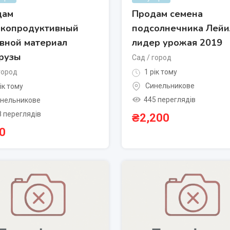
дам
Продам семена
окопродуктивный
подсолнечника Лейи
вной материал
лидер урожая 2019
рузы
Сад / город
город
1 рік тому
Синельникове
ік тому
445 переглядів
нельникове
8 переглядів
₴
2,200
0