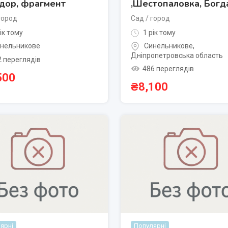
дор, фрагмент
,Шестопаловка, Богд
город
Сад / город
ік тому
1 рік тому
нельникове
Синельникове
,
Дніпропетровська область
2 переглядів
486 переглядів
500
₴
8,100
ярні
Популярні