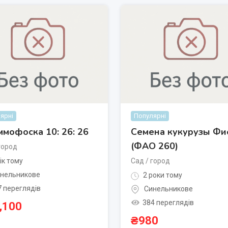
ярні
Популярні
мофоска 10: 26: 26
Семена кукурузы Фи
(ФАО 260)
город
ік тому
Сад / город
нельникове
2 роки тому
7 переглядів
Синельникове
384 переглядів
,100
₴
980