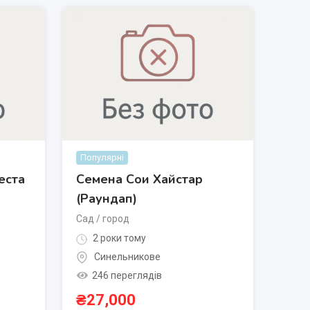
Популярні
еста
Семена Сои Хайстар
(Раундап)
Сад / город
2 роки тому
Синельникове
246 переглядів
₴
27,000