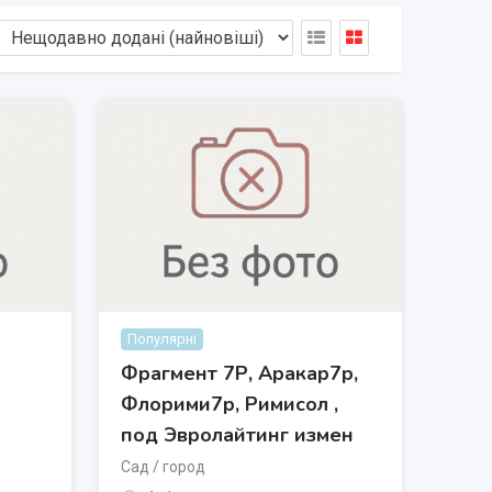
Популярні
Фрагмент 7Р, Аракар7р,
Флорими7р, Римисол ,
под Эвролайтинг измен
Сад / город