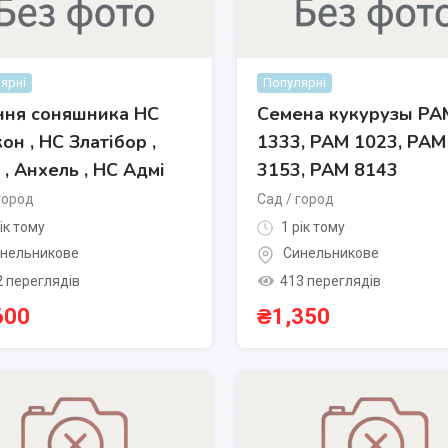
ярні
Популярні
ння соняшника НС
Семена кукурузы РА
он , НС Златібор ,
1333, РАМ 1023, РАМ
 , Анхель , НС Адмі
3153, РАМ 8143
город
Сад / город
ік тому
1 рік тому
нельникове
Синельникове
2 переглядів
413 переглядів
600
₴
1,350