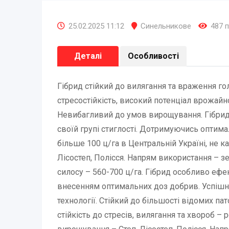
25.02.2025 11:12
Синельникове
487 
Деталі
Особливості
Гібрид стійкий до вилягання та враження г
стресостійкість, високий потенціал врожайно
Невибагливий до умов вирощування. Гібрид
своїй групі стиглості. Дотримуючись оптим
більше 100 ц/га в Центральній Україні, не 
Лісостеп, Полісся. Напрям використання – зе
силосу – 560-700 ц/га. Гібрид особливо еф
внесенням оптимальних доз добрив. Успіш
технології. Стійкий до більшості відомих п
стійкість до стресів, вилягання та хвороб –