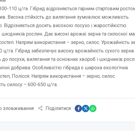
рям
100-110 ц/га. Гібрид відрізняється гарним стартовим росто
ив. Висока стійкість до вилягання зумовлює можливість
. Відрізняється досить високою посухо і жаростійкістю.
 шкідників рослин. Дає високі врожаї зерна та силосної м
ісостеп. Напрям використання – зерно, силос. Урожайність з
0 ц/га. Гібрид забезпечує високу врожайність сухого зерна
ть до посухи, вилягання та основних хвороб і шкідників росл
ічні добрива. Особливістю гібрида є широка екологічна
степ, Полісся. Напрям використання – зерно, силос.
ть силосу – 600-650 ц/га.
о зловживання
Поділитися: