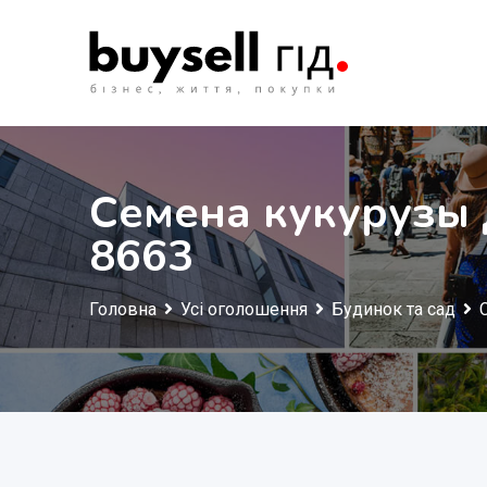
Перейти
до
змісту
Семена кукурузы
8663
Головна
Усі оголошення
Будинок та сад