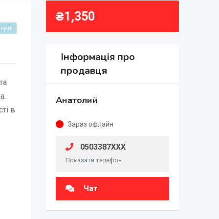
₴
1,350
ярні
Інформація про
продавця
та
а.
Анатолий
ті в
Зараз офлайн
0503387XXX
Показати телефон
Чат