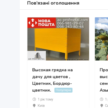
Пов’язані оголошення
Высокая грядка на
Про
на
дачу для цветов ,
выс
Цветник, Бордюр-
сем
і
цветник.
Азы
Популярні
1 рік тому
1
Київ
С