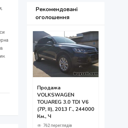
м,
Рекомендовані
оголошення
аси
ерна
 в
ин.
Продажа
VOLKSWAGEN
Дніпро 
TOUAREG 3.0 TDI V6
Навчанн
(7P, II), 2013 Г., 244000
Км., Ч
481 пер
2 роки т
762 переглядів