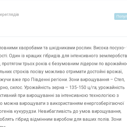
переглядів
Попул
оловними хворобами та шкідниками рослин. Висока посухо- 
сті. Один із кращих гібридів для інтенсивного землеробств
 протягом трьох років є безумовним лідером по врожайнос
альних строків посіву можливо отримати достойні врожаї,
кажучи вже про Південні регіони. Зони вирощування – Степ,
рно, силос. Урожайність зерна – 135-150 ц/га; урожайність
ективний при вирощуванні за інтенсивною технологією з
но можна вирощувати з використанням енергозберігаючої
атогенів кукурудзи. Невибагливість до умов вирощування,
 роблять гібрид відмінним виробом для ваших полів. Зони