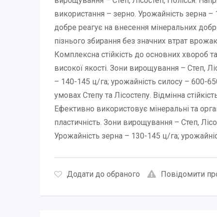
вирощування – Степ, Лісостеп, Полісся. Нап
використання – зерно. Урожайність зерна – 
добре реагує на внесення мінеральних добр
пізнього збирання без значних втрат врожаю
Комплексна стійкість до основних хвороб та
високої якості. Зони вирощування – Степ, Л
– 140-145 ц/га; урожайність силосу – 600-65
умовах Степу та Лісостепу. Відмінна стійкіс
Ефективно використовує мінеральні та орган
пластичність. Зони вирощування – Степ, Лісо
Урожайність зерна – 130-145 ц/га; урожайніс
Додати до обраного
Повідомити пр