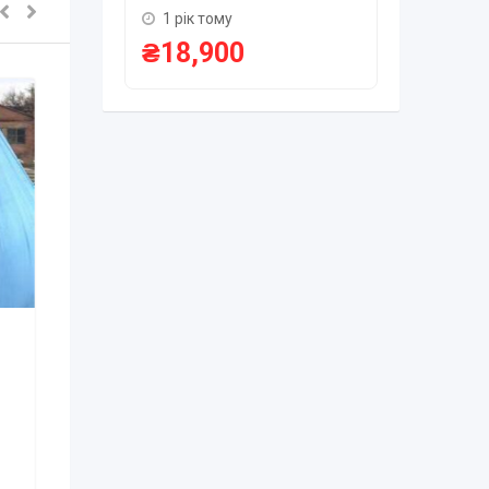
₴
75,0
1 рік тому
₴
18,900