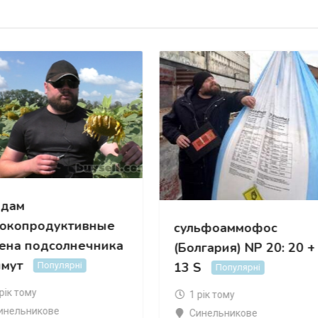
дам
окопродуктивные
сульфоаммофос
ена подсолнечника
(Болгария) NP 20: 20 +
мут
13 S
Популярні
Популярні
 рік тому
1 рік тому
инельникове
Синельникове