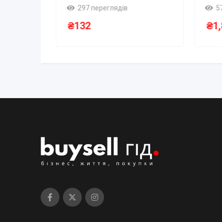
297 переглядів
5
₴
132
₴
1