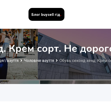
.
Блог
buysell гід
. Крем сорт. Не дорог
дяг/взуття
Чоловіче взуття
Обувь секонд хенд. Крем со