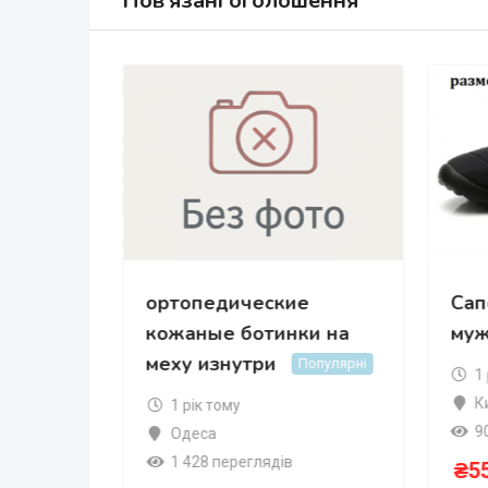
Пов’язані оголошення
ссовки
ортопедические
Сап
кожаные ботинки на
муж
меху изнутри
Популярні
1
К
1 рік тому
9
Одеса
1 428 переглядів
₴
5