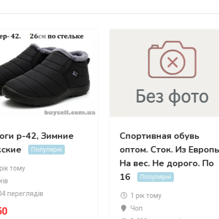
оги р-42, Зимние
Спортивная обувь
ские
оптом. Сток. Из Европы
Популярні
На вес. Не дорого. По
 рік тому
16
Популярні
иїв
04 переглядів
1 рік тому
Чоп
50