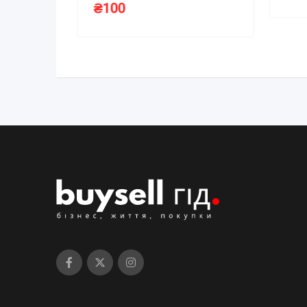
₴
100