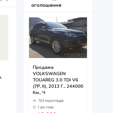
оголошення
Продажа
VOLKSWAGEN
.
Дніпро 
TOUAREG 3.0 TDI V6
Навчанн
(7P, II), 2013 Г., 244000
Км., Ч
484 пер
2 роки т
763 переглядів
₴
75,0
1 рік тому