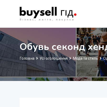
Перейти
до
змісту
Обувь секонд хенд
Головна
Усі оголошення
Мода та стиль
О