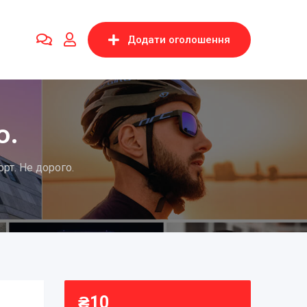
Додати оголошення
о.
рт. Не дорого.
₴
10