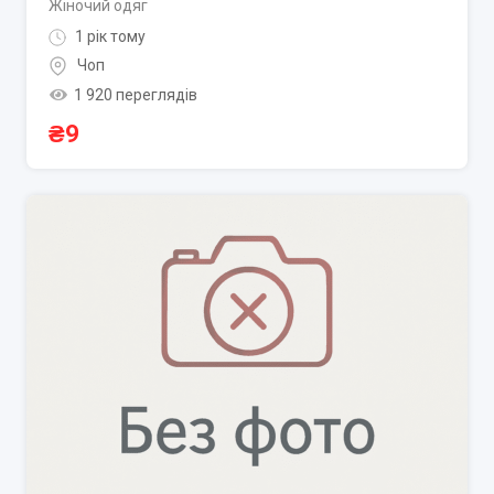
Жіночий одяг
1 рік тому
Чоп
1 920 переглядів
₴
9