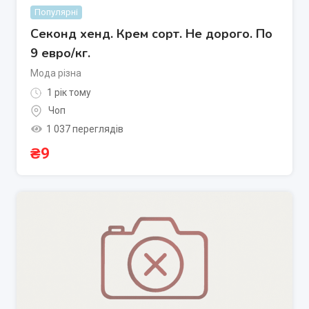
Популярні
Секонд хенд. Крем сорт. Не дорого. По
9 евро/кг.
Мода різна
1 рік тому
Чоп
1 037 переглядів
₴
9