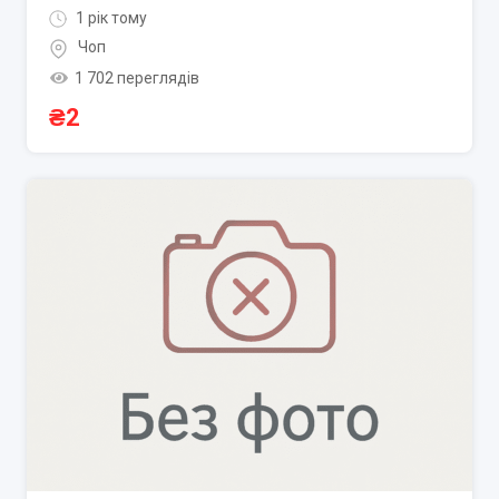
1 рік тому
Чоп
1 702 переглядів
₴
2