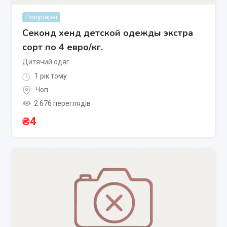
Популярні
Секонд хенд детской одежды экстра
сорт по 4 евро/кг.
Дитячий одяг
1 рік тому
Чоп
2 676 переглядів
₴
4