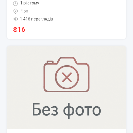
1 рік тому
Чоп
1 416 переглядів
₴
16