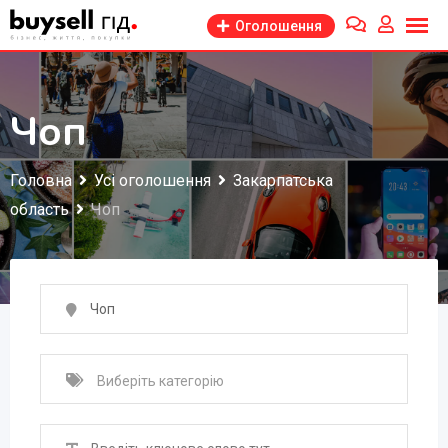
Перейти
Оголошення
до
змісту
Чоп
Головна
Усі оголошення
Закарпатська
область
Чоп