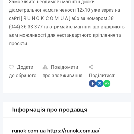
Замовляйте неодимові магнітні диски
діаметральної намагніченості 12х10 уже зараз на
сайті [ R U N O K. C O M. U A ] або за номером 38
(044) 36 33 377 та отримайте магніти, що відкриють
вам можливості для нестандартного кріплення та
проєкти.
Додати
Повідомити
до обраного
про зловживання
Поділитися:
Інформація про продавця
runok com ua https://runok.com.ua/