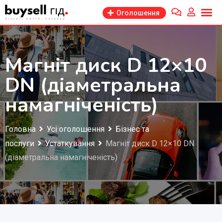
Перейти
Оголошення
до
змісту
Магніт диск D 12×10
DN (діаметральна
намагніченість)
Головна
Усі оголошення
Бізнес та
послуги
Устаткування
Магніт диск D 12×10 DN
(діаметральна намагніченість)