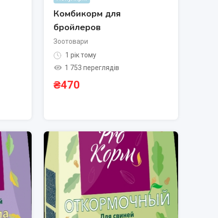
Комбикорм для
бройлеров
Зоотовари
1 рік тому
1 753 переглядів
₴
470