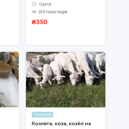
Одеса
263 переглядів
₴
350
Популярні
Козлята, коза, козёл на