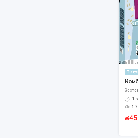
Попул
Комб
Зоото
1 р
1 7
₴
45