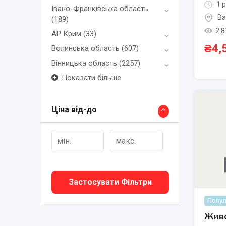
1 р
Івано-Франківська область
Ва
(189)
2 8
АР Крим
(33)
₴
4,
Волинська область
(607)
Вінницька область
(2257)
Показати більше
Ціна від-до
Застосувати Фільтри
Попул
Живо