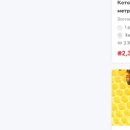
Кото
метр
Зоото
1 р
Ха
2 3
₴
2,