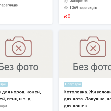
Запоріжжя
 переглядів
1 369 переглядів
₴
0
ярні
Популярні
 для коров, коней,
Котоловка. Живолов
й, птиц и т. д.
для кота. Ловушка, к
для кошек
вари