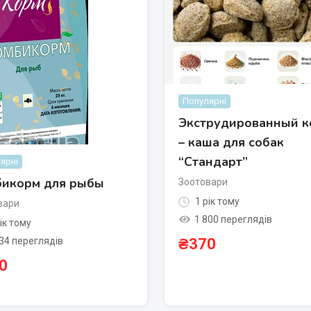
Популярні
Экструдированный к
– каша для собак
“Стандарт”
ярні
икорм для рыбы
Зоотовари
1 рік тому
вари
1 800 переглядів
ік тому
34 переглядів
₴
370
0