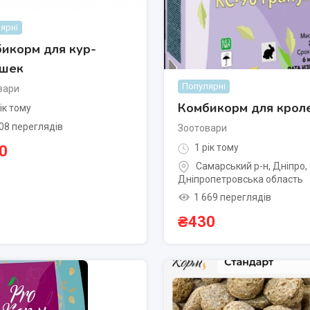
ярні
икорм для кур-
ушек
Популярні
вари
Комбикорм для крол
ік тому
08 переглядів
Зоотовари
1 рік тому
0
Самарський р-н
,
Дніпро
,
Дніпропетровська область
1 669 переглядів
₴
430