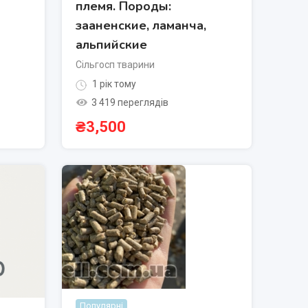
племя. Породы:
зааненские, ламанча,
альпийские
Сільгосп тварини
1 рік тому
3 419 переглядів
₴
3,500
Популярні