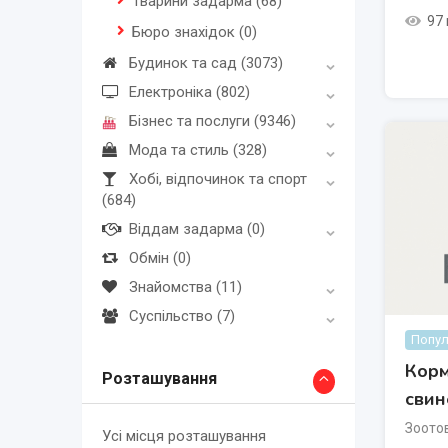
Тварини задарма
(68)
97
Бюро знахідок
(0)
Будинок та сад
(3073)
Електроніка
(802)
Бізнес та послуги
(9346)
Мода та стиль
(328)
Хобі, відпочинок та спорт
(684)
Віддам задарма
(0)
Обмін
(0)
Знайомства
(11)
Суспільство
(7)
Попул
Корм
Розташування
свине
Зоото
Усі місця розташування