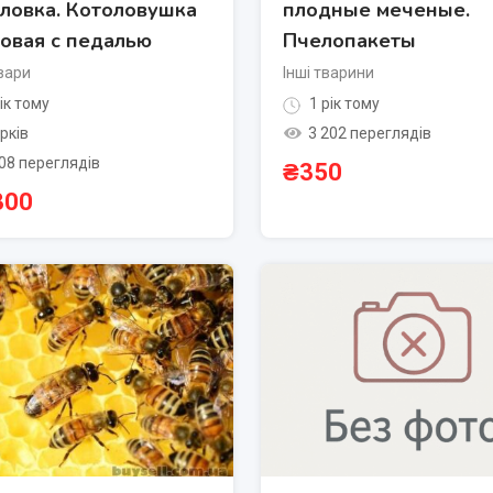
ловка. Котоловушка
плодные меченые.
овая с педалью
Пчелопакеты
вари
Інші тварини
ік тому
1 рік тому
рків
3 202 переглядів
08 переглядів
₴
350
300