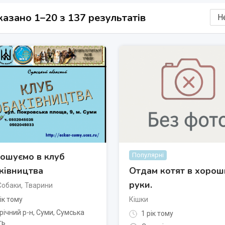
азано 1–20 з 137 результатів
ошуємо в клуб
Популярні
ківництва
Отдам котят в хоро
руки.
Собаки
,
Тварини
ік тому
Кішки
річний р-н
,
Суми
,
Сумська
1 рік тому
ть