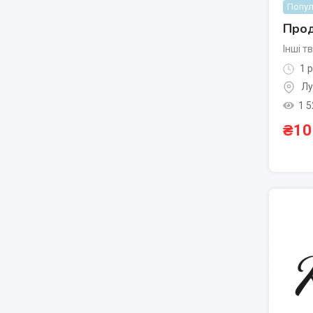
Попул
Прод
Інші т
1 р
Лу
1 5
₴
10