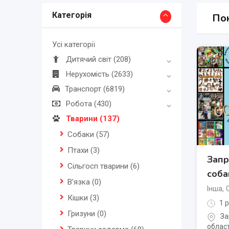
Категорія
Пок
Усі категорії
Дитячий світ
(208)
Нерухомість
(2633)
Транспорт
(6819)
Робота
(430)
Тварини
(137)
Собаки
(57)
Птахи
(3)
Запр
Сільгосп тварини
(6)
соба
В'язка
(0)
Інша
,
Кішки
(3)
1 р
Гризуни
(0)
За
облас