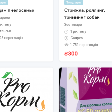
ярні
Популярні
ам пчелосемьи
Стрижка, роллинг,
тримминг собак
варини
ік тому
Зоотовари
ганськ
1 рік тому
23 переглядів
Боярка
1 751 переглядів
₴
300