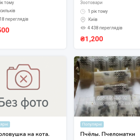
ік тому
Зоотовари
сильків
1 рік тому
18 переглядів
Київ
4 438 переглядів
500
₴
1,200
ярні
Популярні
ловушка на кота.
Пчёлы. Пчеломатки