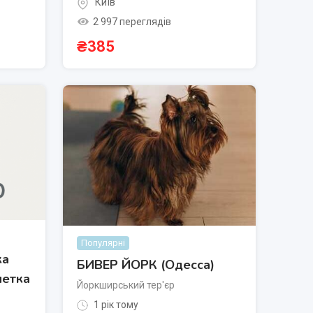
Київ
2 997 переглядів
₴
385
Популярні
ка
БИВЕР ЙОРК (Одесса)
летка
Йоркширський тер'єр
1 рік тому