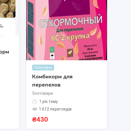
орм
Популярні
Комбикорм для
перепелов
Зоотовари
1 рік тому
1 612 переглядів
₴
430