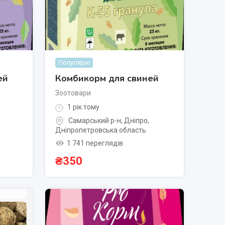
Популярні
ей
Комбикорм для свиней
Зоотовари
1 рік тому
Самарський р-н
,
Дніпро
,
Дніпропетровська область
1 741 переглядів
₴
350