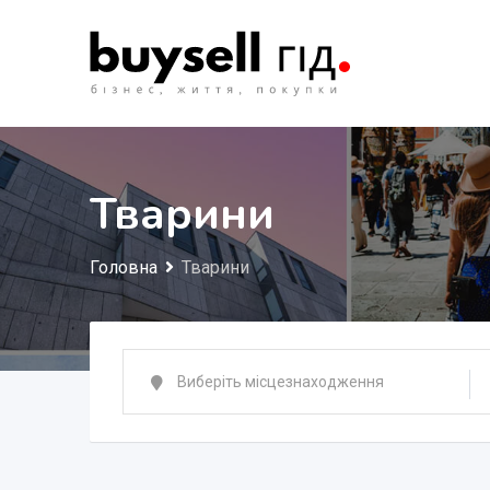
Перейти
до
змісту
Тварини
Головна
Тварини