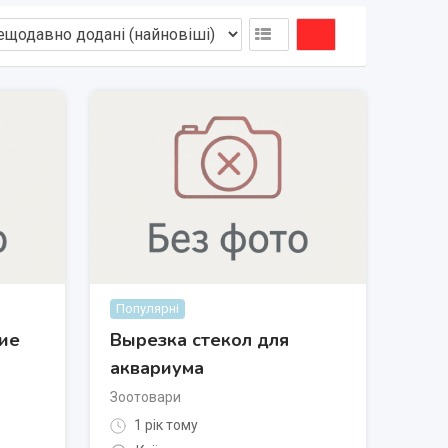
Популярні
шие
Вырезка стекол для
аквариума
Зоотовари
1 рік тому