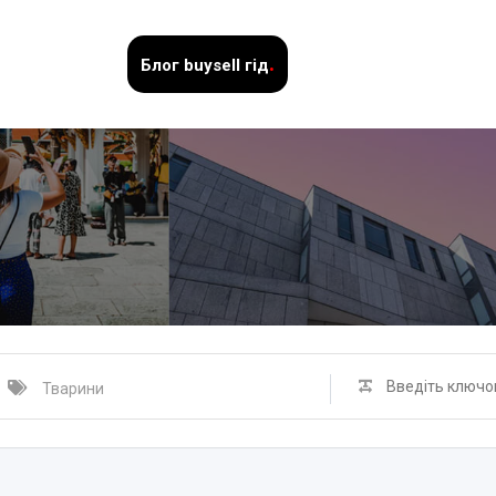
.
Блог
buysell гід