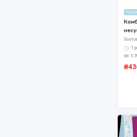
Попул
Комб
нес
Зоото
1 р
1 7
₴
43