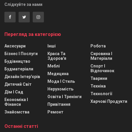
Слідкуйте за нами
Перегляд за категорією
Аксесуари
Інші
Робота
Бізнес І Послуги
Краса Та
Сировина І
Здоров'я
Матеріали
Будівництво
Меблі
Спорт І
Будматеріали
Відпочинок
Медицина
Дизайн Інтер'єрів
Тварини
Мода І Стиль
Дитячий Світ
Техніка
Нерухомість
Дім І Сад
Технології
Освіта І Тренінги
Економіка І
Харчові Продукти
Фінанси
Привітання
Знайомства
Ремонт
Останні статті