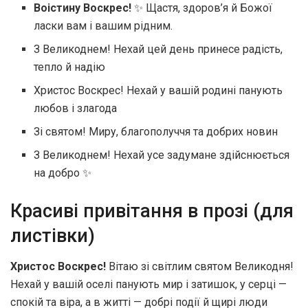
Воістину Воскрес!
✨ Щастя, здоров’я й Божої
ласки вам і вашим рідним.
З Великоднем! Нехай цей день принесе радість,
тепло й надію
Христос Воскрес! Нехай у вашій родині панують
любов і злагода
Зі святом! Миру, благополуччя та добрих новин
З Великоднем! Нехай усе задумане здійснюється
на добро ✨
Красиві привітання в прозі (для
листівки)
Христос Воскрес!
Вітаю зі світлим святом Великодня!
Нехай у вашій оселі панують мир і затишок, у серці —
спокій та віра, а в житті — добрі події й щирі люди