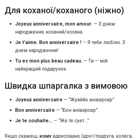
Для коханої/коханого (ніжно)
Joyeux anniversaire, mon amour.
— З днем
народження, коханий/кохана.
Je t’aime. Bon anniversaire !
— Я тебе люблю. З
днем народження!
Tu es mon plus beau cadeau.
— Ти — мій
найкращий подарунок.
Швидка шпаргалка з вимовою
Joyeux anniversaire
— “Жуаййо аніверсер”
Bon anniversaire
— “Бон аніверсер”
Je te souhaite…
— “Же те сует…”
Якщо скажеш,
кому
адресовано (друг/подруга, колега,