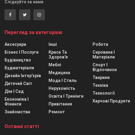
Слідкуйте за нами
Перегляд за категорією
Аксесуари
Інші
Робота
Бізнес І Послуги
Краса Та
Сировина І
Здоров'я
Матеріали
Будівництво
Меблі
Спорт І
Будматеріали
Відпочинок
Медицина
Дизайн Інтер'єрів
Тварини
Мода І Стиль
Дитячий Світ
Техніка
Нерухомість
Дім І Сад
Технології
Освіта І Тренінги
Економіка І
Харчові Продукти
Фінанси
Привітання
Знайомства
Ремонт
Останні статті