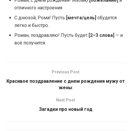
Роман, с днём рождения! Желаю
[пожелание]
и
отличного настроения
С днюхой, Рома! Пусть
[мечта/цель]
сбудется
легко и быстро.
Роман, поздравляю! Пусть будет
[2–3 слова]
— и
всё получится.
Previous Post
Красивое поздравление с днем рождения мужу от
жены
Next Post
Загадки про новый год