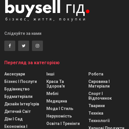
Слідкуйте за нами
Перегляд за категорією
Аксесуари
Інші
Робота
Бізнес І Послуги
Краса Та
Сировина І
Здоров'я
Матеріали
Будівництво
Меблі
Спорт І
Будматеріали
Відпочинок
Медицина
Дизайн Інтер'єрів
Тварини
Мода І Стиль
Дитячий Світ
Техніка
Нерухомість
Дім І Сад
Технології
Освіта І Тренінги
Економіка І
Харчові Продукти