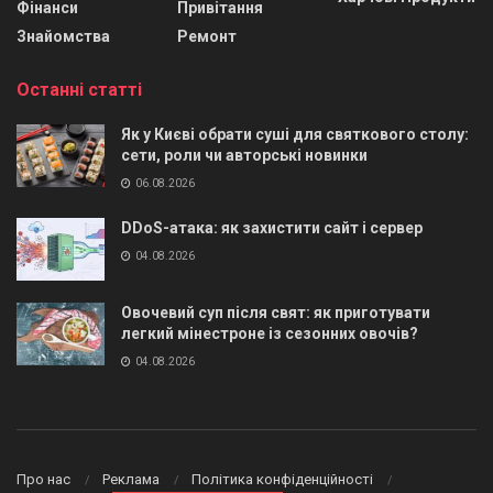
Фінанси
Привітання
Знайомства
Ремонт
Останні статті
Як у Києві обрати суші для святкового столу:
сети, роли чи авторські новинки
06.08.2026
DDoS-атака: як захистити сайт і сервер
04.08.2026
Овочевий суп після свят: як приготувати
легкий мінестроне із сезонних овочів?
04.08.2026
Про нас
Реклама
Політика конфіденційності