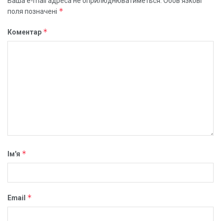
Ваша e-mail адреса не оприлюднюватиметься.
Обов’язкові
*
поля позначені
*
Коментар
*
Ім'я
*
Email