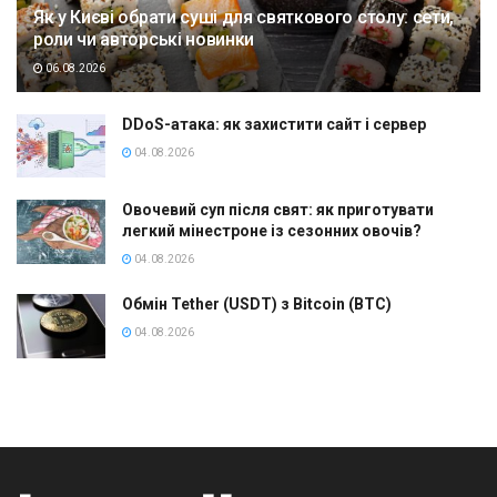
Як у Києві обрати суші для святкового столу: сети,
роли чи авторські новинки
06.08.2026
DDoS-атака: як захистити сайт і сервер
04.08.2026
Овочевий суп після свят: як приготувати
легкий мінестроне із сезонних овочів?
04.08.2026
Обмін Tether (USDT) з Bitcoin (BTC)
04.08.2026