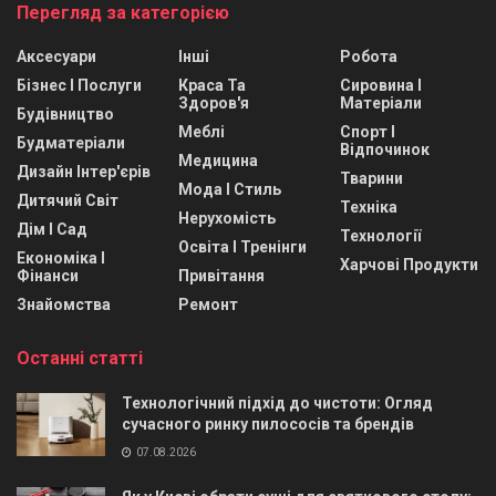
Перегляд за категорією
Аксесуари
Інші
Робота
Бізнес І Послуги
Краса Та
Сировина І
Здоров'я
Матеріали
Будівництво
Меблі
Спорт І
Будматеріали
Відпочинок
Медицина
Дизайн Інтер'єрів
Тварини
Мода І Стиль
Дитячий Світ
Техніка
Нерухомість
Дім І Сад
Технології
Освіта І Тренінги
Економіка І
Харчові Продукти
Фінанси
Привітання
Знайомства
Ремонт
Останні статті
Технологічний підхід до чистоти: Огляд
сучасного ринку пилососів та брендів
07.08.2026