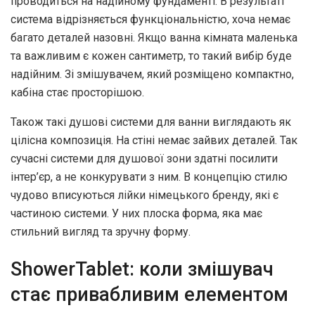
проводиться на надійному фундаменті. В результаті
система відрізняється функціональністю, хоча немає
багато деталей назовні. Якщо ванна кімната маленька
та важливим є кожен сантиметр, то такий вибір буде
надійним. Зі змішувачем, який розміщено компактно,
кабіна стає просторішою.
Також такі душові системи для ванни виглядають як
цілісна композиція. На стіні немає зайвих деталей. Так
сучасні системи для душової зони здатні посилити
інтер’єр, а не конкурувати з ним. В концепцію стилю
чудово вписуються лійки німецького бренду, які є
частиною системи. У них плоска форма, яка має
стильний вигляд та зручну форму.
ShowerTablet: коли змішувач
стає привабливим елементом