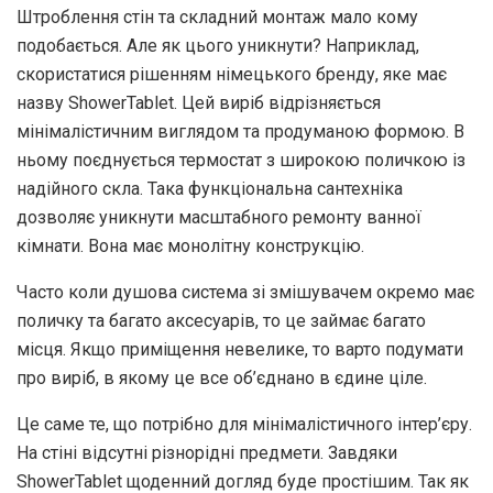
Штроблення стін та складний монтаж мало кому
подобається. Але як цього уникнути? Наприклад,
скористатися рішенням німецького бренду, яке має
назву ShowerTablet. Цей виріб відрізняється
мінімалістичним виглядом та продуманою формою. В
ньому поєднується термостат з широкою поличкою із
надійного скла. Така функціональна сантехніка
дозволяє уникнути масштабного ремонту ванної
кімнати. Вона має монолітну конструкцію.
Часто коли душова система зі змішувачем окремо має
поличку та багато аксесуарів, то це займає багато
місця. Якщо приміщення невелике, то варто подумати
про виріб, в якому це все об’єднано в єдине ціле.
Це саме те, що потрібно для мінімалістичного інтер’єру.
На стіні відсутні різнорідні предмети. Завдяки
ShowerTablet щоденний догляд буде простішим. Так як