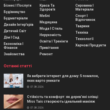
Бізнес І Послуги
Краса Та
Сировина І
Здоров'я
Матеріали
Будівництво
Меблі
Спорт І
Будматеріали
Відпочинок
Медицина
Дизайн Інтер'єрів
Тварини
Мода І Стиль
Дитячий Світ
Техніка
Нерухомість
Дім І Сад
Технології
Освіта І Тренінги
Економіка І
Харчові Продукти
Фінанси
Привітання
Знайомства
Ремонт
Останні статті
Як вибрати інтернет для дому: 5 помилок,
яких варто уникати
07.08.2026
Стійкість та комфорт: як дерев’яні олівці
Miss Tais створюють ідеальний макіяж
07.08.2026