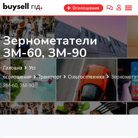
Перейти
Оголошення
до
змісту
Зернометатели
ЗМ-60, ЗМ-90
Головна
Усі
оголошення
Транспорт
Сільгосптехніка
Зерномета
ЗМ-60, ЗМ-90