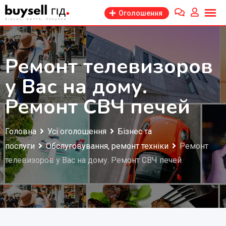
Перейти
Оголошення
до
змісту
Ремонт телевизоров
у Вас на дому.
Ремонт СВЧ печей
Головна
Усі оголошення
Бізнес та
послуги
Обслуговування, ремонт техніки
Ремонт
телевизоров у Вас на дому. Ремонт СВЧ печей