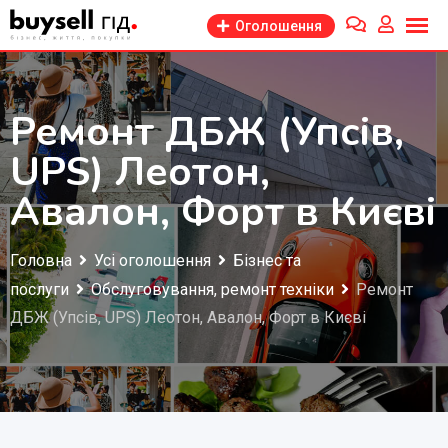
Перейти
Оголошення
до
змісту
Ремонт ДБЖ (Упсів,
UPS) Леотон,
Авалон, Форт в Києві
Головна
Усі оголошення
Бізнес та
послуги
Обслуговування, ремонт техніки
Ремонт
ДБЖ (Упсів, UPS) Леотон, Авалон, Форт в Києві