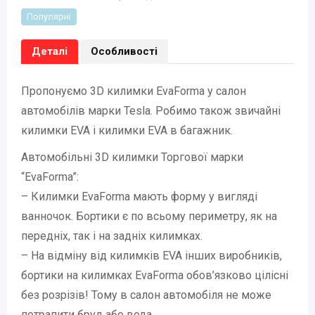
Популярні
Деталі
Особливості
Пропонуємо 3D килимки EvaForma у салон
автомобілів марки Tesla. Робимо також звичайні
килимки EVA і килимки EVA в багажник.
Автомобільні 3D килимки Торгової марки
“EvaForma”:
– Килимки EvaForma мають форму у вигляді
ванночок. Бортики є по всьому периметру, як на
передніх, так і на задніх килимках.
– На відміну від килимків EVA інших виробників,
бортики на килимках EvaForma обов’язково цілісні
без розрізів! Тому в салон автомобіля не може
потрапити бруд або вода.