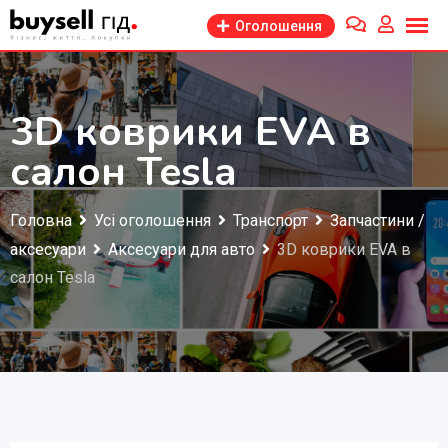
Перейти
Оголошення
до
змісту
3D коврики EVA в
салон Tesla
Головна
Усі оголошення
Транспорт
Запчастини /
аксесуари
Аксесуари для авто
3D коврики EVA в
салон Tesla