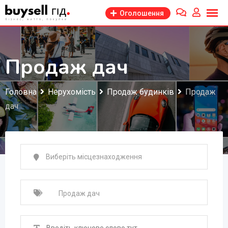
Перейти
Оголошення
до
змісту
Продаж дач
Головна
Нерухомість
Продаж будинків
Продаж
дач