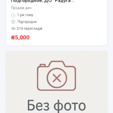
Подгородное, ДО "Радуга".
Продаж дач
1 рік тому
Підгородне
214 переглядів
₴
5,000