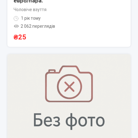
евро/пара.
Чоловіче взуття
1 рік тому
2 062 переглядів
₴
25