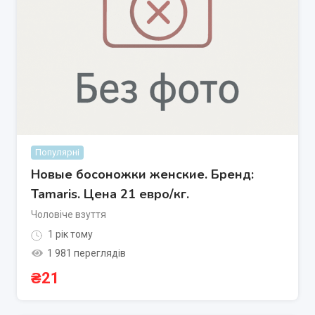
Популярні
Новые босоножки женские. Бренд:
Таmаris. Цена 21 евро/кг.
Чоловіче взуття
1 рік тому
1 981 переглядів
₴
21