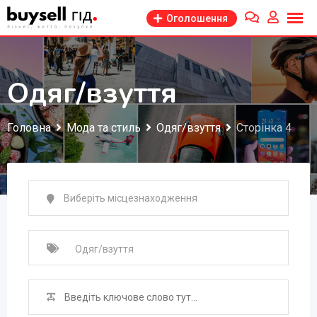
Перейти
Оголошення
до
змісту
Одяг/взуття
Головна
Мода та стиль
Одяг/взуття
Сторінка 4