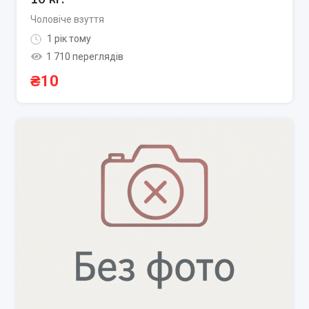
Чоловіче взуття
1 рік тому
1 710 переглядів
₴
10