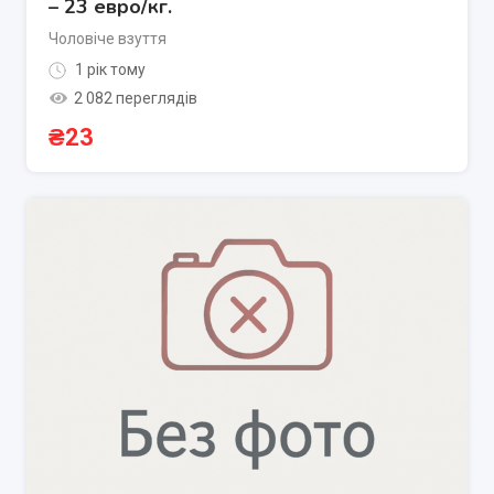
– 23 евро/кг.
Чоловіче взуття
1 рік тому
2 082 переглядів
₴
23