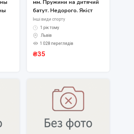
ины
мм. Пружини на дитячий
ны
батут. Недорого. Якіст
Інші види спорту
1 рік тому
Львів
1 028 переглядів
₴
35