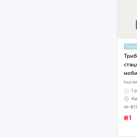
Попул
Триб
стац
моб
Інші в
1 р
Ки
81
₴
1