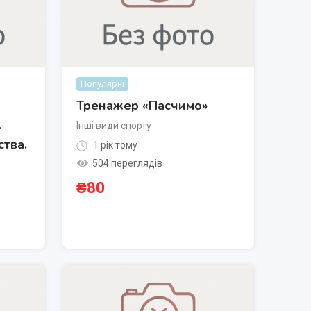
Популярні
Тренажер «Пасчимо»
.
Інші види спорту
ства.
1 рік тому
504 переглядів
₴
80