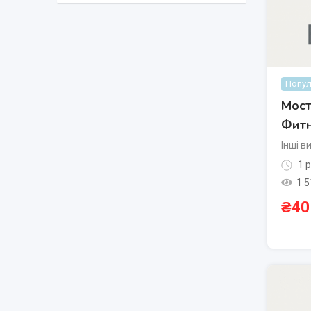
Попул
Мост
Фитн
Інші в
1 р
1 5
₴
40