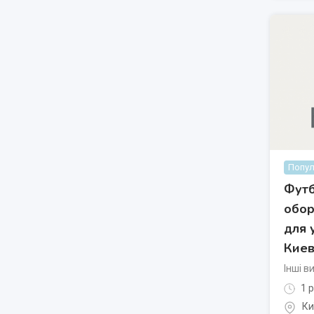
Попул
Фут
обор
для 
Кие
Інші в
1 р
Ки