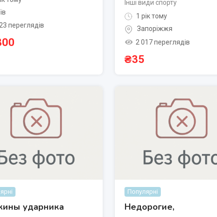
Інші види спорту
їв
1 рік тому
23 переглядів
Запоріжжя
800
2 017 переглядів
₴
35
ярні
Популярні
жины ударника
Недорогие,