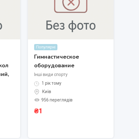
Популярні
Гимнастическое
кол
оборудование
ий,
Інші види спорту
1 рік тому
Київ
956 переглядів
₴
1