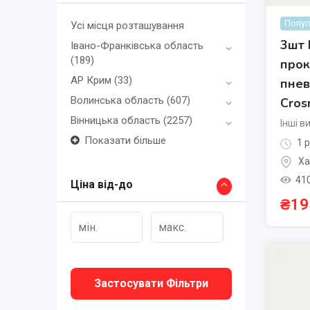
Попул
Усі місця розташування
3шт 
Івано-Франківська область
(189)
прок
АР Крим
(33)
пнев
Волинська область
(607)
Cros
Вінницька область
(2257)
Інші в
Показати більше
1 р
Ха
41
Ціна від-до
₴
19
Застосувати Фільтри