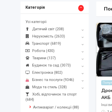
Категорія
Пок
Усі категорії
Дитячий світ
(208)
Нерухомість
(2633)
Транспорт
(6819)
Робота
(430)
Тварини
(137)
Будинок та сад
(3073)
Електроніка
(802)
Бізнес та послуги
(9346)
Попул
Мода та стиль
(328)
Дрон
Хобі, відпочинок та спорт
АКБ
(684)
Інші в
Антикваріат / колекції
(88)
1 р