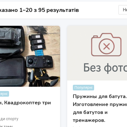
азано 1–20 з 95 результатів
Популярні
ярні
Пружины для батута.
, Квадрокоптер три
Изготовление пружи
для батутов и
иди спорту
тренажеров.
ік тому