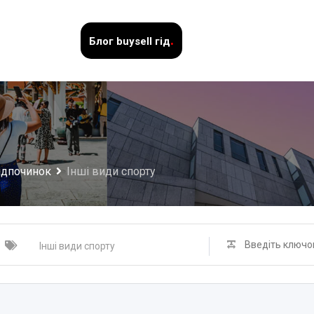
.
Блог
buysell гід
відпочинок
Інші види спорту