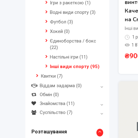
винт
Ігри з ракеткою
(1)
Кач
Водні види спорту
(3)
на Cr
Футбол
(3)
Інші в
Хокей
(0)
1 р
Єдиноборства / бокс
1 8
(22)
₴
90
Настільні ігри
(11)
Інші види спорту
(95)
Квитки
(7)
Віддам задарма
(0)
Обмін
(0)
Знайомства
(11)
Суспільство
(7)
Розташування