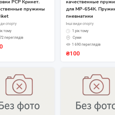
овки РСР Крикет.
качественные пруж
ественные пружины
для МР-654К. Пружи
iket
пневматики
иди спорту
Інші види спорту
ік тому
1 рік тому
72 переглядів
Суми
1 690 переглядів
0
₴
100