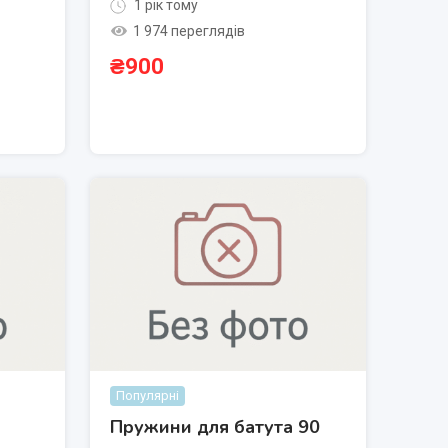
1 рік тому
1 974 переглядів
₴
900
Популярні
Пружини для батута 90