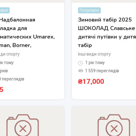
ярні
Популярні
Надбалонная
Зимовий табір 2025
ладка для
ШOКOЛАД Славське 
матических Umarex,
дитячі путівки у дит
man, Borner,
табір
иди спорту
Інші види спорту
ік тому
1 рік тому
рків
1 559 переглядів
0 переглядів
₴
17,000
5