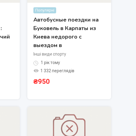
Популярні
Автобусные поездки на
:
Буковель в Карпаты из
ячий
Киева недорого с
выездом в
Інші види спорту
1 рік тому
1 332 переглядів
₴
950