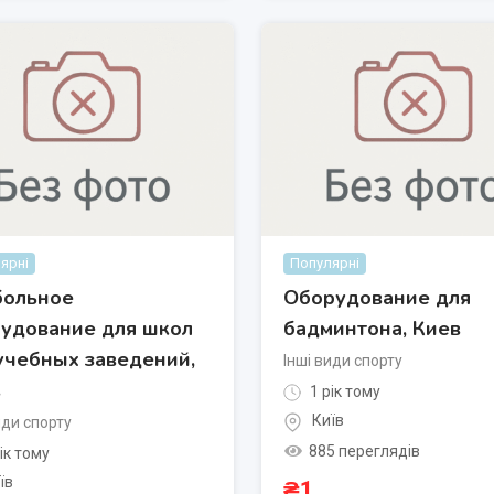
ярні
Популярні
больное
Оборудование для
удование для школ
бадминтона, Киев
учебных заведений,
Інші види спорту
в
1 рік тому
Київ
иди спорту
885 переглядів
ік тому
їв
₴
1