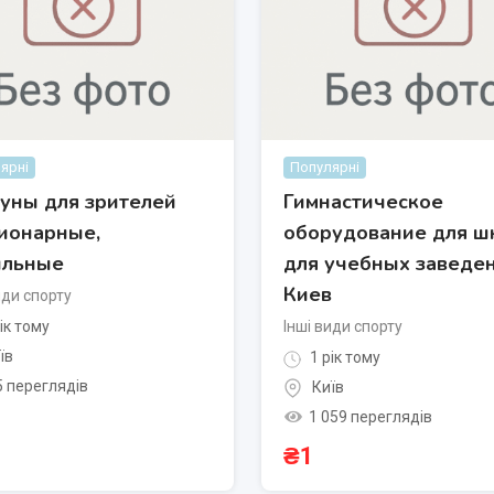
ярні
Популярні
уны для зрителей
Гимнастическое
ионарные,
оборудование для ш
ильные
для учебных заведен
Киев
иди спорту
ік тому
Інші види спорту
їв
1 рік тому
5 переглядів
Київ
1 059 переглядів
₴
1