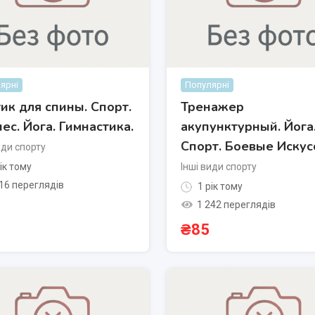
ярні
Популярні
ик для спины. Спорт.
Тренажер
ес. Йога. Гимнастика.
акупунктурный. Йога
Спорт. Боевые Искус
иди спорту
ік тому
Інші види спорту
16 переглядів
1 рік тому
1 242 переглядів
₴
85