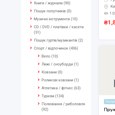
Книги / журнали
(90)
Ки
Пошук попутників
(0)
1 0
Музичні інструменти
(10)
₴
1,
CD / DVD / платівки / касети
(51)
Пошук гуртів/музикантів
(2)
Спорт / відпочинок
(436)
Вело
(10)
Лижі / сноуборди
(1)
Ковзани
(0)
Роликові ковзани
(1)
Атлетика / фітнес
(63)
Туризм
(134)
Попул
Полювання / риболовля
Пру
(92)