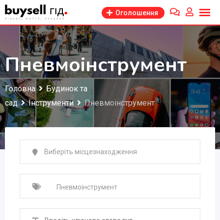
Перейти
Оголошення
до
змісту
Пневмоінструмент
Головна
Будинок та
сад
Інструменти
Пневмоінструмент