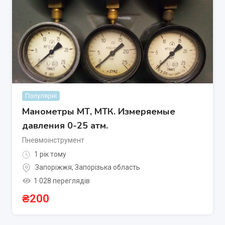
Популярні
Манометры МТ, МТК. Измеряемые
давления 0-25 атм.
Пневмоінструмент
1 рік тому
Запоріжжя
,
Запорізька область
1 028 переглядів
₴
200