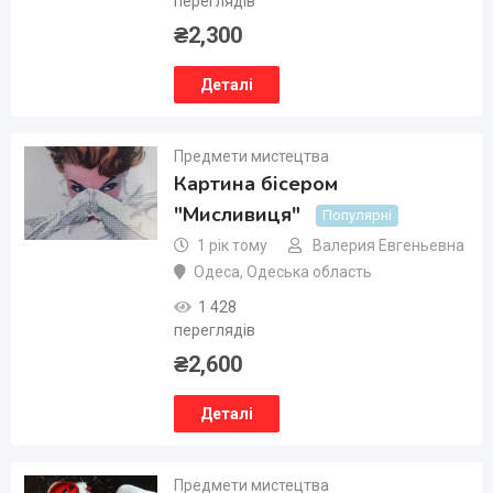
переглядів
₴
2,300
Деталі
Предмети мистецтва
Картина бісером
"Мисливиця"
Популярні
1 рік тому
Валерия Евгеньевна
Одеса
,
Одеська область
1 428
переглядів
₴
2,600
Деталі
Предмети мистецтва