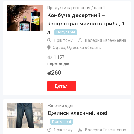
Продукти харчування / напої
Комбуча десертний –
концентрат чайного гриба, 1
л
Популярні
1 рік тому
Валерия Евгеньевна
Одеса
,
Одеська область
1 157
переглядів
₴
260
Деталі
Жіночий одяг
Джинси класичні, нові
Популярні
1 рік тому
Валерия Евгеньевна