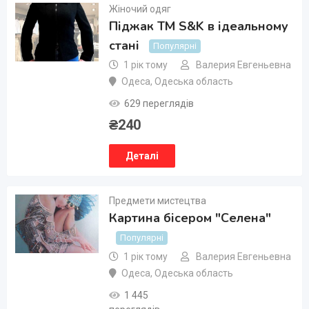
Жіночий одяг
Піджак ТМ S&K в ідеальному
стані
Популярні
1 рік тому
Валерия Евгеньевна
Одеса
,
Одеська область
629 переглядів
₴
240
Деталі
Предмети мистецтва
Картина бісером "Селена"
Популярні
1 рік тому
Валерия Евгеньевна
Одеса
,
Одеська область
1 445