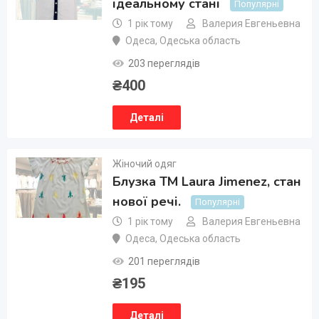
ідеальному стані
Популярні
1 рік тому
Валерия Евгеньевна
Одеса
,
Одеська область
203 переглядів
₴
400
Деталі
Жіночий одяг
Блузка ТМ Laura Jimenez, стан
нової речі.
Популярні
1 рік тому
Валерия Евгеньевна
Одеса
,
Одеська область
201 переглядів
₴
195
Деталі