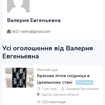
Валерия Евгеньевна
sh21.valery@gmail.com
Усі оголошення від Валерия
Евгеньевна
Жіночий одяг
Красива літня спідниця в
ідеальному стані
Популярні
1 рік тому
Валерия Евгеньевна
Одеса
,
Одеська область
222 переглядів