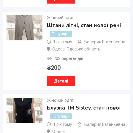
Жіночий одяг
Штани літні, стан нової речі
Популярні
1 рік тому
Валерия Евгеньевна
Одеса
,
Одеська область
203 переглядів
₴
200
Деталі
Жіночий одяг
Блузка ТМ Sisley, стан нової
Популярні
1 рік тому
Валерия Евгеньевна
Одеса