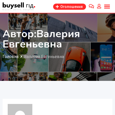
Перейти
Оголошення
до
змісту
Автор:Валерия
Евгеньевна
Головна
Валерия Евгеньевна