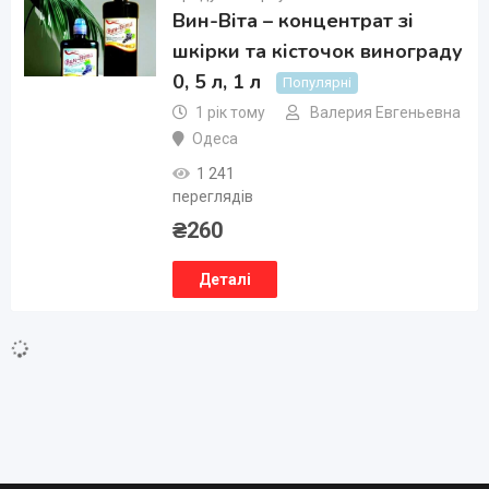
Вин-Віта – концентрат зі
шкірки та кісточок винограду
0, 5 л, 1 л
Популярні
1 рік тому
Валерия Евгеньевна
Одеса
1 241
переглядів
₴
260
Деталі