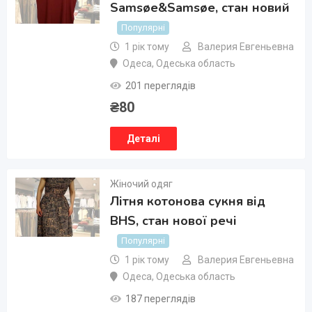
Samsøe&Samsøe, стан новий
Популярні
1 рік тому
Валерия Евгеньевна
Одеса
,
Одеська область
201 переглядів
₴
80
Деталі
Жіночий одяг
Літня котонова сукня від
BHS, стан нової речі
Популярні
1 рік тому
Валерия Евгеньевна
Одеса
,
Одеська область
187 переглядів