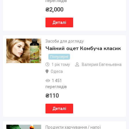
переглядів
₴
2,000
Деталі
Засоби для догляду
Чайний оцет Комбуча класик
Популярні
1 рік тому
Валерия Евгеньевна
Одеса
1 451
переглядів
₴
110
Деталі
Продукти харчування / напої