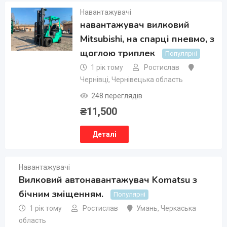
Навантажувачі
навантажувач вилковий
Mitsubishi, на спарці пневмо, з
щоглою триплек
Популярні
1 рік тому
Ростислав
Чернівці
,
Чернівецька область
248 переглядів
₴
11,500
Деталі
Навантажувачі
Вилковий автонавантажувач Komatsu з
бічним зміщенням.
Популярні
1 рік тому
Ростислав
Умань
,
Черкаська
область