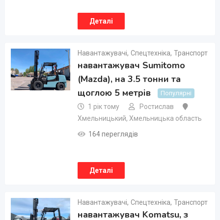
Деталі
Навантажувачі
,
Спецтехніка
,
Транспорт
навантажувач Sumitomo
(Mazda), на 3.5 тонни та
щоглою 5 метрів
Популярні
1 рік тому
Ростислав
Хмельницький
,
Хмельницька область
164 переглядів
Деталі
Навантажувачі
,
Спецтехніка
,
Транспорт
навантажувач Komatsu, з