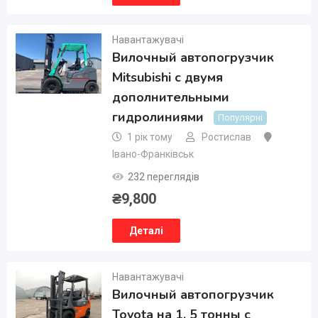
Навантажувачі
Вилочный автопогрузчик
Mitsubishi с двумя
дополнительными
гидролиниями
Популярні
1 рік тому
Ростислав
Івано-Франківськ
232 переглядів
₴
9,800
Деталі
Навантажувачі
Вилочный автопогрузчик
Toyota на 1. 5 тонны с