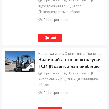
1 рік тому
Ростислав
Індустріальний р-н
,
Дніпро
,
Дніпропетровська область
150 переглядів
Деталі
Навантажувачі
,
Спецтехніка
,
Транспорт
Вилочний автонавантажувач
TCM (Nissan), з напівкабіною
1 рік тому
Ростислав
Академічний р-н
,
Вінниця
,
Вінницька
область
145 переглядів