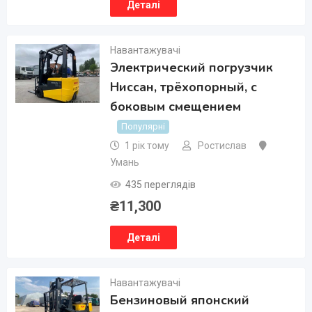
Деталі
Навантажувачі
Электрический погрузчик
Ниссан, трёхопорный, с
боковым смещением
Популярні
1 рік тому
Ростислав
Умань
435 переглядів
₴
11,300
Деталі
Навантажувачі
Бензиновый японский