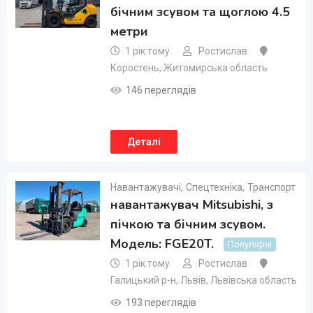
бічним зсувом та щоглою 4.5
метри
1 рік тому
Ростислав
Коростень
,
Житомирська область
146 переглядів
Деталі
Навантажувачі
,
Спецтехніка
,
Транспорт
навантажувач Mitsubishi, з
пічкою та бічним зсувом.
Модель: FGE20T.
Популярні
1 рік тому
Ростислав
Галицький р-н
,
Львів
,
Львівська область
193 переглядів