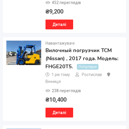
452 переглядів
₴
9,200
Деталі
Навантажувачі
Вилочный погрузчик TCM
(Nissan) , 2017 года. Модель:
FHGE20T5.
Популярні
1 рік тому
Ростислав
Вінниця
238 переглядів
₴
10,400
Деталі