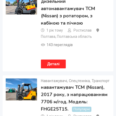
дизельний
автонавантажувач TCM
(Nissan) з ротатором, з
кабiною та пічкою
1 рік тому
Ростислав
Полтава
,
Полтавська область
143 переглядів
Деталі
Навантажувачі
,
Спецтехніка
,
Транспорт
навантажувач TCM (Nissan),
2017 року, з напрацюванням
7706 м/год. Модель:
FHGE25T15.
Популярні