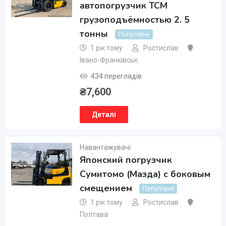
автопогрузчик ТСМ
грузоподъёмностью 2. 5
тонны
Популярні
1 рік тому
Ростислав
Івано-Франківськ
434 переглядів
₴
7,600
Деталі
Навантажувачі
Японский погрузчик
Сумитомо (Мазда) с боковым
смещением
Популярні
1 рік тому
Ростислав
Полтава