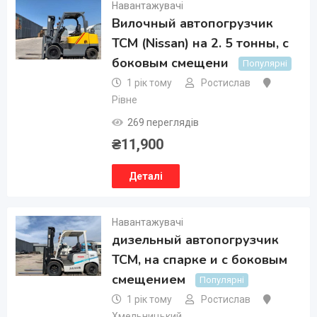
Навантажувачі
Вилочный автопогрузчик
TCM (Nissan) на 2. 5 тонны, с
боковым смещени
Популярні
1 рік тому
Ростислав
Рівне
269 переглядів
₴
11,900
Деталі
Навантажувачі
дизельный автопогрузчик
TCM, на спарке и с боковым
смещением
Популярні
1 рік тому
Ростислав
Хмельницький