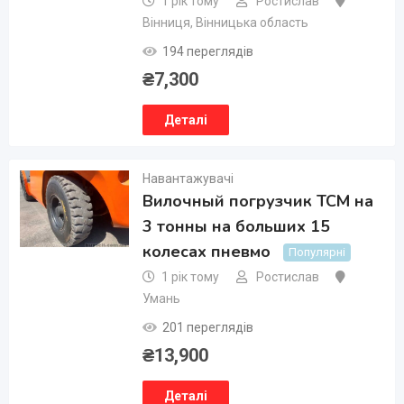
1 рік тому
Ростислав
Вінниця
,
Вінницька область
194 переглядів
₴
7,300
Деталі
Навантажувачі
Вилочный погрузчик TCM на
3 тонны на больших 15
колесах пневмо
Популярні
1 рік тому
Ростислав
Умань
201 переглядів
₴
13,900
Деталі