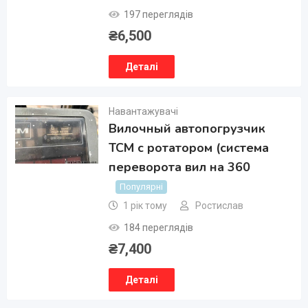
197 переглядів
₴
6,500
Деталі
Навантажувачі
Вилочный автопогрузчик
TCM с ротатором (система
переворота вил на 360
Популярні
1 рік тому
Ростислав
184 переглядів
₴
7,400
Деталі