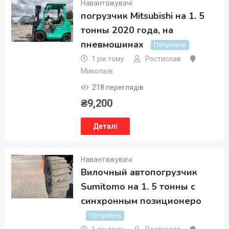
Навантажувачі
погрузчик Mitsubishi на 1. 5
тонны 2020 года, на
пневмошинах
Популярні
1 рік тому
Ростислав
Миколаїв
218 переглядів
₴
9,200
Деталі
Навантажувачі
Вилочный автопогрузчик
Sumitomo на 1. 5 тонны с
синхронным позиционеро
Популярні