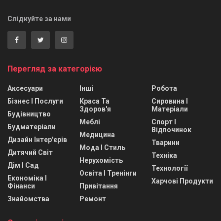
Слідкуйте за нами
Перегляд за категорією
Аксесуари
Інші
Робота
Бізнес І Послуги
Краса Та
Сировина І
Здоров'я
Матеріали
Будівництво
Меблі
Спорт І
Будматеріали
Відпочинок
Медицина
Дизайн Інтер'єрів
Тварини
Мода І Стиль
Дитячий Світ
Техніка
Нерухомість
Дім І Сад
Технології
Освіта І Тренінги
Економіка І
Харчові Продукти
Фінанси
Привітання
Знайомства
Ремонт