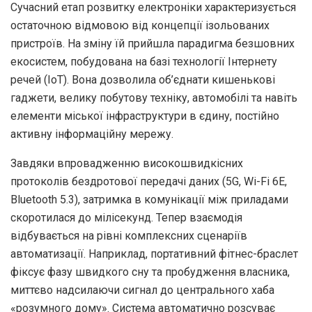
Сучасний етап розвитку електроніки характеризується
остаточною відмовою від концепції ізольованих
пристроїв. На зміну їй прийшла парадигма безшовних
екосистем, побудована на базі технології Інтернету
речей (IoT). Вона дозволила об’єднати кишенькові
гаджети, велику побутову техніку, автомобілі та навіть
елементи міської інфраструктури в єдину, постійно
активну інформаційну мережу.
Завдяки впровадженню високошвидкісних
протоколів бездротової передачі даних (5G, Wi-Fi 6E,
Bluetooth 5.3), затримка в комунікації між приладами
скоротилася до мілісекунд. Тепер взаємодія
відбувається на рівні комплексних сценаріїв
автоматизації. Наприклад, портативний фітнес-браслет
фіксує фазу швидкого сну та пробудження власника,
миттєво надсилаючи сигнал до центрального хаба
«розумного дому». Система автоматично розсуває