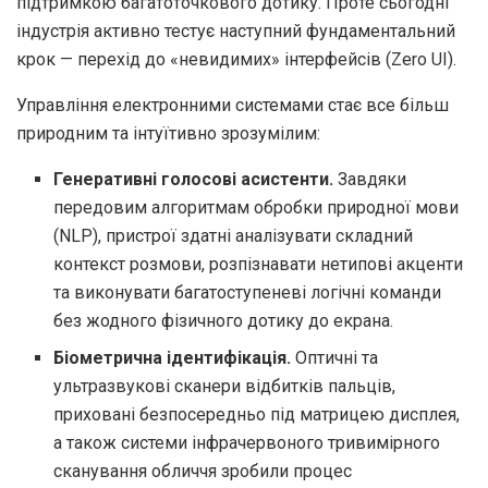
підтримкою багатоточкового дотику. Проте сьогодні
індустрія активно тестує наступний фундаментальний
крок — перехід до «невидимих» інтерфейсів (Zero UI).
Управління електронними системами стає все більш
природним та інтуїтивно зрозумілим:
Генеративні голосові асистенти.
Завдяки
передовим алгоритмам обробки природної мови
(NLP), пристрої здатні аналізувати складний
контекст розмови, розпізнавати нетипові акценти
та виконувати багатоступеневі логічні команди
без жодного фізичного дотику до екрана.
Біометрична ідентифікація.
Оптичні та
ультразвукові сканери відбитків пальців,
приховані безпосередньо під матрицею дисплея,
а також системи інфрачервоного тривимірного
сканування обличчя зробили процес