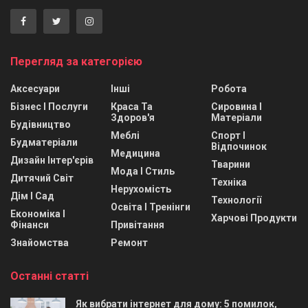
Перегляд за категорією
Аксесуари
Інші
Робота
Бізнес І Послуги
Краса Та
Сировина І
Здоров'я
Матеріали
Будівництво
Меблі
Спорт І
Будматеріали
Відпочинок
Медицина
Дизайн Інтер'єрів
Тварини
Мода І Стиль
Дитячий Світ
Техніка
Нерухомість
Дім І Сад
Технології
Освіта І Тренінги
Економіка І
Харчові Продукти
Фінанси
Привітання
Знайомства
Ремонт
Останні статті
Як вибрати інтернет для дому: 5 помилок,