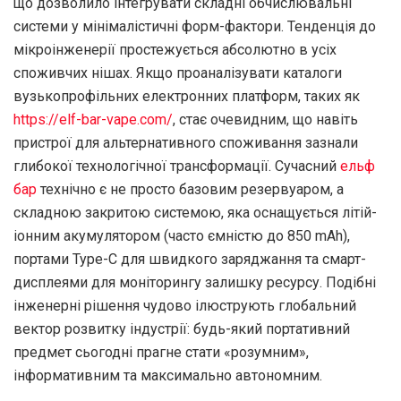
що дозволило інтегрувати складні обчислювальні
системи у мінімалістичні форм-фактори. Тенденція до
мікроінженерії простежується абсолютно в усіх
споживчих нішах. Якщо проаналізувати каталоги
вузькопрофільних електронних платформ, таких як
https://elf-bar-vape.com/
, стає очевидним, що навіть
пристрої для альтернативного споживання зазнали
глибокої технологічної трансформації. Сучасний
ельф
бар
технічно є не просто базовим резервуаром, а
складною закритою системою, яка оснащується літій-
іонним акумулятором (часто ємністю до 850 mAh),
портами Type-C для швидкого заряджання та смарт-
дисплеями для моніторингу залишку ресурсу. Подібні
інженерні рішення чудово ілюструють глобальний
вектор розвитку індустрії: будь-який портативний
предмет сьогодні прагне стати «розумним»,
інформативним та максимально автономним.