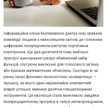
Інформаційна епоха безперервно диктує нові правила
взаємодії людини з навколишнім світом, де головним
цифровим посередником виступає портативна
електроніка. Ще два десятиліття тому мобільні
пристрої виконували суворо обмежений набір
функцій, слугуючи виключно для голосового зв’язку
або базових математичних обчислень. Сьогодні ж на
ринку панує феномен технологічної конвергенції —
процесу, за якого один надзвичайно компактний
апарат успішно замінює десятки спеціалізованих
інструментів. Ця еволюція стала можливою завдяки
безпрецедентному прогресу в галузі напівпровідників,