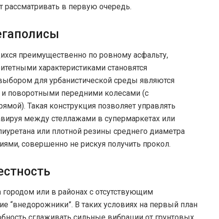
т рассматривать в первую очередь.
егаполисы
ихся преимущественно по ровному асфальту,
ритетными характеристиками становятся
выбором для урбанистической среды являются
и поворотными передними колесами (с
ямой). Такая конструкция позволяет управлять
лавируя между стеллажами в супермаркетах или
лиуретана или плотной резины среднего диаметра
иями, совершенно не рискуя получить прокол.
естность
 городом или в районах с отсутствующим
е “внедорожники”. В таких условиях на первый план
обность сглаживать сильные вибрации от грунтовых