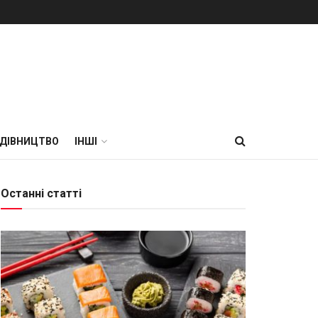
УДІВНИЦТВО
ІНШІ
Останні статті