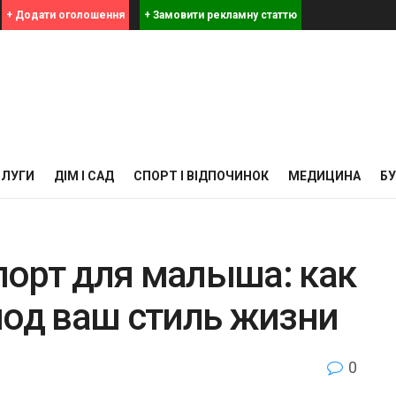
+ Додати оголошення
+ Замовити рекламну статтю
СЛУГИ
ДІМ І САД
СПОРТ І ВІДПОЧИНОК
МЕДИЦИНА
Б
орт для малыша: как
под ваш стиль жизни
0