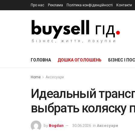
Про нас
Реклама
Політика конфіденційності
Контакти
ГОЛОВНА
ДОШКА ОГОЛОШЕНЬ
БІЗНЕС І ПО
Home
Аксесуари
Идеальный трансп
выбрать коляску 
by
Bogdan
30.06.2026
in
Аксесуари