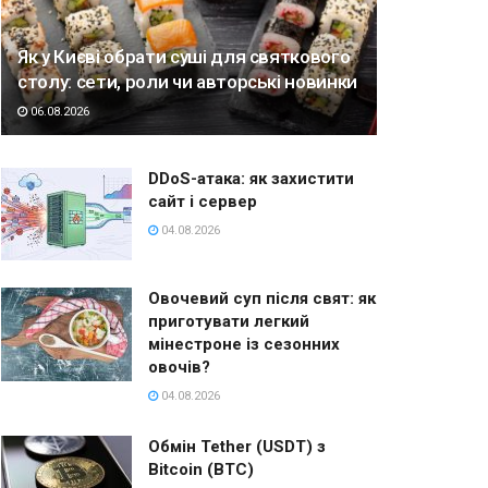
Як у Києві обрати суші для святкового
столу: сети, роли чи авторські новинки
06.08.2026
DDoS-атака: як захистити
сайт і сервер
04.08.2026
Овочевий суп після свят: як
приготувати легкий
мінестроне із сезонних
овочів?
04.08.2026
Обмін Tether (USDT) з
Bitcoin (BTC)