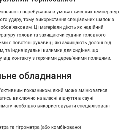
безпечного перебування в умовах високих температур.
го удару, тому використання спеціальних шапок з
є обов’язковим. Ці матеріали діють як надійний
ературу голови та захищаючи судини головного
и є повстяні рукавиці, які захищають долоні від
м, та індивідуальні килимки для сидіння, що
ру від контакту з гарячими дерев’яними полицями.
ьне обладнання
уб’єктивним показником, який може змінюватися
тись виключно на власні відчуття в сауні
імату необхідно використовувати спеціалізовані
тра та гігрометра (або комбінованої