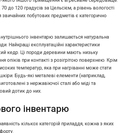
ь-якого іншого приміщення є агресивне середовище.
70 до 120 градусів за Цельсієм, а рівень вологості
ня звичайних побутових предметів є категорично
внутрішнього інвентарю залишається натуральна
оди. Найкращі експлуатаційні характеристики
ький кедр. Ці породи деревини мають низьку
я опіків при контакті з розігрітою поверхнею. Крім
исоких температур, яка при нагріванні може стати
кіри. Будь-які металеві елементи (наприклад,
виготовлені з нержавіючої сталі або міді та
вий дотик до них.
ового інвентарю
явність кількох категорій приладдя, кожна з яких
форту.