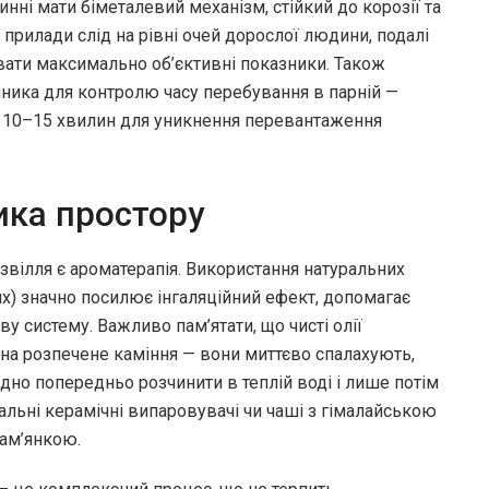
инні мати біметалевий механізм, стійкий до корозії та
прилади слід на рівні очей дорослої людини, подалі
увати максимально об’єктивні показники. Також
ника для контролю часу перебування в парній —
 10–15 хвилин для уникнення перевантаження
ика простору
звілля є ароматерапія. Використання натуральних
вих) значно посилює інгаляційний ефект, допомагає
у систему. Важливо пам’ятати, що чисті олії
на розпечене каміння — вони миттєво спалахують,
дно попередньо розчинити в теплій воді і лише потім
альні керамічні випаровувачі чи чаші з гімалайською
кам’янкою.