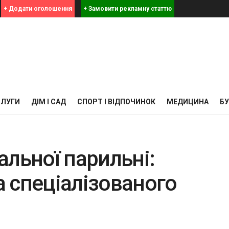
+ Додати оголошення
+ Замовити рекламну статтю
СЛУГИ
ДІМ І САД
СПОРТ І ВІДПОЧИНОК
МЕДИЦИНА
Б
льної парильні:
а спеціалізованого