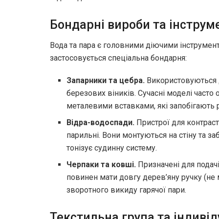
Бондарні вироби та інструм
Вода та пара є головними діючими інструмент
застосовується спеціальна бондарня:
Запарники та цебра.
Використовуються д
березових віників. Сучасні моделі част
металевими вставками, які запобігають 
Відра-водоспади.
Пристрої для контрас
парильні. Вони монтуються на стіну та 
тонізує судинну систему.
Черпаки та ковші.
Призначені для подач
повинен мати довгу дерев’яну ручку (не 
зворотного викиду гарячої пари.
Текстильна група та індиві