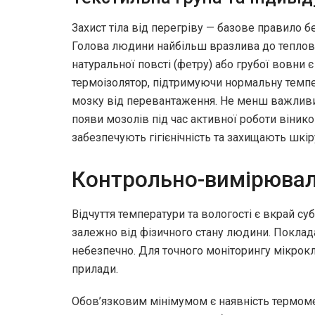
Захист тіла від перегріву — базове правило 
Голова людини найбільш вразлива до теплово
натуральної повсті (фетру) або грубої вовни 
термоізолятор, підтримуючи нормальну темп
мозку від перевантаження. Не менш важливим
появи мозолів під час активної роботи вінико
забезпечують гігієнічність та захищають шкі
Контрольно-вимірювал
Відчуття температури та вологості є вкрай с
залежно від фізичного стану людини. Поклада
небезпечно. Для точного моніторингу мікрокл
прилади.
Обов’язковим мінімумом є наявність термоме