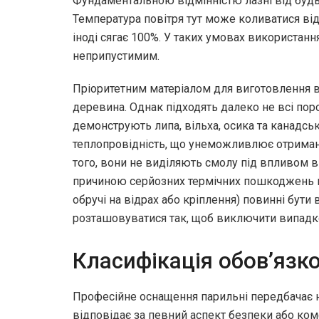
Фундаментальною відмінністю лазні від буд
Температура повітря тут може коливатися від 
іноді сягає 100%. У таких умовах використан
неприпустимим.
Пріоритетним матеріалом для виготовлення 
деревина. Однак підходять далеко не всі пор
демонструють липа, вільха, осика та канадс
теплопровідність, що унеможливлює отриманн
того, вони не виділяють смолу під впливом в
причиною серйозних термічних пошкоджень ш
обручі на відрах або кріплення) повинні бути 
розташовуватися так, щоб виключити випадко
Класифікація обов’язк
Професійне оснащення парильні передбачає на
відповідає за певний аспект безпеки або ком