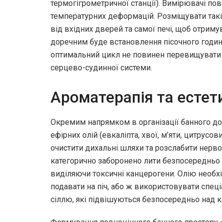
термогігрометричної станції). Вимірювачі пов
температурних деформацій. Розміщувати такі 
від вхідних дверей та самої печі, щоб отрим
доречним буде встановлення пісочного годин
оптимальний цикл не повинен перевищувати
серцево-судинної системи.
Ароматерапія та естет
Окремим напрямком в організації банного до
ефірних олій (евкаліпта, хвої, м’яти, цитрусо
очистити дихальні шляхи та розслабити нервов
категорично заборонено лити безпосередньо 
виділяючи токсичні канцерогени. Олію необхі
подавати на піч, або ж використовувати спеці
сіллю, які підвішуються безпосередньо над 