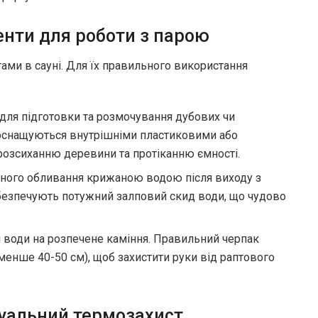
енти для роботи з парою
ами в сауні. Для їх правильного використання
ля підготовки та розмочування дубових чи
о оснащуються внутрішніми пластиковими або
розсиханню деревини та протіканню ємності.
тного обливання крижаною водою після виходу з
забезпечують потужний залповий скид води, що чудово
і води на розпечене каміння. Правильний черпак
менше 40-50 см), щоб захистити руки від раптового
дуальний термозахист