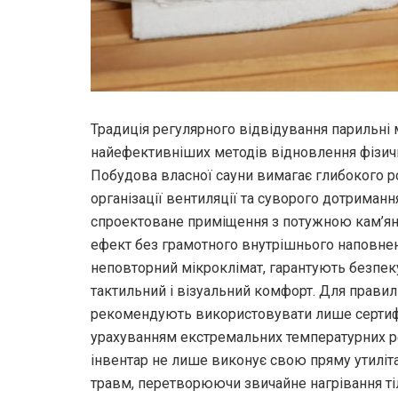
Традиція регулярного відвідування парильні 
найефективніших методів відновлення фізично
Побудова власної сауни вимагає глибокого р
організації вентиляції та суворого дотриманн
спроектоване приміщення з потужною кам’ян
ефект без грамотного внутрішнього наповнен
неповторний мікроклімат, гарантують безпе
тактильний і візуальний комфорт. Для правиль
рекомендують використовувати лише серти
урахуванням екстремальних температурних ре
інвентар не лише виконує свою пряму утиліта
травм, перетворюючи звичайне нагрівання ті