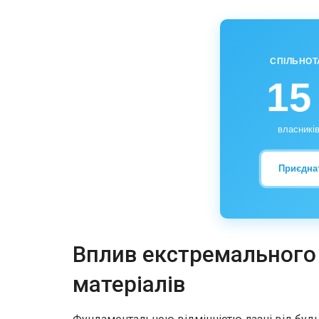
СПІЛЬНОТ
15
власників
Приєдна
Вплив екстремального 
матеріалів