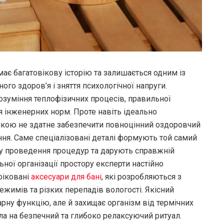
має багатовікову історію та залишається одним із
го здоров’я і зняття психологічної напруги.
озуміння теплофізичних процесів, правильної
я інженерних норм. Проте навіть ідеально
кою не здатне забезпечити повноцінний оздоровчий
ня. Саме спеціалізовані деталі формують той самий
ку проведення процедур та дарують справжній
ної організації простору експерти настійно
фіковані
аксесуари для бані
, які розробляються з
жимів та різких перепадів вологості. Якісний
рну функцію, але й захищає організм від термічних
ла на безпечний та глибоко релаксуючий ритуал.