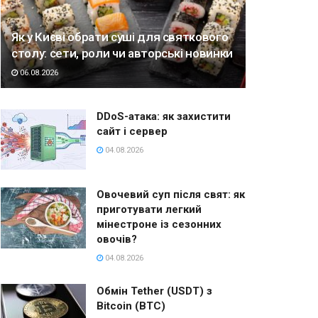
Як у Києві обрати суші для святкового
столу: сети, роли чи авторські новинки
06.08.2026
DDoS-атака: як захистити
сайт і сервер
04.08.2026
Овочевий суп після свят: як
приготувати легкий
мінестроне із сезонних
овочів?
04.08.2026
Обмін Tether (USDT) з
Bitcoin (BTC)