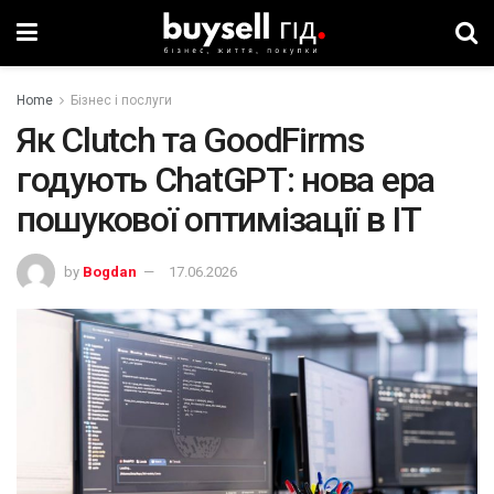
Home
Бізнес і послуги
Як Clutch та GoodFirms
годують ChatGPT: нова ера
пошукової оптимізації в IT
by
Bogdan
17.06.2026