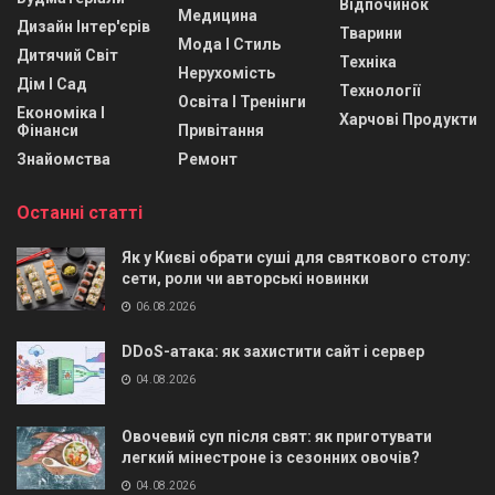
Відпочинок
Медицина
Дизайн Інтер'єрів
Тварини
Мода І Стиль
Дитячий Світ
Техніка
Нерухомість
Дім І Сад
Технології
Освіта І Тренінги
Економіка І
Харчові Продукти
Фінанси
Привітання
Знайомства
Ремонт
Останні статті
Як у Києві обрати суші для святкового столу:
сети, роли чи авторські новинки
06.08.2026
DDoS-атака: як захистити сайт і сервер
04.08.2026
Овочевий суп після свят: як приготувати
легкий мінестроне із сезонних овочів?
04.08.2026