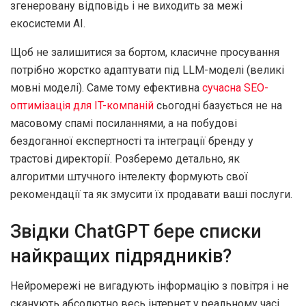
згенеровану відповідь і не виходить за межі
екосистеми AI.
Щоб не залишитися за бортом, класичне просування
потрібно жорстко адаптувати під LLM-моделі (великі
мовні моделі). Саме тому ефективна
сучасна SEO-
оптимізація для IT-компаній
сьогодні базується не на
масовому спамі посиланнями, а на побудові
бездоганної експертності та інтеграції бренду у
трастові директорії. Розберемо детально, як
алгоритми штучного інтелекту формують свої
рекомендації та як змусити їх продавати ваші послуги.
Звідки ChatGPT бере списки
найкращих підрядників?
Нейромережі не вигадують інформацію з повітря і не
сканують абсолютно весь інтернет у реальному часі