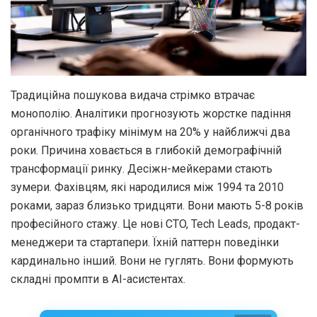
Традиційна пошукова видача стрімко втрачає
монополію. Аналітики прогнозують жорстке падіння
органічного трафіку мінімум на 20% у найближчі два
роки. Причина ховається в глибокій демографічній
трансформації ринку. Десіжн-мейкерами стають
зумери. Фахівцям, які народилися між 1994 та 2010
роками, зараз близько тридцяти. Вони мають 5-8 років
професійного стажу. Це нові CTO, Tech Leads, продакт-
менеджери та стартапери. Їхній паттерн поведінки
кардинально інший. Вони не гуглять. Вони формують
складні промпти в AI-асистентах.