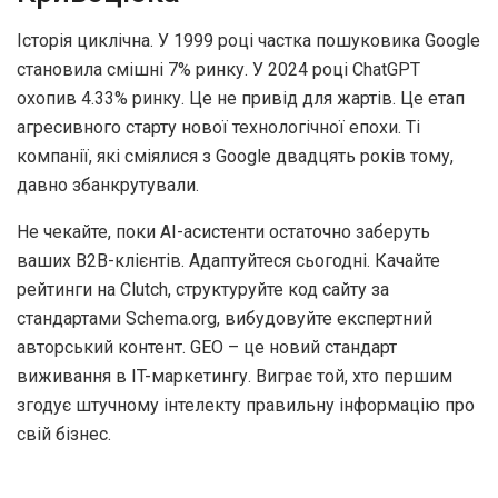
Історія циклічна. У 1999 році частка пошуковика Google
становила смішні 7% ринку. У 2024 році ChatGPT
охопив 4.33% ринку. Це не привід для жартів. Це етап
агресивного старту нової технологічної епохи. Ті
компанії, які сміялися з Google двадцять років тому,
давно збанкрутували.
Не чекайте, поки AI-асистенти остаточно заберуть
ваших B2B-клієнтів. Адаптуйтеся сьогодні. Качайте
рейтинги на Clutch, структуруйте код сайту за
стандартами Schema.org, вибудовуйте експертний
авторський контент. GEO – це новий стандарт
виживання в IT-маркетингу. Виграє той, хто першим
згодує штучному інтелекту правильну інформацію про
свій бізнес.