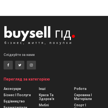
Слідкуйте за нами
Перегляд за категорією
Аксесуари
Інші
Робота
Бізнес І Послуги
Краса Та
Сировина І
Здоров'я
Матеріали
Будівництво
Меблі
Спорт І
Будматеріали