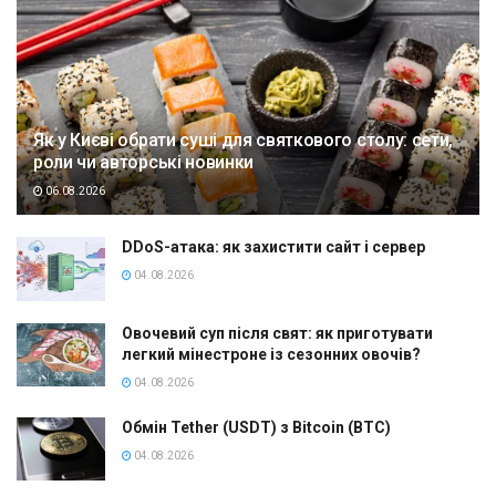
Як у Києві обрати суші для святкового столу: сети,
роли чи авторські новинки
06.08.2026
DDoS-атака: як захистити сайт і сервер
04.08.2026
Овочевий суп після свят: як приготувати
легкий мінестроне із сезонних овочів?
04.08.2026
Обмін Tether (USDT) з Bitcoin (BTC)
04.08.2026