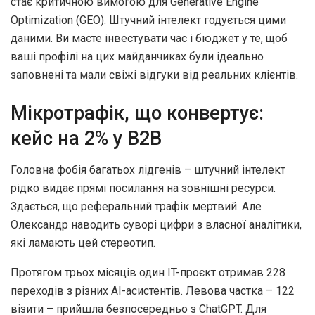
стає критичною вимогою для Generative Engine
Optimization (GEO). Штучний інтелект годується цими
даними. Ви маєте інвестувати час і бюджет у те, щоб
ваші профілі на цих майданчиках були ідеально
заповнені та мали свіжі відгуки від реальних клієнтів.
Мікротрафік, що конвертує:
кейс на 2% у B2B
Головна фобія багатьох лідгенів – штучний інтелект
рідко видає прямі посилання на зовнішні ресурси.
Здається, що реферальний трафік мертвий. Але
Олександр наводить суворі цифри з власної аналітики,
які ламають цей стереотип.
Протягом трьох місяців один IT-проєкт отримав 228
переходів з різних AI-асистентів. Левова частка – 122
візити – прийшла безпосередньо з ChatGPT. Для