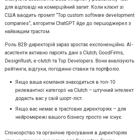
для відповіді на комерційний запит. Коли клієнт зі
США вводить промпт “Top custom software development
companies”, алгоритм ChatGPT йде до першоджерел з
найвищим трастом.
Роль B2B-директорій зараз зростає експоненційно. AI-
асистенти активно парсять дані з Clutch, GoodFirms,
DesignRush, e-clutch та Top Developers. Вони аналізують
рейтинги, відгуки, погодинні ставки та портфоліо.
Якщо ваша компанія знаходиться в топ-10
релевантної категорії на Clutch – штучний інтелект
додасть вас у свій шорт-ліст.
Якщо вас немає в трастових директоріях – для
нейромережі вашого бізнесу просто не існує.
Спонсорство та органічне просування в директоріях