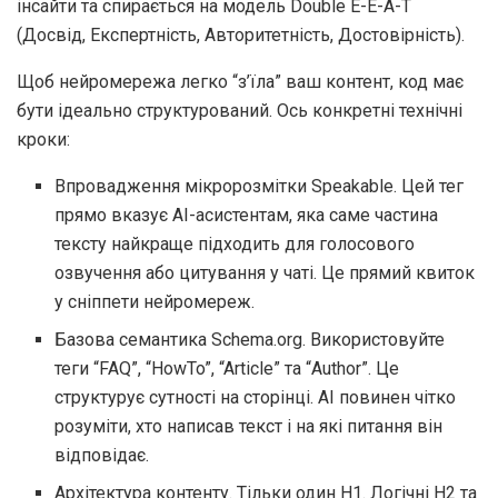
інсайти та спирається на модель Double E-E-A-T
(Досвід, Експертність, Авторитетність, Достовірність).
Щоб нейромережа легко “з’їла” ваш контент, код має
бути ідеально структурований. Ось конкретні технічні
кроки:
Впровадження мікророзмітки Speakable. Цей тег
прямо вказує AI-асистентам, яка саме частина
тексту найкраще підходить для голосового
озвучення або цитування у чаті. Це прямий квиток
у сніппети нейромереж.
Базова семантика Schema.org. Використовуйте
теги “FAQ”, “HowTo”, “Article” та “Author”. Це
структурує сутності на сторінці. AI повинен чітко
розуміти, хто написав текст і на які питання він
відповідає.
Архітектура контенту. Тільки один H1. Логічні H2 та