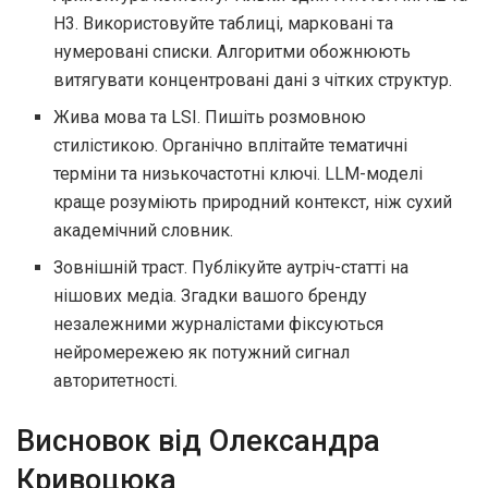
H3. Використовуйте таблиці, марковані та
нумеровані списки. Алгоритми обожнюють
витягувати концентровані дані з чітких структур.
Жива мова та LSI. Пишіть розмовною
стилістикою. Органічно вплітайте тематичні
терміни та низькочастотні ключі. LLM-моделі
краще розуміють природний контекст, ніж сухий
академічний словник.
Зовнішній траст. Публікуйте аутріч-статті на
нішових медіа. Згадки вашого бренду
незалежними журналістами фіксуються
нейромережею як потужний сигнал
авторитетності.
Висновок від Олександра
Кривоцюка