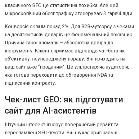
класичного SEO це статистична похибка. Але цей
мікроскопічний обсяг трафіку згенерував 3 гарячі ліди.
Конверсія склала понад 2%. Для B2B-аутсорсу з чеками
на десятки тисяч доларів це феноменальний показник.
Причина такої аномалії – абсолютна довіра до
інструменту. Клієнт сприймає відповідь чат-бота як
об’єктивну, неупереджену пораду. Він приходить на
ваш сайт вже “проданим”. Це ультрагаряча аудиторія,
яка готова переходити до обговорення NDA та
підписання контракту.
Чек-лист GEO: як підготувати
сайт для AI-асистентів
Штучний інтелект ігнорує поверхневий рерайт та
переспамлені SEO-тексти. Він шукає оригінальні