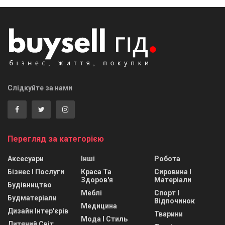
Слідкуйте за нами
Перегляд за категорією
Аксесуари
Інші
Робота
Бізнес І Послуги
Краса Та
Сировина І
Здоров'я
Матеріали
Будівництво
Меблі
Спорт І
Будматеріали
Відпочинок
Медицина
Дизайн Інтер'єрів
Тварини
Мода І Стиль
Дитячий Світ