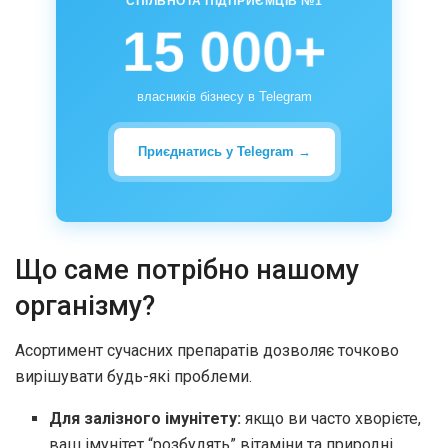
СПІЛЬНОТА ПІДПРИЄМЦІВ №1
15 000+
власників бізнесу в Telegram
Приєднатись у Telegram →
Що саме потрібно нашому
організму?
Асортимент сучасних препаратів дозволяє точково
вирішувати будь-які проблеми.
Для залізного імунітету:
якщо ви часто хворієте,
ваш імунітет “розбудять” вітаміни та природні