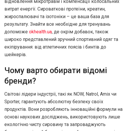
відновлення мікротравм і компенсації колосальних
витрат енергії. Сироваткові протеїни, креатин,
жироспалювачі та ізотоніки – це ваша база для
результату. Знайти все необхідне для тренувань
допоможе
okhealth.ua
, де окрім добавок, також
широко представлений зручний спортивний одяг та
екіпірування: від атлетичних поясів і бинтів до
шейкерів.
Чому варто обирати відомі
бренди?
Світові лідери індустрії, такі як NOW, Natrol, Amix чи
Sporter, гарантують абсолютну безпеку своїх
продуктів. Вони розробляють інноваційні формули на
основі наукових досліджень, використовують лише
екологічно чисту сировину та запроваджують