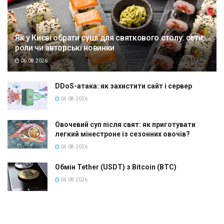
Як у Києві обрати суші для святкового столу: сети,
роли чи авторські новинки
06.08.2026
DDoS-атака: як захистити сайт і сервер
04.08.2026
Овочевий суп після свят: як приготувати
легкий мінестроне із сезонних овочів?
04.08.2026
Обмін Tether (USDT) з Bitcoin (BTC)
04.08.2026