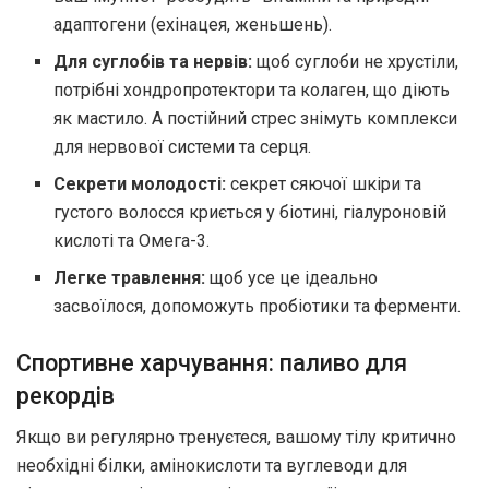
адаптогени (ехінацея, женьшень).
Для суглобів та нервів:
щоб суглоби не хрустіли,
потрібні хондропротектори та колаген, що діють
як мастило. А постійний стрес знімуть комплекси
для нервової системи та серця.
Секрети молодості:
секрет сяючої шкіри та
густого волосся криється у біотині, гіалуроновій
кислоті та Омега-3.
Легке травлення:
щоб усе це ідеально
засвоїлося, допоможуть пробіотики та ферменти.
Спортивне харчування: паливо для
рекордів
Якщо ви регулярно тренуєтеся, вашому тілу критично
необхідні білки, амінокислоти та вуглеводи для