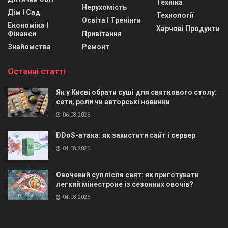
Техніка
Нерухомість
Дім І Сад
Технології
Освіта І Тренінги
Економіка І
Харчові Продукти
Фінанси
Привітання
Знайомства
Ремонт
Останні статті
Як у Києві обрати суші для святкового столу:
сети, роли чи авторські новинки
06.08.2026
DDoS-атака: як захистити сайт і сервер
04.08.2026
Овочевий суп після свят: як приготувати
легкий мінестроне із сезонних овочів?
04.08.2026