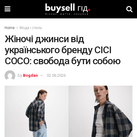
Home
Мода і стиль
Жіночі джинси від
українського бренду CICI
COCO: свобода бути собою
by
Bogdan
02.06.2026