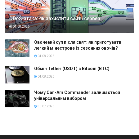
DDoS-атака: як захистити сайт і сервер
04.08.2026
Овочевий суп після свят: як приготувати
легкий мінестроне із сезонних овочів?
04.08.2026
Обмін Tether (USDT) з Bitcoin (BTC)
04.08.2026
Чому Can-Am Commander залишається
універсальним вибором
30.07.2026