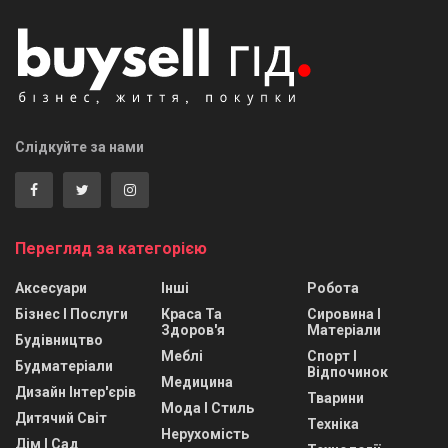
Слідкуйте за нами
Перегляд за категорією
Аксесуари
Інші
Робота
Бізнес І Послуги
Краса Та
Сировина І
Здоров'я
Матеріали
Будівництво
Меблі
Спорт І
Будматеріали
Відпочинок
Медицина
Дизайн Інтер'єрів
Тварини
Мода І Стиль
Дитячий Світ
Техніка
Нерухомість
Дім І Сад