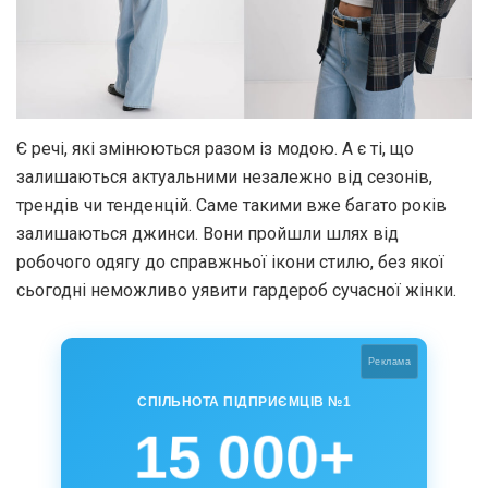
Є речі, які змінюються разом із модою. А є ті, що
залишаються актуальними незалежно від сезонів,
трендів чи тенденцій. Саме такими вже багато років
залишаються джинси. Вони пройшли шлях від
робочого одягу до справжньої ікони стилю, без якої
сьогодні неможливо уявити гардероб сучасної жінки.
Реклама
СПІЛЬНОТА ПІДПРИЄМЦІВ №1
15 000+