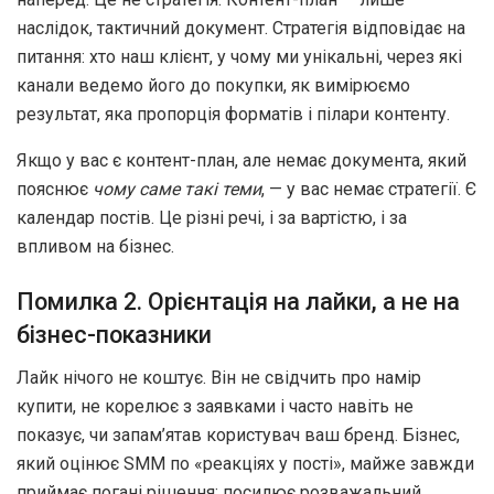
наслідок, тактичний документ. Стратегія відповідає на
питання: хто наш клієнт, у чому ми унікальні, через які
канали ведемо його до покупки, як вимірюємо
результат, яка пропорція форматів і пілари контенту.
Якщо у вас є контент-план, але немає документа, який
пояснює
чому саме такі теми
, — у вас немає стратегії. Є
календар постів. Це різні речі, і за вартістю, і за
впливом на бізнес.
Помилка 2. Орієнтація на лайки, а не на
бізнес-показники
Лайк нічого не коштує. Він не свідчить про намір
купити, не корелює з заявками і часто навіть не
показує, чи запам’ятав користувач ваш бренд. Бізнес,
який оцінює SMM по «реакціях у пості», майже завжди
приймає погані рішення: посилює розважальний