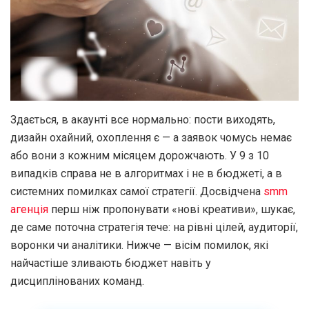
Здається, в акаунті все нормально: пости виходять,
дизайн охайний, охоплення є — а заявок чомусь немає
або вони з кожним місяцем дорожчають. У 9 з 10
випадків справа не в алгоритмах і не в бюджеті, а в
системних помилках самої стратегії. Досвідчена
smm
агенція
перш ніж пропонувати «нові креативи», шукає,
де саме поточна стратегія тече: на рівні цілей, аудиторії,
воронки чи аналітики. Нижче — вісім помилок, які
найчастіше зливають бюджет навіть у
дисциплінованих команд.