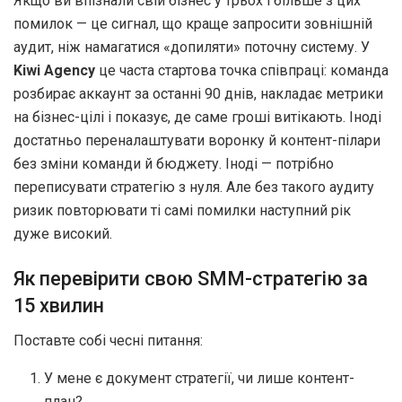
Якщо ви впізнали свій бізнес у трьох і більше з цих
помилок — це сигнал, що краще запросити зовнішній
аудит, ніж намагатися «допиляти» поточну систему. У
Kiwi Agency
це часта стартова точка співпраці: команда
розбирає аккаунт за останні 90 днів, накладає метрики
на бізнес-цілі і показує, де саме гроші витікають. Іноді
достатньо переналаштувати воронку й контент-пілари
без зміни команди й бюджету. Іноді — потрібно
переписувати стратегію з нуля. Але без такого аудиту
ризик повторювати ті самі помилки наступний рік
дуже високий.
Як перевірити свою SMM-стратегію за
15 хвилин
Поставте собі чесні питання:
У мене є документ стратегії, чи лише контент-
план?