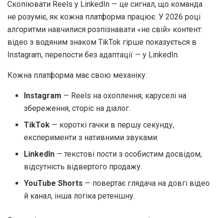
Скопіювати Reels у LinkedIn — це сигнал, що команда
не розуміє, як кожна платформа працює. У 2026 році
алгоритми навчилися розпізнавати «не свій» контент:
відео з водяним знаком TikTok гірше показується в
Instagram, перепости без адаптації — у LinkedIn.
Кожна платформа має свою механіку:
Instagram
— Reels на охоплення, каруселі на
збереження, сторіс на діалог.
TikTok
— короткі гачки в першу секунду,
експерименти з нативними звуками.
LinkedIn
— текстові пости з особистим досвідом,
відсутність відвертого продажу.
YouTube Shorts
— повертає глядача на довгі відео
й канал, інша логіка ретеншну.