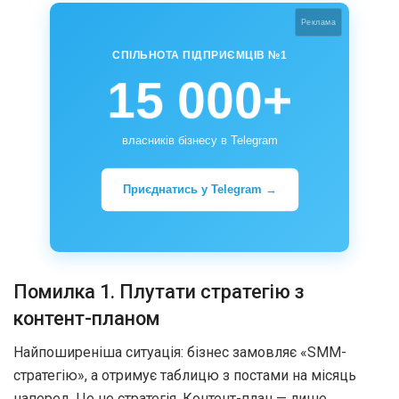
Реклама
СПІЛЬНОТА ПІДПРИЄМЦІВ №1
15 000+
власників бізнесу в Telegram
Приєднатись у Telegram →
Помилка 1. Плутати стратегію з
контент-планом
Найпоширеніша ситуація: бізнес замовляє «SMM-
стратегію», а отримує таблицю з постами на місяць
наперед. Це не стратегія. Контент-план — лише