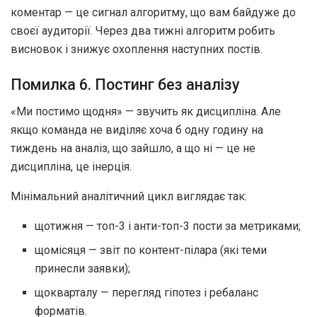
коментар — це сигнал алгоритму, що вам байдуже до
своєї аудиторії. Через два тижні алгоритм робить
висновок і знижує охоплення наступних постів.
Помилка 6. Постинг без аналізу
«Ми постимо щодня» — звучить як дисципліна. Але
якщо команда не виділяє хоча б одну годину на
тиждень на аналіз, що зайшло, а що ні — це не
дисципліна, це інерція.
Мінімальний аналітичний цикл виглядає так:
щотижня — топ-3 і анти-топ-3 пости за метриками;
щомісяця — звіт по контент-пілара (які теми
принесли заявки);
щокварталу — перегляд гіпотез і ребаланс
форматів.