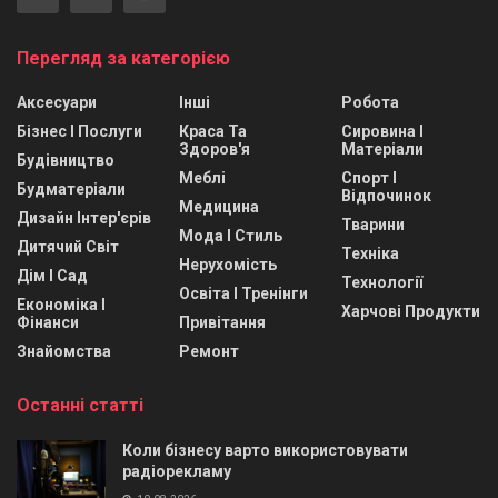
Перегляд за категорією
Аксесуари
Інші
Робота
Бізнес І Послуги
Краса Та
Сировина І
Здоров'я
Матеріали
Будівництво
Меблі
Спорт І
Будматеріали
Відпочинок
Медицина
Дизайн Інтер'єрів
Тварини
Мода І Стиль
Дитячий Світ
Техніка
Нерухомість
Дім І Сад
Технології
Освіта І Тренінги
Економіка І
Харчові Продукти
Фінанси
Привітання
Знайомства
Ремонт
Останні статті
Коли бізнесу варто використовувати
радіорекламу