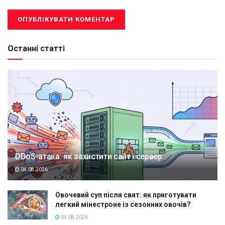
Останні статті
DDoS-атака: як захистити сайт і сервер
04.08.2026
Овочевий суп після свят: як приготувати
легкий мінестроне із сезонних овочів?
04.08.2026