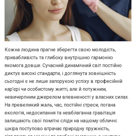
Кожна людина прагне зберегти свою молодість,
привабливість та глибоку внутрішню гармонію
якомога довше. Сучасний динамічний світ постійно
диктує високі стандарти, і доглянута зовнішність
сьогодні є не лише запорукою успіху в професійній
кар’єрі чи особистому житті, але й потужним,
невичерпним джерелом впевненості у власних силах.
На превеликий жаль, час, постійні стреси, погана
екологія, недосипання та невблаганна гравітація
залишають свої помітні сліди на нашому обличчі:
шкіра поступово втрачає природну пружність,