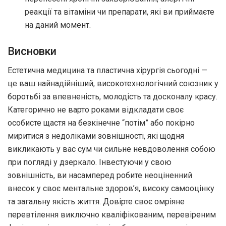
реакції та вітаміни чи препарати, які ви приймаєте
на даний момент.
Висновки
Естетична медицина та пластична хірургія сьогодні —
це ваш найнадійніший, високотехнологічний союзник у
боротьбі за впевненість, молодість та досконалу красу.
Категорично не варто роками відкладати своє
особисте щастя на безкінечне “потім” або покірно
миритися з недоліками зовнішності, які щодня
викликають у вас сум чи сильне невдоволення собою
при погляді у дзеркало. Інвестуючи у свою
зовнішність, ви насамперед робите неоціненний
внесок у своє ментальне здоров’я, високу самооцінку
та загальну якість життя. Довірте своє омріяне
перевтілення виключно кваліфікованим, перевіреним