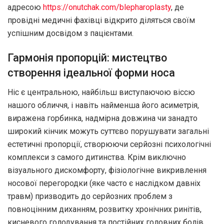
адресою
https://onutchak.com/blepharoplasty
, де
провідні медичні фахівці відкрито діляться своїм
успішним досвідом з пацієнтами.
Гармонія пропорцій: мистецтво
створення ідеальної форми носа
Ніс є центральною, найбільш виступаючою віссю
нашого обличчя, і навіть найменша його асиметрія,
виражена горбинка, надмірна довжина чи занадто
широкий кінчик можуть суттєво порушувати загальні
естетичні пропорції, створюючи серйозні психологічні
комплекси з самого дитинства. Крім виключно
візуального дискомфорту, фізіологічне викривлення
носової перегородки (яке часто є наслідком давніх
травм) призводить до серйозних проблем з
повноцінним диханням, розвитку хронічних ринітів,
кисневого голодування та постійних головних болів.