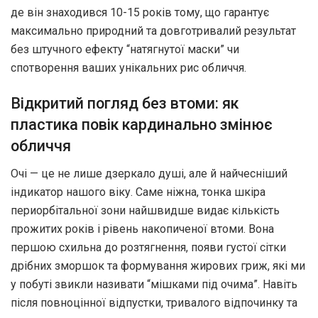
де він знаходився 10-15 років тому, що гарантує
максимально природний та довготривалий результат
без штучного ефекту “натягнутої маски” чи
спотворення ваших унікальних рис обличчя.
Відкритий погляд без втоми: як
пластика повік кардинально змінює
обличчя
Очі — це не лише дзеркало душі, але й найчесніший
індикатор нашого віку. Саме ніжна, тонка шкіра
периорбітальної зони найшвидше видає кількість
прожитих років і рівень накопиченої втоми. Вона
першою схильна до розтягнення, появи густої сітки
дрібних зморшок та формування жирових гриж, які ми
у побуті звикли називати “мішками під очима”. Навіть
після повноцінної відпустки, тривалого відпочинку та