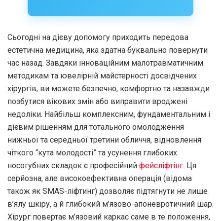
Сьогодні на дієву допомогу приходить передова
естетична медицина, яка здатна буквально повернути
час назад. Завдяки інноваційним малотравматичним
методикам та ювелірній майстерності досвідчених
хірургів, ви можете безпечно, комфортно та назавжди
позбутися вікових змін або виправити вроджені
недоліки. Найбільш комплексним, фундаментальним і
дієвим рішенням для тотального омолодження
нижньої та середньої третини обличчя, відновлення
чіткого “кута молодості” та усунення глибоких
носогубних складок є професійний
фейсліфтінг
. Ця
серйозна, але високоефективна операція (відома
також як SMAS-ліфтинг) дозволяє підтягнути не лише
в’ялу шкіру, а й глибокий м’язово-апоневротичний шар.
Хірург повертає м’язовий каркас саме в те положення,