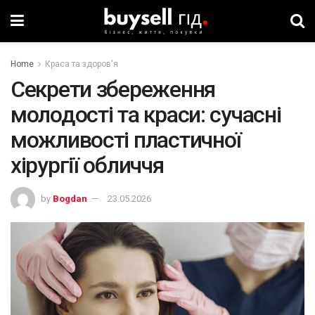
Home
Краса та здоров'я
Секрети збереження
молодості та краси: сучасні
можливості пластичної
хірургії обличчя
by
Bogdan
23.05.2026