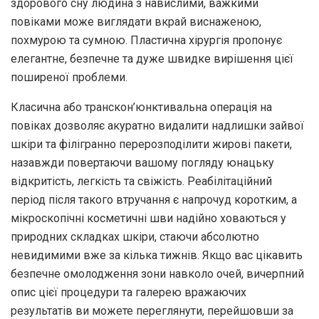
здорового сну людина з навислими, важкими
повіками може виглядати вкрай виснаженою,
похмурою та сумною. Пластична хірургія пропонує
елегантне, безпечне та дуже швидке вирішення цієї
поширеної проблеми.
Класична або транскон’юнктивальна операція на
повіках дозволяє акуратно видалити надлишки зайвої
шкіри та філігранно перерозподілити жирові пакети,
назавжди повертаючи вашому погляду юнацьку
відкритість, легкість та свіжість. Реабілітаційний
період після такого втручання є напрочуд коротким, а
мікроскопічні косметичні шви надійно ховаються у
природних складках шкіри, стаючи абсолютно
невидимими вже за кілька тижнів. Якщо вас цікавить
безпечне омолодження зони навколо очей, вичерпний
опис цієї процедури та галерею вражаючих
результатів ви можете переглянути, перейшовши за