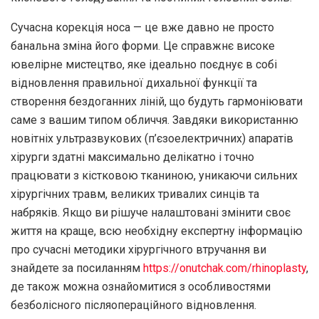
Сучасна корекція носа — це вже давно не просто
банальна зміна його форми. Це справжнє високе
ювелірне мистецтво, яке ідеально поєднує в собі
відновлення правильної дихальної функції та
створення бездоганних ліній, що будуть гармоніювати
саме з вашим типом обличчя. Завдяки використанню
новітніх ультразвукових (п’єзоелектричних) апаратів
хірурги здатні максимально делікатно і точно
працювати з кістковою тканиною, уникаючи сильних
хірургічних травм, великих тривалих синців та
набряків. Якщо ви рішуче налаштовані змінити своє
життя на краще, всю необхідну експертну інформацію
про сучасні методики хірургічного втручання ви
знайдете за посиланням
https://onutchak.com/rhinoplasty
,
де також можна ознайомитися з особливостями
безболісного післяопераційного відновлення.