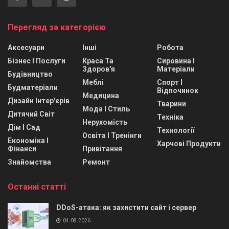
Перегляд за категорією
Аксесуари
Інші
Робота
Бізнес І Послуги
Краса Та
Сировина І
Здоров'я
Матеріали
Будівництво
Меблі
Спорт І
Будматеріали
Відпочинок
Медицина
Дизайн Інтер'єрів
Тварини
Мода І Стиль
Дитячий Світ
Техніка
Нерухомість
Дім І Сад
Технології
Освіта І Тренінги
Економіка І
Харчові Продукти
Фінанси
Привітання
Знайомства
Ремонт
Останні статті
DDoS-атака: як захистити сайт і сервер
04.08.2026