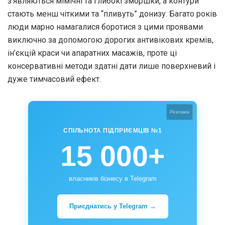
з’являються мімічні та глибокі зморшки, а контури
стають менш чіткими та “пливуть” донизу. Багато років
люди марно намагалися боротися з цими проявами
виключно за допомогою дорогих антивікових кремів,
ін’єкцій краси чи апаратних масажів, проте ці
консервативні методи здатні дати лише поверхневий і
дуже тимчасовий ефект.
Реклама
СПІЛЬНОТА ПІДПРИЄМЦІВ №1
15 000+
власників бізнесу в Telegram
Приєднатись у Telegram →