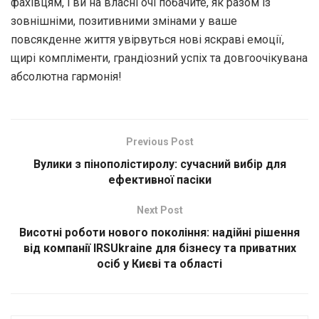
фахівцям, і ви на власні очі побачите, як разом із
зовнішніми, позитивними змінами у ваше
повсякденне життя увірвуться нові яскраві емоції,
щирі компліменти, грандіозний успіх та довгоочікувана
абсолютна гармонія!
Previous Post
Вулики з пінополістиролу: сучасний вибір для
ефективної пасіки
Next Post
Висотні роботи нового покоління: надійні рішення
від компанії IRSUkraine для бізнесу та приватних
осіб у Києві та області