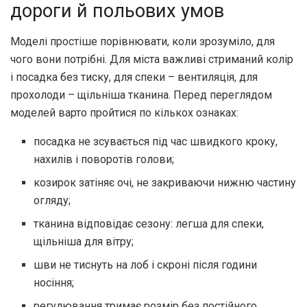
дороги й польових умов
Моделі простіше порівнювати, коли зрозуміло, для
чого вони потрібні. Для міста важливі стриманий колір
і посадка без тиску, для спеки – вентиляція, для
прохолоди – щільніша тканина. Перед переглядом
моделей варто пройтися по кількох ознаках:
посадка не зсувається під час швидкого кроку,
нахилів і поворотів голови;
козирок затіняє очі, не закриваючи нижню частину
огляду;
тканина відповідає сезону: легша для спеки,
щільніша для вітру;
шви не тиснуть на лоб і скроні після години
носіння;
регулювання тримає розмір без постійного