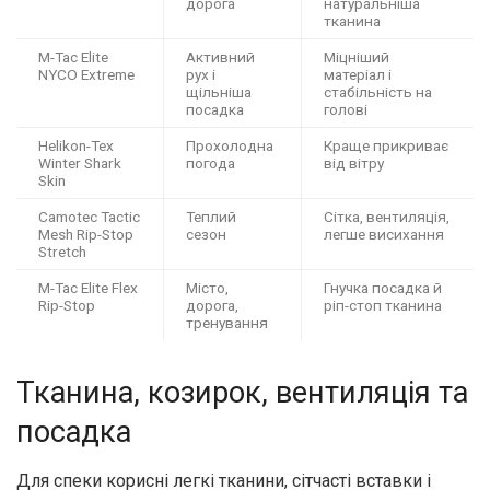
дорога
натуральніша
тканина
M-Tac Elite
Активний
Міцніший
NYCO Extreme
рух і
матеріал і
щільніша
стабільність на
посадка
голові
Helikon-Tex
Прохолодна
Краще прикриває
Winter Shark
погода
від вітру
Skin
Camotec Tactic
Теплий
Сітка, вентиляція,
Mesh Rip-Stop
сезон
легше висихання
Stretch
M-Tac Elite Flex
Місто,
Гнучка посадка й
Rip-Stop
дорога,
ріп-стоп тканина
тренування
Тканина, козирок, вентиляція та
посадка
Для спеки корисні легкі тканини, сітчасті вставки і