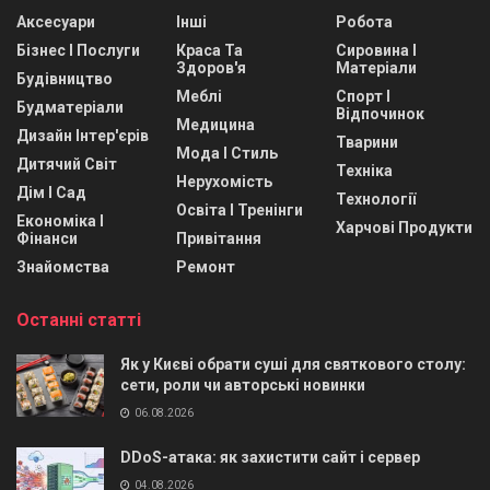
Аксесуари
Інші
Робота
Бізнес І Послуги
Краса Та
Сировина І
Здоров'я
Матеріали
Будівництво
Меблі
Спорт І
Будматеріали
Відпочинок
Медицина
Дизайн Інтер'єрів
Тварини
Мода І Стиль
Дитячий Світ
Техніка
Нерухомість
Дім І Сад
Технології
Освіта І Тренінги
Економіка І
Харчові Продукти
Фінанси
Привітання
Знайомства
Ремонт
Останні статті
Як у Києві обрати суші для святкового столу:
сети, роли чи авторські новинки
06.08.2026
DDoS-атака: як захистити сайт і сервер
04.08.2026