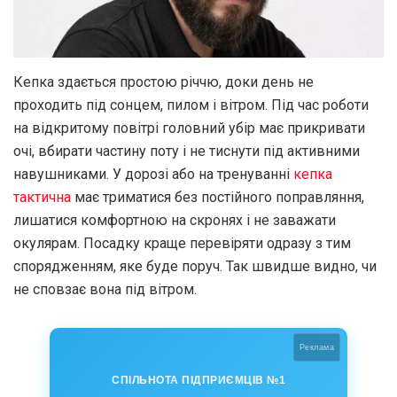
Кепка здається простою річчю, доки день не
проходить під сонцем, пилом і вітром. Під час роботи
на відкритому повітрі головний убір має прикривати
очі, вбирати частину поту і не тиснути під активними
навушниками. У дорозі або на тренуванні
кепка
тактична
має триматися без постійного поправляння,
лишатися комфортною на скронях і не заважати
окулярам. Посадку краще перевіряти одразу з тим
спорядженням, яке буде поруч. Так швидше видно, чи
не сповзає вона під вітром.
Реклама
СПІЛЬНОТА ПІДПРИЄМЦІВ №1