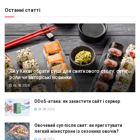
Останні статті
Як у Києві обрати суші для святкового столу: сети,
роли чи авторські новинки
06.08.2026
DDoS-атака: як захистити сайт і сервер
04.08.2026
Овочевий суп після свят: як приготувати
легкий мінестроне із сезонних овочів?
04.08.2026