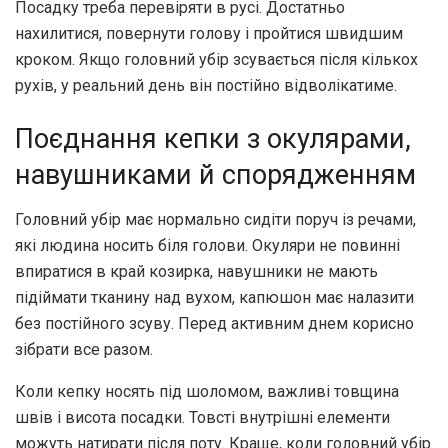
Посадку треба перевіряти в русі. Достатньо
нахилитися, повернути голову і пройтися швидшим
кроком. Якщо головний убір зсувається після кількох
рухів, у реальний день він постійно відволікатиме.
Поєднання кепки з окулярами,
навушниками й спорядженням
Головний убір має нормально сидіти поруч із речами,
які людина носить біля голови. Окуляри не повинні
впиратися в край козирка, навушники не мають
підіймати тканину над вухом, капюшон має налазити
без постійного зсуву. Перед активним днем корисно
зібрати все разом.
Коли кепку носять під шоломом, важливі товщина
швів і висота посадки. Товсті внутрішні елементи
можуть натирати після поту. Краще, коли головний убір