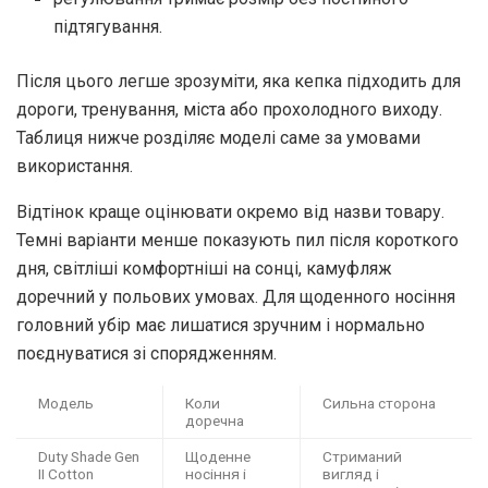
підтягування.
Після цього легше зрозуміти, яка кепка підходить для
дороги, тренування, міста або прохолодного виходу.
Таблиця нижче розділяє моделі саме за умовами
використання.
Відтінок краще оцінювати окремо від назви товару.
Темні варіанти менше показують пил після короткого
дня, світліші комфортніші на сонці, камуфляж
доречний у польових умовах. Для щоденного носіння
головний убір має лишатися зручним і нормально
поєднуватися зі спорядженням.
Модель
Коли
Сильна сторона
доречна
Duty Shade Gen
Щоденне
Стриманий
II Cotton
носіння і
вигляд і