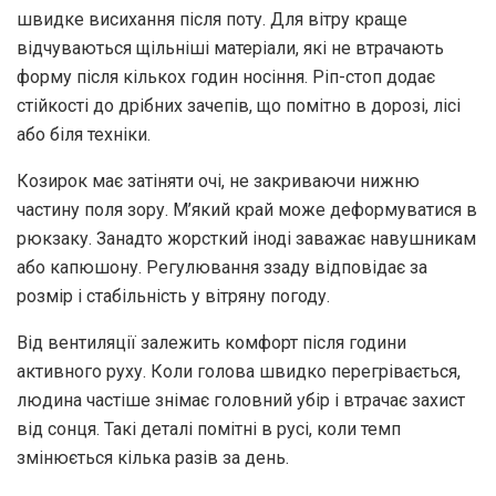
швидке висихання після поту. Для вітру краще
відчуваються щільніші матеріали, які не втрачають
форму після кількох годин носіння. Ріп-стоп додає
стійкості до дрібних зачепів, що помітно в дорозі, лісі
або біля техніки.
Козирок має затіняти очі, не закриваючи нижню
частину поля зору. М’який край може деформуватися в
рюкзаку. Занадто жорсткий іноді заважає навушникам
або капюшону. Регулювання ззаду відповідає за
розмір і стабільність у вітряну погоду.
Від вентиляції залежить комфорт після години
активного руху. Коли голова швидко перегрівається,
людина частіше знімає головний убір і втрачає захист
від сонця. Такі деталі помітні в русі, коли темп
змінюється кілька разів за день.