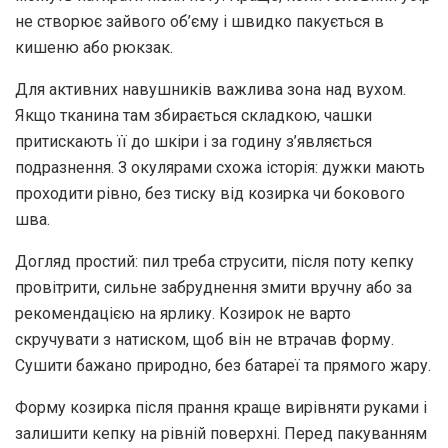
не створює зайвого об’єму і швидко пакується в
кишеню або рюкзак.
Для активних навушників важлива зона над вухом.
Якщо тканина там збирається складкою, чашки
притискають її до шкіри і за годину з’являється
подразнення. З окулярами схожа історія: дужки мають
проходити рівно, без тиску від козирка чи бокового
шва.
Догляд простий: пил треба струсити, після поту кепку
провітрити, сильне забруднення змити вручну або за
рекомендацією на ярлику. Козирок не варто
скручувати з натиском, щоб він не втрачав форму.
Сушити бажано природно, без батареї та прямого жару.
Форму козирка після прання краще вирівняти руками і
залишити кепку на рівній поверхні. Перед пакуванням