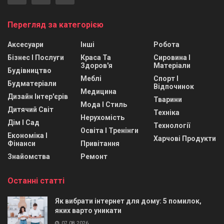
Перегляд за категорією
Аксесуари
Інші
Робота
Бізнес І Послуги
Краса Та
Сировина І
Здоров'я
Матеріали
Будівництво
Меблі
Спорт І
Будматеріали
Відпочинок
Медицина
Дизайн Інтер'єрів
Тварини
Мода І Стиль
Дитячий Світ
Техніка
Нерухомість
Дім І Сад
Технології
Освіта І Тренінги
Економіка І
Харчові Продукти
Фінанси
Привітання
Знайомства
Ремонт
Останні статті
Як вибрати інтернет для дому: 5 помилок,
яких варто уникати
07.08.2026