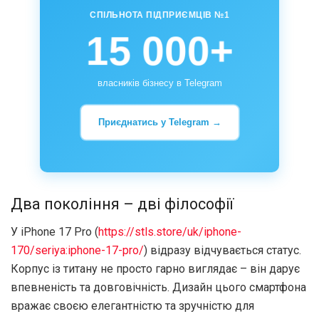
СПІЛЬНОТА ПІДПРИЄМЦІВ №1
15 000+
власників бізнесу в Telegram
Приєднатись у Telegram →
Два покоління – дві філософії
У iPhone 17 Pro (
https://stls.store/uk/iphone-
170/seriya:iphone-17-pro/
) відразу відчувається статус.
Корпус із титану не просто гарно виглядає – він дарує
впевненість та довговічність. Дизайн цього смартфона
вражає своєю елегантністю та зручністю для