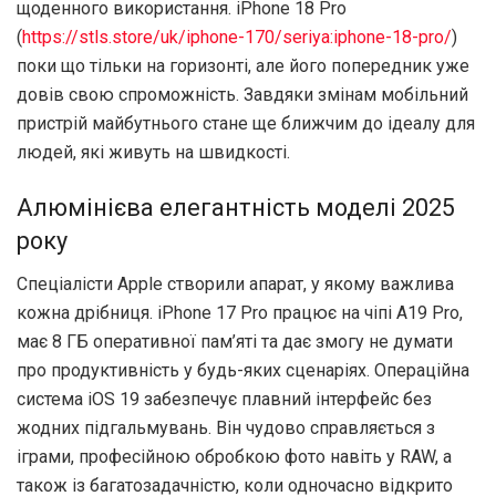
щоденного використання. iPhone 18 Pro
(
https://stls.store/uk/iphone-170/seriya:iphone-18-pro/
)
поки що тільки на горизонті, але його попередник уже
довів свою спроможність. Завдяки змінам мобільний
пристрій майбутнього стане ще ближчим до ідеалу для
людей, які живуть на швидкості.
Алюмінієва елегантність моделі 2025
року
Спеціалісти Apple створили апарат, у якому важлива
кожна дрібниця. iPhone 17 Pro працює на чіпі A19 Pro,
має 8 ГБ оперативної пам’яті та дає змогу не думати
про продуктивність у будь-яких сценаріях. Операційна
система iOS 19 забезпечує плавний інтерфейс без
жодних підгальмувань. Він чудово справляється з
іграми, професійною обробкою фото навіть у RAW, а
також із багатозадачністю, коли одночасно відкрито