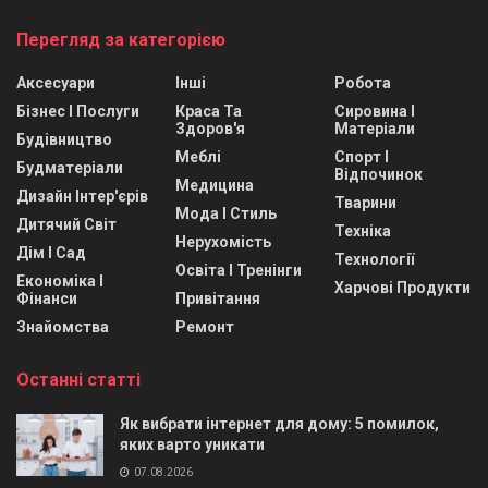
Перегляд за категорією
Аксесуари
Інші
Робота
Бізнес І Послуги
Краса Та
Сировина І
Здоров'я
Матеріали
Будівництво
Меблі
Спорт І
Будматеріали
Відпочинок
Медицина
Дизайн Інтер'єрів
Тварини
Мода І Стиль
Дитячий Світ
Техніка
Нерухомість
Дім І Сад
Технології
Освіта І Тренінги
Економіка І
Харчові Продукти
Фінанси
Привітання
Знайомства
Ремонт
Останні статті
Як вибрати інтернет для дому: 5 помилок,
яких варто уникати
07.08.2026