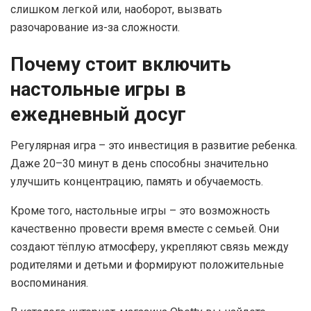
слишком легкой или, наоборот, вызвать
разочарование из-за сложности.
Почему стоит включить
настольные игры в
ежедневный досуг
Регулярная игра – это инвестиция в развитие ребенка.
Даже 20–30 минут в день способны значительно
улучшить концентрацию, память и обучаемость.
Кроме того, настольные игры – это возможность
качественно провести время вместе с семьей. Они
создают тёплую атмосферу, укрепляют связь между
родителями и детьми и формируют положительные
воспоминания.