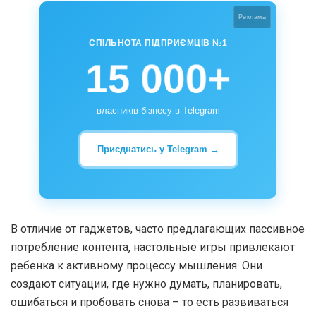
Реклама
СПІЛЬНОТА ПІДПРИЄМЦІВ №1
15 000+
власників бізнесу в Telegram
Приєднатись у Telegram →
В отличие от гаджетов, часто предлагающих пассивное
потребление контента, настольные игры привлекают
ребенка к активному процессу мышления. Они
создают ситуации, где нужно думать, планировать,
ошибаться и пробовать снова – то есть развиваться