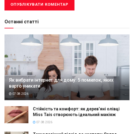
Останні статті
Як вибрати інтернет для дому: 5 помилок, яких
варто уникати
07.08.2026
Стійкість та комфорт: як дерев’яні олівці
Miss Tais створюють ідеальний макіяж
07.08.2026